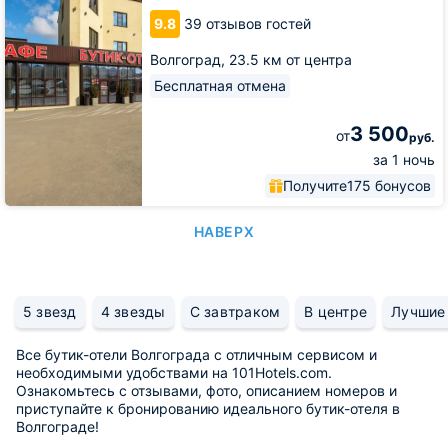
и
3
9.8
39 отзывов гостей
Волгоград,
23.5 км от центра
Бесплатная отмена
3 500
от
руб.
за 1 ночь
Получите
175 бонусов
НАВЕРХ
5 звезд
4 звезды
С завтраком
В центре
Лучшие
Все бутик-отели Волгограда с отличным сервисом и
необходимыми удобствами на 101Hotels.com.
Ознакомьтесь с отзывами, фото, описанием номеров и
приступайте к бронированию идеального бутик-отеля в
Волгограде!