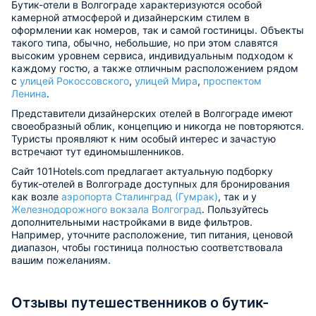
Бутик-отели в Волгограде характеризуются особой
камерной атмосферой и дизайнерским стилем в
оформлении как номеров, так и самой гостиницы. Объекты
такого типа, обычно, небольшие, но при этом славятся
высоким уровнем сервиса, индивидуальным подходом к
каждому гостю, а также отличным расположением рядом
с
улицей Рокоссовского
,
улицей Мира
,
проспектом
Ленина
.
Представители дизайнерских отелей в Волгограде имеют
своеобразный облик, концепцию и никогда не повторяются.
Туристы проявляют к ним особый интерес и зачастую
встречают тут единомышленников.
Сайт 101Hotels.com предлагает актуальную подборку
бутик-отелей в Волгограде доступных для бронирования
как возле
аэропорта Сталинград (Гумрак)
, так и у
Железнодорожного вокзала Волгоград
. Пользуйтесь
дополнительными настройками в виде фильтров.
Например, уточните расположение, тип питания, ценовой
диапазон, чтобы гостиница полностью соответствовала
вашим пожеланиям.
Отзывы путешественников о бутик-