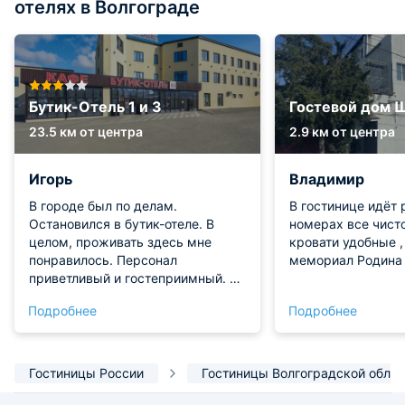
отелях в Волгограде
Бутик-Отель 1 и 3
Гостевой дом 
23.5 км от центра
2.9 км от центра
Игорь
Владимир
В городе был по делам.
В гостинице идёт р
Остановился в бутик-отеле. В
номерах все чисто
целом, проживать здесь мне
кровати удобные ,
понравилось. Персонал
мемориал Родина
приветливый и гостеприимный. В
номере чисто и уютно! Приездом
Подробнее
Подробнее
и проживанием остался доволен!
Гостиницы России
Гостиницы Волгоградской облас