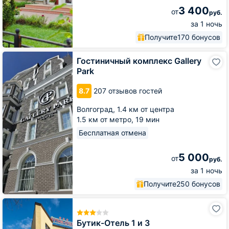
3 400
от
руб.
за 1 ночь
Получите
170 бонусов
Гостиничный
Гостиничный комплекс Gallery
комплекс
Park
Gallery
Park
8.7
207 отзывов гостей
Волгоград,
1.4 км от центра
1.5 км от метро,
19 мин
Бесплатная отмена
5 000
от
руб.
за 1 ночь
Получите
250 бонусов
Бутик-
Отель
1
Бутик-Отель 1 и 3