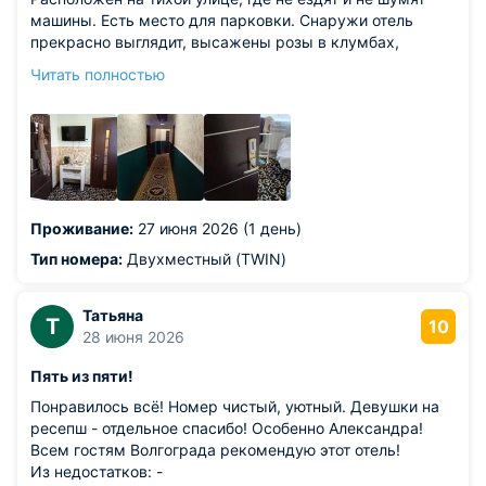
машины. Есть место для парковки. Снаружи отель
прекрасно выглядит, высажены розы в клумбах,
ажурные скамейки, где можно прсидеть. Внутри
Читать полностью
евроремонт, красивые коридоры, прекрасный ремонт
внутри комнат. Брал самый недорогой номер, пусть он
и был небольшой площади, но подкупало шикарные
условия для небольшой комнаты
Проживание:
27 июня 2026 (1 день)
Тип номера:
Двухместный (TWIN)
Татьяна
Т
10
28 июня 2026
Пять из пяти!
Понравилось всё! Номер чистый, уютный. Девушки на
ресепш - отдельное спасибо! Особенно Александра!
Всем гостям Волгограда рекомендую этот отель!
Из недостатков: -