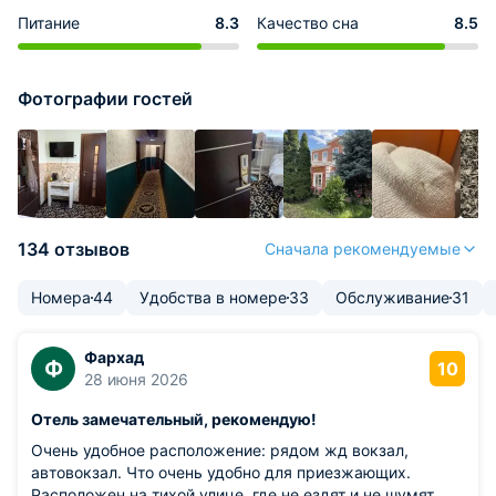
Питание
8.3
Качество сна
8.5
Фотографии гостей
134 отзывов
Сначала рекомендуемые
Номера
44
Удобства в номере
33
Обслуживание
31
Фархад
Ф
10
28 июня 2026
Отель замечательный, рекомендую!
Очень удобное расположение: рядом жд вокзал,
автовокзал. Что очень удобно для приезжающих.
Расположен на тихой улице, где не ездят и не шумят