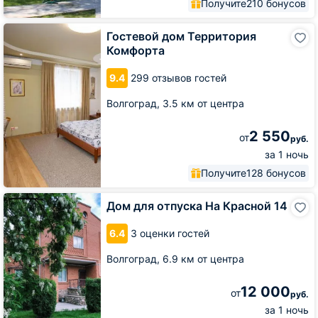
Получите
210 бонусов
Гостевой
Гостевой дом Территория
дом
Комфорта
Территория
Комфорта
9.4
299 отзывов гостей
Волгоград,
3.5 км от центра
2 550
от
руб.
за 1 ночь
Получите
128 бонусов
Дом
Дом для отпуска На Красной 14
для
отпуска
6.4
3 оценки гостей
На
Красной
Волгоград,
6.9 км от центра
14
12 000
от
руб.
за 1 ночь