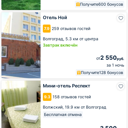
Получите
600 бонусов
Отель
Отель Ной
Ной
7.9
259 отзывов гостей
Волгоград,
5.3 км от центра
Завтрак включён
2 550
от
руб.
за 1 ночь
Получите
128 бонусов
Мини-
Мини-отель Респект
отель
Респект
9.3
158 отзывов гостей
Волжский,
19.9 км от Волгоград
Бесплатная отмена