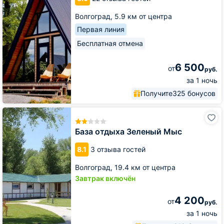
&
ПЕСОК
Волгоград,
5.9 км от центра
Первая линия
Бесплатная отмена
6 500
от
руб.
за 1 ночь
Получите
325 бонусов
База
отдыха
Зеленый
База отдыха Зеленый Мыс
Мыс
8.1
3 отзыва гостей
Волгоград,
19.4 км от центра
Завтрак включён
4 200
от
руб.
за 1 ночь