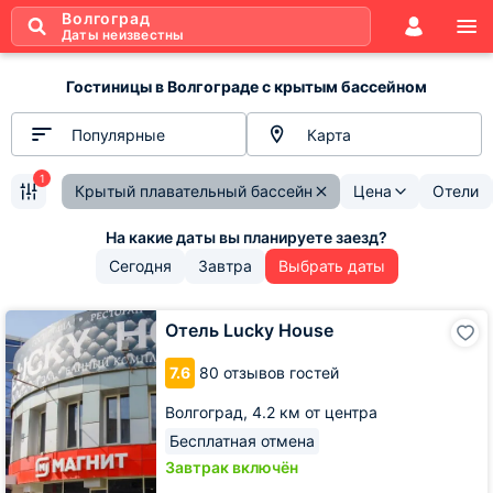
Волгоград
Даты неизвестны
Гостиницы в Волгограде с крытым бассейном
Популярные
Карта
1
Крытый плавательный бассейн
Цена
Отели
Сегодня
Завтра
Выбрать даты
Отель
Отель Lucky House
Lucky
House
7.6
80 отзывов гостей
Волгоград,
4.2 км от центра
Бесплатная отмена
Завтрак включён