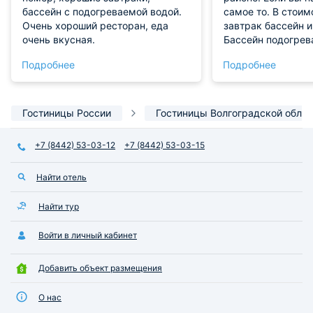
бассейн с подогреваемой водой.
самое то. В стоим
Очень хороший ресторан, еда
завтрак бассейн и
очень вкусная.
Бассейн подогрев
отличная можно по
Подробнее
Подробнее
ужинать цена при
прибывания 3 сут
Гостиницы России
Гостиницы Волгоградской облас
+7 (8442) 53-03-12
+7 (8442) 53-03-15
Найти отель
Найти тур
Войти в личный кабинет
Добавить объект размещения
О нас