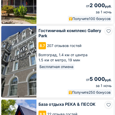
2 000
от
руб.
за 1 ночь
Получите
100 бонусов
Гостиничный
Гостиничный комплекс Gallery
комплекс
Park
Gallery
Park
8.7
207 отзывов гостей
Волгоград,
1.4 км от центра
1.5 км от метро,
19 мин
Бесплатная отмена
5 000
от
руб.
за 1 ночь
Получите
250 бонусов
База
База отдыха РЕКА & ПЕСОК
отдыха
РЕКА
8.9
22 отзыва гостей