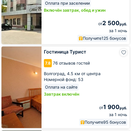
Оплата при заселении
Включён завтрак, обед и ужин
2 500
от
руб.
за 1 ночь
Получите
125 бонусов
Гостиница
Гостиница Турист
Турист
7.8
76 отзывов гостей
Волгоград,
4.5 км от центра
Номерной фонд: 53
Оплата на сайте
Завтрак включён
1 900
от
руб.
за 1 ночь
Получите
95 бонусов