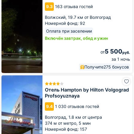
9.3
163 отзыва гостей
Волжский,
19.7 км от Волгоград
Номерной фонд: 92
Оплата при заселении
Включён завтрак, обед и ужин
5 500
от
руб.
за 1 ночь
Получите
275 бонусов
Отель
Hampton
by
Отель Hampton by Hilton Volgograd
Hilton
Profsoyuznaya
Volgograd
Profsoyuznaya
9.4
1 030 отзывов гостей
Волгоград,
1.8 км от центра
374 м от метро,
5 мин
Номерной фонд: 157