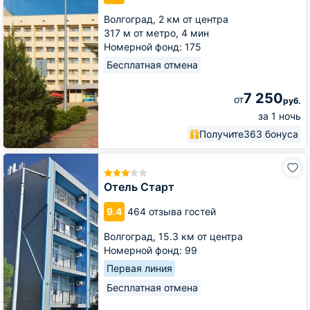
Волгоград,
2 км от центра
317 м от метро,
4 мин
Номерной фонд: 175
Бесплатная отмена
7 250
от
руб.
за 1 ночь
Получите
363 бонуса
Отель
Старт
Отель Старт
9.4
464 отзыва гостей
Волгоград,
15.3 км от центра
Номерной фонд: 99
Первая линия
Бесплатная отмена