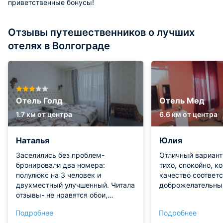
приветственные бонусы!
Отзывы путешественников о лучших
отелях в Волгограде
Отель Голд
Отель Мед
1.7 км от центра
6.6 км от центра
Наталья
Юлия
Заселились без проблем-
Отличный вариант
бронировали два номера:
тихо, спокойно, к
полулюкс на 3 человек и
качество соответс
двухместный улучшенный. Читала
доброжелательны
отзывы- не нравятся обои,
которые отходят, или розетки
Подробнее
Подробнее
вываливаются .. Мы были