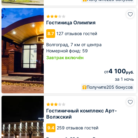
Гостиница
Олимпия
Гостиница Олимпия
8.7
127 отзывов гостей
Волгоград,
7 км от центра
Номерной фонд: 59
Завтрак включён
4 100
от
руб.
за 1 ночь
Получите
205 бонусов
Гостиничный
комплекс
Арт-
Гостиничный комплекс Арт-
Волжский
Волжский
9.4
259 отзывов гостей