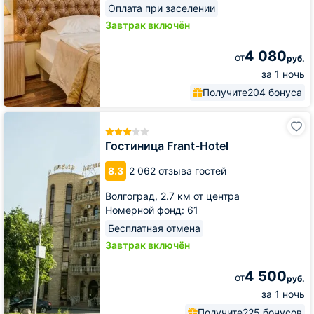
Оплата при заселении
Завтрак включён
4 080
от
руб.
за 1 ночь
Получите
204 бонуса
Гостиница
Frant-
Hotel
Гостиница Frant-Hotel
8.3
2 062 отзыва гостей
Волгоград,
2.7 км от центра
Номерной фонд: 61
Бесплатная отмена
Завтрак включён
4 500
от
руб.
за 1 ночь
Получите
225 бонусов