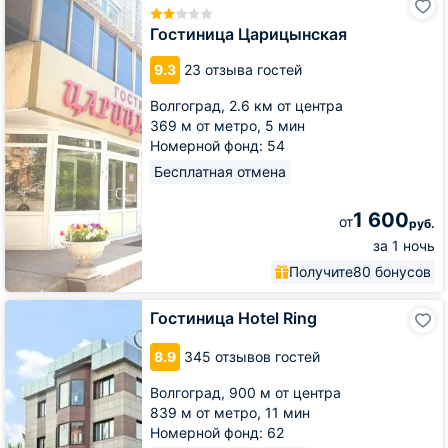
Царицынская
Гостиница Царицынская
9.3
23 отзыва гостей
Волгоград,
2.6 км от центра
369 м от метро,
5 мин
Номерной фонд: 54
Бесплатная отмена
1 600
от
руб.
за 1 ночь
Получите
80 бонусов
Гостиница
Гостиница Hotel Ring
Hotel
Ring
8.9
345 отзывов гостей
Волгоград,
900 м от центра
839 м от метро,
11 мин
Номерной фонд: 62