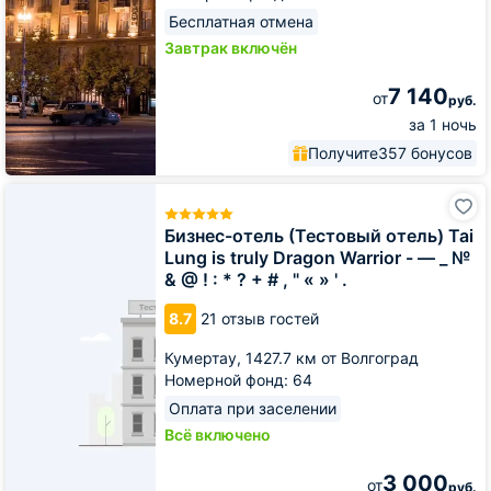
Бесплатная отмена
Завтрак включён
7 140
от
руб.
за 1 ночь
Получите
357 бонусов
Бизнес-
отель
(Тестовый
Бизнес-отель (Тестовый отель) Tai
отель)
Lung is truly Dragon Warrior - — _ №
Tai
& @ ! : * ? + # , " « » ' .
Lung
is
8.7
21 отзыв гостей
truly
Dragon
Кумертау,
1427.7 км от Волгоград
Warrior
Номерной фонд: 64
-
Оплата при заселении
—
_
Всё включено
№
&
3 000
от
руб.
@