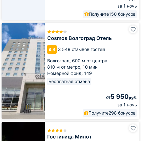
!
за 1 ночь
:
Получите
150 бонусов
*
?
Cosmos
+
Волгоград
#
Отель
Cosmos Волгоград Отель
,
"
9.4
3 548 отзывов гостей
«
»
Волгоград,
600 м от центра
'
810 м от метро,
10 мин
.
Номерной фонд: 149
Бесплатная отмена
5 950
от
руб.
за 1 ночь
Получите
298 бонусов
Гостиница
Милот
Гостиница Милот