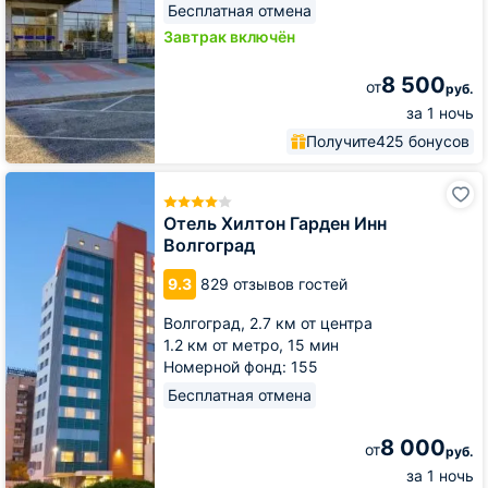
Бесплатная отмена
Завтрак включён
8 500
от
руб.
за 1 ночь
Получите
425 бонусов
Отель
Хилтон
Гарден
Отель Хилтон Гарден Инн
Инн
Волгоград
Волгоград
9.3
829 отзывов гостей
Волгоград,
2.7 км от центра
1.2 км от метро,
15 мин
Номерной фонд: 155
Бесплатная отмена
8 000
от
руб.
за 1 ночь