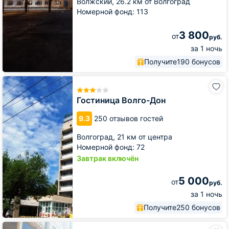
Волжский,
26.2 км от Волгоград
Номерной фонд: 113
3 800
от
руб.
за 1 ночь
Получите
190 бонусов
Гостиница
Волго-
Дон
Гостиница Волго-Дон
9.3
250 отзывов гостей
Волгоград,
21 км от центра
Номерной фонд: 72
Завтрак включён
5 000
от
руб.
за 1 ночь
Получите
250 бонусов
Гостиница