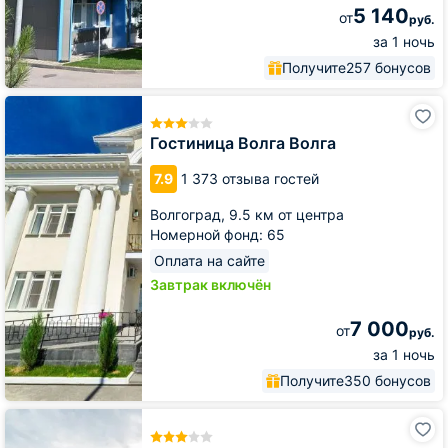
5 140
от
руб.
за 1 ночь
Получите
257 бонусов
Гостиница
Волга
Волга
Гостиница Волга Волга
7.9
1 373 отзыва гостей
Волгоград,
9.5 км от центра
Номерной фонд: 65
Оплата на сайте
Завтрак включён
7 000
от
руб.
за 1 ночь
Получите
350 бонусов
Гостиница
Замок