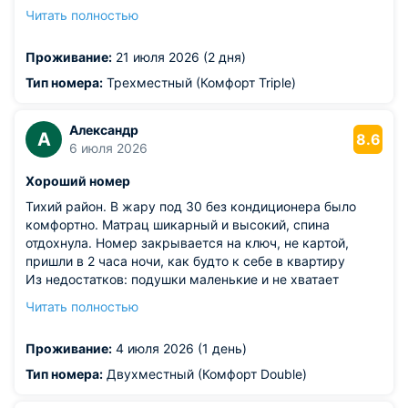
парковка. Завтрак в отеле вкусный, разнообразие
Читать полностью
блюд. Удачное расположение отеля, практически
равноудален от основных достопримечательностей
Проживание:
21 июля 2026 (2 дня)
(Мамаев курган, Набережная, Площадь), недалеко
станция метро, удобное недорогое такси.
Тип номера:
Трехместный (Комфорт Triple)
Из недостатков: хотелось бы добавить вешалки в шкаф
и чайные пары по количеству постояльцев. Но это не
Александр
криттчно
А
8.6
6 июля 2026
Хороший номер
Тихий район. В жару под 30 без кондиционера было
комфортно. Матрац шикарный и высокий, спина
отдохнула. Номер закрывается на ключ, не картой,
пришли в 2 часа ночи, как будто к себе в квартиру
Из недостатков: подушки маленькие и не хватает
ночника. Душевая лейка высоко, нет регулировочной
Читать полностью
трубки по которой можно было бы спустить ее ниже. Не
хватает указателя вдоль дороги, чтобы было видно
Проживание:
4 июля 2026 (1 день)
издалека куда нужно повернуть (искали через яндекс
карты).
Тип номера:
Двухместный (Комфорт Double)