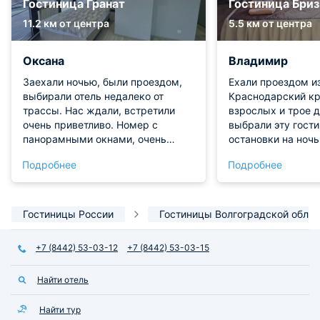
Гостиница Гранат
Гостиница Бриз
11.2 км от центра
5.5 км от центра
Оксана
Владимир
Заехали ночью, были проездом,
Ехали проездом из
выбирали отель недалеко от
Краснодарский кр
трассы. Нас ждали, встретили
взрослых и трое д
очень приветливо. Номер с
выбрали эту гости
панорамными окнами, очень
остановки на ночь
чисто, белье белоснежные, есть
остались хорошие
Подробнее
Подробнее
кондиционер, туалетные
номера, чистое бе
принадлежности, наборы для чая,
есть всё, что нео
кофе. Вид на город, рядом
комфортного прож
магазины, кафе.
Спасибо большое,
Гостиницы России
Гостиницы Волгоградской облас
рекомендовать эт
+7 (8442) 53-03-12
+7 (8442) 53-03-15
Найти отель
Найти тур