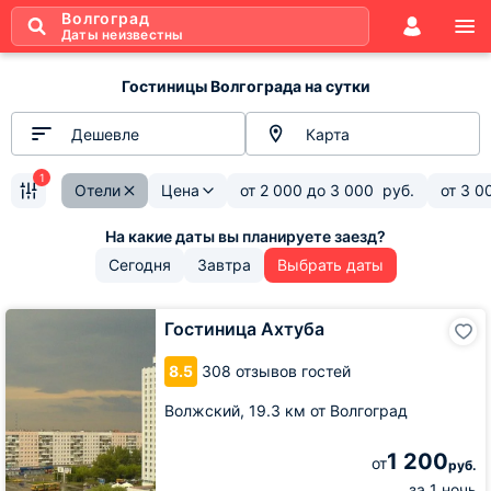
Волгоград
Даты неизвестны
Гостиницы Волгограда на сутки
Дешевле
Карта
1
Отели
Цена
от
2 000
до
3 000
руб.
от
3 0
Сегодня
Завтра
Выбрать даты
Гостиница
Гостиница Ахтуба
Ахтуба
8.5
308 отзывов гостей
Волжский,
19.3 км от Волгоград
1 200
от
руб.
за 1 ночь