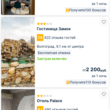
за 1 ночь
Получите
100 бонусов
Гостиница
Замок
Гостиница Замок
7.9
622 отзыва гостей
Волгоград,
9.1 км от центра
Бесплатная отмена
Завтрак включён
2 200
от
руб.
за 1 ночь
Получите
110 бонусов
Отель
Palace
Отель Palace
8.1
490 отзывов гостей