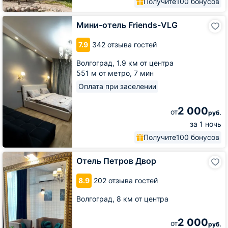
Получите
100 бонусов
Мини-
Мини-отель Friends-VLG
отель
Friends-
7.9
342 отзыва гостей
VLG
Волгоград,
1.9 км от центра
551 м от метро,
7 мин
Оплата при заселении
2 000
от
руб.
за 1 ночь
Получите
100 бонусов
Отель
Отель Петров Двор
Петров
Двор
8.9
202 отзыва гостей
Волгоград,
8 км от центра
2 000
от
руб.