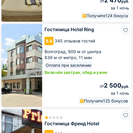
2 470
от
руб.
за 1 ночь
Получите
124 бонуса
Гостиница
Гостиница Hotel Ring
Hotel
Ring
8.9
345 отзывов гостей
Волгоград,
900 м от центра
839 м от метро,
11 мин
Оплата при заселении
Включён завтрак, обед и ужин
2 500
от
руб.
за 1 ночь
Получите
125 бонусов
Гостиница
Френд
Hotel
Гостиница Френд Hotel