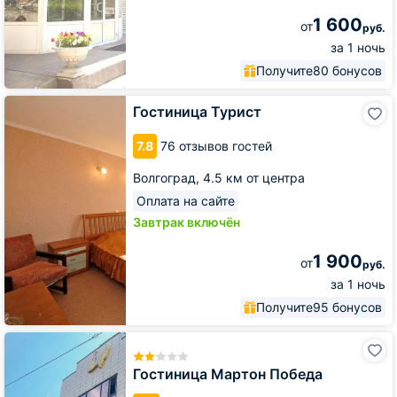
1 600
от
руб.
за 1 ночь
Получите
80 бонусов
Гостиница
Гостиница Турист
Турист
7.8
76 отзывов гостей
Волгоград,
4.5 км от центра
Оплата на сайте
Завтрак включён
1 900
от
руб.
за 1 ночь
Получите
95 бонусов
Гостиница
Мартон
Победа
Гостиница Мартон Победа