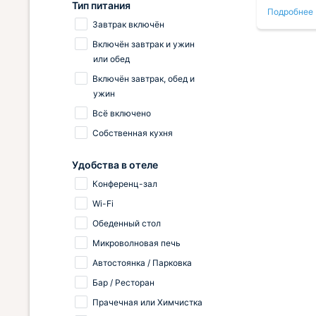
все
Хозяева явно хорошо постарались
прогулив
Тип питания
Подробнее
Подробнее
для того, что бы жильцам было
но всё ну
Завтрак включён
со
комфортно. Однозначно
шкаф одёж
ыха.
рекомендуем!
телевизор
Включён завтрак и ужин
удобства.
или обед
современ
Включён завтрак, обед и
ужин
Всё включено
Собственная кухня
Удобства в отеле
Конференц-зал
Wi-Fi
Обеденный стол
Микроволновая печь
Автостоянка / Парковка
Бар / Ресторан
Прачечная или Химчистка