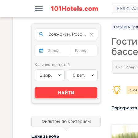
ВАЛЮТА:
Гостиницы Рос
Гост
басс
Количество гостей
2 взр.
0 дет.
С б
НАЙТИ
Сортировать
Фильтры по критериям
Цена за
ночь