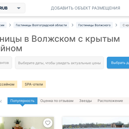
RUB
ДОБАВИТЬ ОБЪЕКТ РАЗМЕЩЕНИЯ
сии
Гостиницы Волгоградской области
Гостиницы Волжского
С к
иницы в Волжском с крытым
ейном
Выбрать д
ассейном
SPA-отели
:
Популярность
Оценка по отзывам
Звезды
Расположение