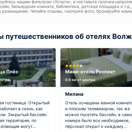
зуйтесь нашим фильтром «Услуги», и поставьте галочки напро
ссейн, бильярдная комната, библиотека, детская площадка и т.д
 размещения. Читайте отзывы, смотрите фото, бронируйте номер
 путешественников об отелях Волж
ца Плёс
Мини-отель Респект
центра
0.9 км от центра
Милана
ая гостиница. Открытый
Отель оснащены ванной комнат
работает в сезон, как
и плоским телевизором, так же
али. Закрытый бассейн.
можно посетить бассейн, в сам
ая территория, по
номере было все необходимое,
желающие могут
персонал открыт к каждому