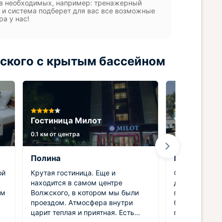
тив необходимых, например: тренажерный
., и система подберет для вас все возможные
а у нас!
ского с крытым бассейном
Гостиница Милот
Ультра оте
0.1 км от центра
1.9 км от центр
Полина
Юрий
ой
Крутая гостиница. Еще и
Останавливал
находится в самом центре
дней. В горо
ом
Волжского, в котором мы были
поэтому реши
проездом. Атмосфера внутри
бюджетный ва
царит теплая и приятная. Есть
приветливо, в