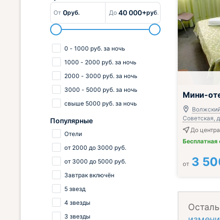
0
40 000+
От
руб.
До
руб.
0
-
1000
руб.
за ночь
1000
-
2000
руб.
за ночь
2000
-
3000
руб.
за ночь
3000
-
5000
руб.
за ночь
Мини-оте
свыше
5000
руб.
за ночь
Волжский,
Советская, д
Популярные
До центра
Отели
Бесплатная
от
2000
до
3000
руб.
3 50
от
3000
до
5000
руб.
от
Завтрак включён
5 звезд
4 звезды
Осталь
3 звезды
измени