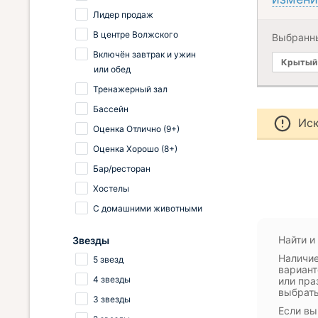
Лидер продаж
В центре Волжского
Выбранн
Включён завтрак и ужин
Крытый 
или обед
Тренажерный зал
Бассейн
Иск
Оценка Отлично (9+)
Оценка Хорошо (8+)
Бар/ресторан
Хостелы
С домашними животными
Найти и
Звезды
Наличие
5 звезд
вариант
4 звезды
или пра
выбрать
3 звезды
Если вы