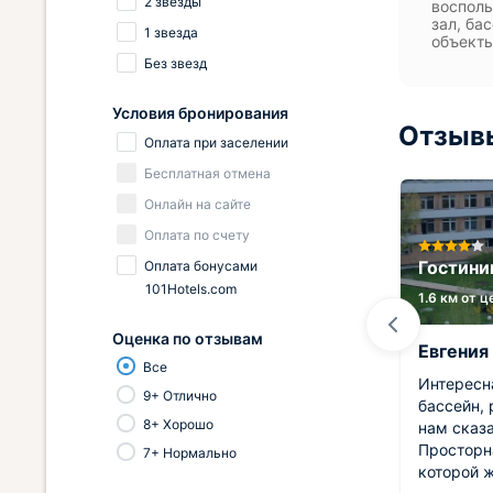
2 звезды
восполь
зал, ба
1 звезда
объекты
Без звезд
Условия бронирования
Отзывы
Оплата при заселении
Бесплатная отмена
Онлайн на сайте
Оплата по счету
 на
Шикарные Апартаменты на
Мира 62
Гостини
Оплата бонусами
101Hotels.com
5.4 км от центра
1.6 км от 
Оценка по отзывам
Вадим
Евгения
Все
м в
Прекрасная просторная квартира
Интересн
9+ Отлично
я
с современным ремонтом.
бассейн, 
8+ Хорошо
Проживать здесь было одним
нам сказ
ющим
удовольствием. Техника, мебель,
Просторн
7+ Нормально
кухня в отличном состоянии!
которой 