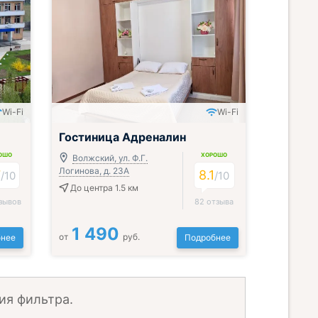
Wi-Fi
Wi-Fi
Гостиница Адреналин
ОШО
ХОРОШО
Волжский, ул. Ф.Г.
Логинова, д. 23А
7
8.1
/
10
/
10
До центра 1.5 км
зывов
82 отзыва
1 490
от
руб.
нее
Подробнее
ия фильтра.