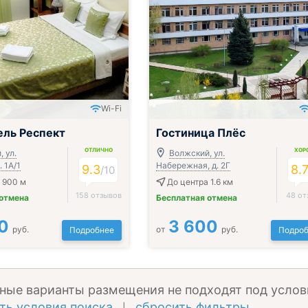
Wi-Fi
ль Респект
Гостиница Плёс
ОТЛИЧНО
ХОР
 ул.
Волжский, ул.
. 1А/1
Набережная, д. 2Г
9.3
8.
/
10
 900 м
До центра 1.6 км
158 отзывов
48 от
 отмена
Бесплатная отмена
0
3 600
руб.
от
руб.
Подробнее
Подроб
ные варианты размещения не подходят под услов
ть условия поиска
сбросить фильтры
|