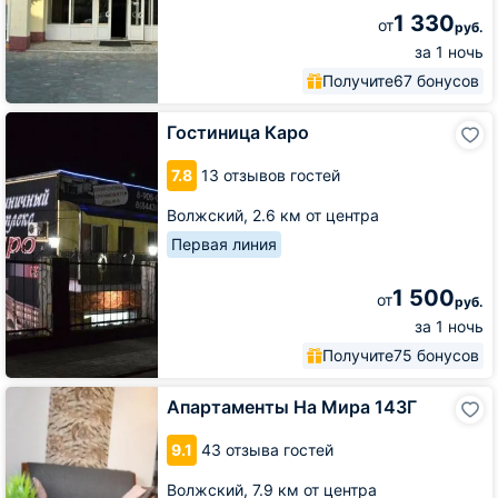
1 330
от
руб.
за 1 ночь
Получите
67 бонусов
Гостиница
Гостиница Каро
Каро
7.8
13 отзывов гостей
Волжский,
2.6 км от центра
Первая линия
1 500
от
руб.
за 1 ночь
Получите
75 бонусов
Апартаменты
Апартаменты На Мира 143Г
На
Мира
9.1
43 отзыва гостей
143Г
Волжский,
7.9 км от центра