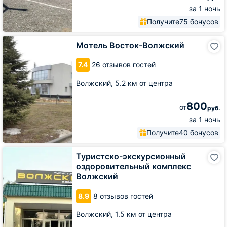
за 1 ночь
Получите
75 бонусов
Мотель
Мотель Восток-Волжский
Восток-
Волжский
7.4
26 отзывов гостей
Волжский,
5.2 км от центра
800
от
руб.
за 1 ночь
Получите
40 бонусов
Туристско-
Туристско-экскурсионный
экскурсионный
оздоровительный комплекс
оздоровительный
Волжский
комплекс
Волжский
8.9
8 отзывов гостей
Волжский,
1.5 км от центра