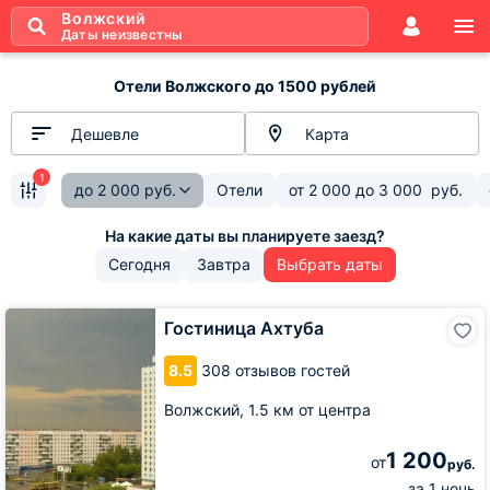
Волжский
Даты неизвестны
Отели Волжского до 1500 рублей
Дешевле
Карта
1
до
2 000
руб.
Отели
от
2 000
до
3 000
руб.
Сегодня
Завтра
Выбрать даты
Гостиница
Гостиница Ахтуба
Ахтуба
8.5
308 отзывов гостей
Волжский,
1.5 км от центра
1 200
от
руб.
за 1 ночь