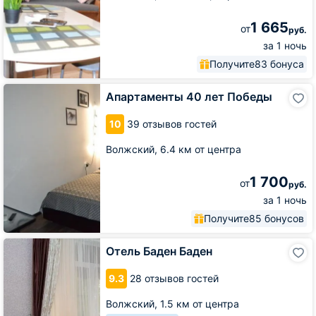
1 665
от
руб.
за 1 ночь
Получите
83 бонуса
Апартаменты
Апартаменты 40 лет Победы
40
лет
10
39 отзывов гостей
Победы
Волжский,
6.4 км от центра
1 700
от
руб.
за 1 ночь
Получите
85 бонусов
Отель
Отель Баден Баден
Баден
Баден
9.3
28 отзывов гостей
Волжский,
1.5 км от центра