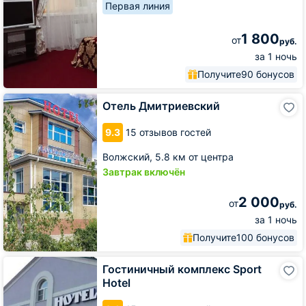
Первая линия
1 800
от
руб.
за 1 ночь
Получите
90 бонусов
Отель
Отель Дмитриевский
Дмитриевский
9.3
15 отзывов гостей
Волжский,
5.8 км от центра
Завтрак включён
2 000
от
руб.
за 1 ночь
Получите
100 бонусов
Гостиничный
Гостиничный комплекс Sport
комплекс
Hotel
Sport
Hotel