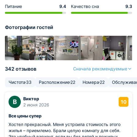
Питание
9.4
Качество сна
9.3
Фотографии гостей
342 отзывов
Сначала рекомендуемые
Чистота
33
Расположение
22
Номера
22
Обслужива
Виктор
В
10
2 июня 2026
Все цены супер
Хостел прекрасный. Меня устроила стоимость этого
жилья – приемлемо. Брали целую комнату для себя.
Это удобный вариант, если вы без детей и пожилых