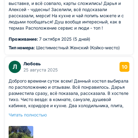
выставке, и всё совпало, карты сложились! Дарья и
Алексей - чудесны! Заселили, всё подсказали
рассказали, мерси! На кухне и чай попить можете и с
людьми пообщаться! Душ вообще интересный, как в
термах Расположение сервис и люди - топ !
Проживание:
7 октября 2025 (5 дней)
Тип номера:
Шестиместный Женский (Койко-место)
Любовь
Л
10
25 августа 2025
Доброго времени суток всем! Данный хостел выбирала
по расположению и отзывам. Всё понравилось. Дарья
разместила сразу, всё показала, рассказала. В хостеле
тихо. Чисто везде: в комнате, санузле, душевой
кабинке, коридоре и кухне. Два холодильника, плита,
микроволновка, вся посуда и столовые приборы в
Читать полностью
достаточном количестве.Приятное, уютное местечко.
До пляжа пешком 15 минут, до остановок и магазинов
3-5 минут. Рядом чудесный парк "Южные культуры"
Сам хостел расположен на первом этаже жилого дома.