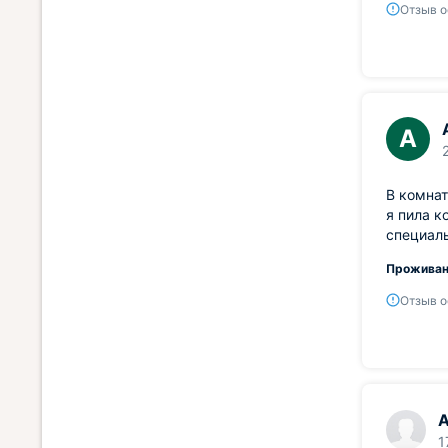
Отзыв о
А
В комнат
я пила к
специаль
Проживан
Отзыв о
А
1