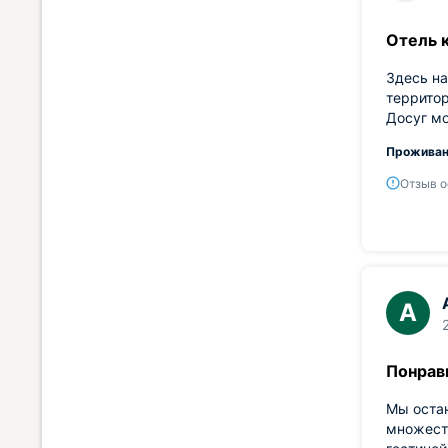
Отель 
Здесь на
территор
Досуг мо
Проживан
Отзыв о
А
Понрав
Мы оста
множест