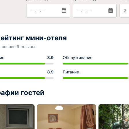
—.—.—
—.—.—
2
ейтинг мини-отеля
а основе 9 отзывов
ие
8.9
Обслуживание
8.9
Питание
афии гостей