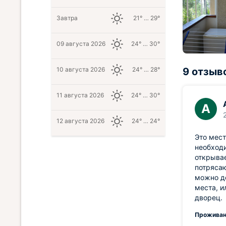
Завтра
21° … 29°
09 августа 2026
24° … 30°
10 августа 2026
24° … 28°
9 отзыв
11 августа 2026
24° … 30°
А
12 августа 2026
24° … 24°
Это мест
необходи
открывае
потрясаю
можно до
места, и
дворец.
Проживан