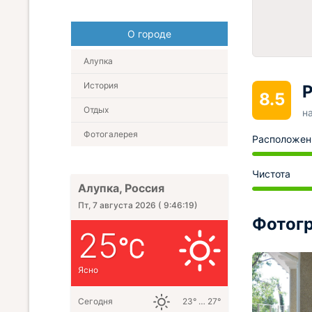
О городе
Алупка
История
Р
8.5
Отдых
н
Фотогалерея
Расположен
Чистота
Алупка, Россия
Пт, 7 августа 2026
(
9:46:20
)
Фотогр
25
Ясно
Сегодня
23° … 27°