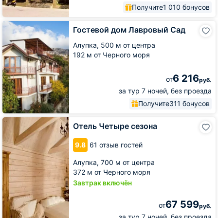
Получите
1 010 бонусов
Гостевой
Гостевой дом Лавровый Сад
дом
Лавровый
Алупка,
500 м от центра
Сад
192 м от Черного моря
6 216
от
руб.
за тур 7 ночей, без проезда
Получите
311 бонусов
Отель
Отель Четыре сезона
Четыре
сезона
9.8
61 отзыв гостей
Алупка,
700 м от центра
372 м от Черного моря
Завтрак включён
67 599
от
руб.
за тур 7 ночей, без проезда