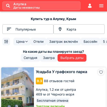
Алупка
Даты неизвестны
Купить тур в Алупку, Крым
Популярные
Карта
Цена
Отели
Завтрак включён
Бассейн
5 
Сегодня
Завтра
Выбрать даты
Усадьба
Усадьба У графского парка
У
графского
9.3
88 отзывов гостей
парка
Алупка,
1.2 км от центра
469 м от Черного моря
Бесплатная отмена
Завтрак включён