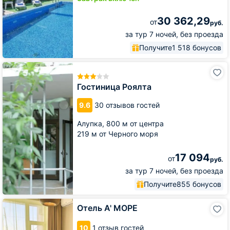
30 362,29
от
руб.
за тур 7 ночей, без проезда
Получите
1 518 бонусов
Гостиница
Роялта
Гостиница Роялта
9.6
30 отзывов гостей
Алупка,
800 м от центра
219 м от Черного моря
17 094
от
руб.
за тур 7 ночей, без проезда
Получите
855 бонусов
Отель
Отель А' МОРЕ
А'
МОРЕ
10
1 отзыв гостей