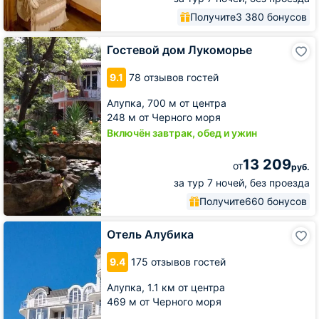
Получите
3 380 бонусов
Гостевой
Гостевой дом Лукоморье
дом
Лукоморье
9.1
78 отзывов гостей
Алупка,
700 м от центра
248 м от Черного моря
Включён завтрак, обед и ужин
13 209
от
руб.
за тур 7 ночей, без проезда
Получите
660 бонусов
Отель
Отель Алубика
Алубика
9.4
175 отзывов гостей
Алупка,
1.1 км от центра
469 м от Черного моря