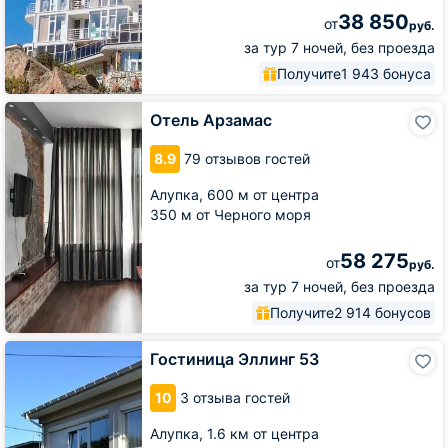
38 850
от
руб.
за тур 7 ночей, без проезда
Получите
1 943 бонуса
Отель
Отель Арзамас
Арзамас
8.9
79 отзывов гостей
Алупка,
600 м от центра
350 м от Черного моря
58 275
от
руб.
за тур 7 ночей, без проезда
Получите
2 914 бонусов
Гостиница
Гостиница Эллинг 53
Эллинг
53
10
3 отзыва гостей
Алупка,
1.6 км от центра