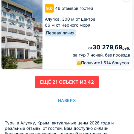
у
9.6
46 отзывов гостей
моря
Алупка,
300 м от центра
66 м от Черного моря
Первая линия
30 279,69
от
руб.
за тур 7 ночей, без проезда
Получите
1 514 бонусов
ЕЩË 21 ОБЪЕКТ ИЗ 42
НАВЕРХ
Туры в Алупку, Крым: актуальные цены 2026 года и
реальные отзывы от гостей. Вам доступно онлайн
бронирование проверенных отелей и гостиниц на