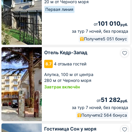
20 м от Черного моря
Первая линия
101 010
от
руб.
за тур 7 ночей, без проезда
Получите
5 051 бонус
Отель
Отель Кедр-Запад
Кедр-
Запад
8.7
4 отзыва гостей
Алупка,
100 м от центра
280 м от Черного моря
Завтрак включён
51 282
от
руб.
за тур 7 ночей, без проезда
Получите
2 564 бонуса
Гостиница
Гостиница Сон у моря
Сон