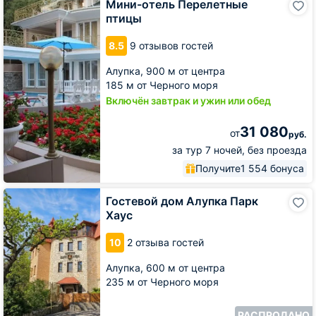
Мини-отель Перелетные
отель
птицы
Перелетные
птицы
8.5
9 отзывов гостей
Алупка,
900 м от центра
185 м от Черного моря
Включён завтрак и ужин или обед
31 080
от
руб.
за тур 7 ночей, без проезда
Получите
1 554 бонуса
Гостевой
Гостевой дом Алупка Парк
дом
Хаус
Алупка
Парк
10
2 отзыва гостей
Хаус
Алупка,
600 м от центра
235 м от Черного моря
РАСПРОДАНО