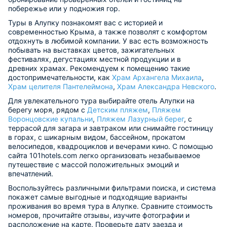
побережье или у подножия гор.
Туры в Алупку познакомят вас с историей и
современностью Крыма, а также позволят с комфортом
отдохнуть в любимой компании. У вас есть возможность
побывать на выставках цветов, зажигательных
фестивалях, дегустациях местной продукции и в
древних храмах. Рекомендуем к помещению такие
достопримечательности, как
Храм Архангела Михаила
,
Храм целителя Пантелеймона
,
Храм Александра Невского
.
Для увлекательного тура выбирайте отель Алупки на
берегу моря, рядом с
Детским пляжем
,
Пляжем
Воронцовские купальни
,
Пляжем Лазурный берег
, с
террасой для загара и завтраком или снимайте гостиницу
в горах, с шикарным видом, бассейном, прокатом
велосипедов, квадроциклов и вечерами кино. С помощью
сайта 101hotels.com легко организовать незабываемое
путешествие с массой положительных эмоций и
впечатлений.
Воспользуйтесь различными фильтрами поиска, и система
покажет самые выгодные и подходящие варианты
проживания во время тура в Алупке. Сравните стоимость
номеров, прочитайте отзывы, изучите фотографии и
расположение на карте. Проверьте дату заезда и