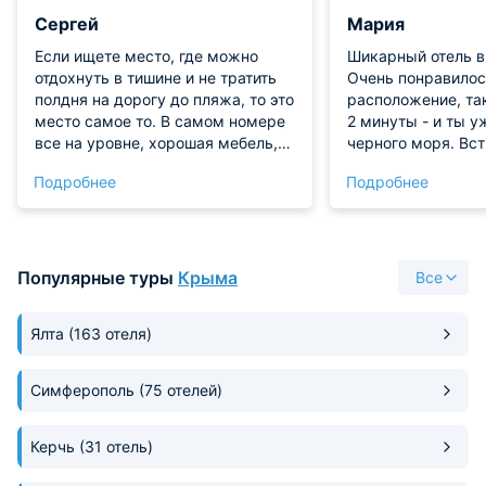
Сергей
Мария
Если ищете место, где можно
Шикарный отель в
отдохнуть в тишине и не тратить
Очень понравилос
полдня на дорогу до пляжа, то это
расположение, та
место самое то. В самом номере
2 минуты - и ты у
все на уровне, хорошая мебель,
черного моря. Вст
новая техника, есть кондиционер.
вежливо, каждый 
Подробнее
Подробнее
Интернет ловит по всей
приветлив. Кроме 
территории. Рядом большой парк,
порадовала атмос
пляж и много кафе. Жена
уютно, чисто и хо
довольна, я тоже, так что
самоощущение.
обязательно вернемся.
Популярные туры
Крыма
Все
Ялта
(163 отеля)
Симферополь
(75 отелей)
Керчь
(31 отель)