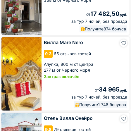
338 м от Черного моря
17 482,50
от
руб.
за тур 7 ночей, без проезда
Получите
874 бонуса
Вилла
Вилла Mare Nero
Mare
Nero
9.3
65 отзывов гостей
Алупка,
800 м от центра
277 м от Черного моря
Завтрак включён
34 965
от
руб.
за тур 7 ночей, без проезда
Получите
1 748 бонусов
Отель
Отель Вилла Онейро
Вилла
Онейро
9.8
79 отзывов гостей