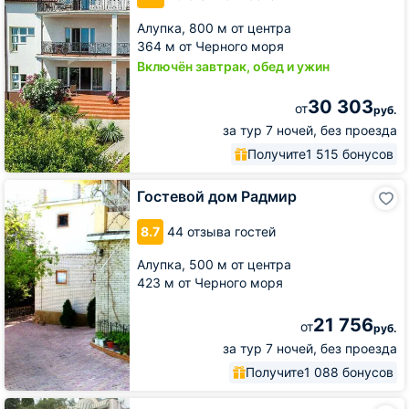
Алупка,
800 м от центра
364 м от Черного моря
Включён завтрак, обед и ужин
30 303
от
руб.
за тур 7 ночей, без проезда
Получите
1 515 бонусов
Гостевой
Гостевой дом Радмир
дом
Радмир
8.7
44 отзыва гостей
Алупка,
500 м от центра
423 м от Черного моря
21 756
от
руб.
за тур 7 ночей, без проезда
Получите
1 088 бонусов
Мини-