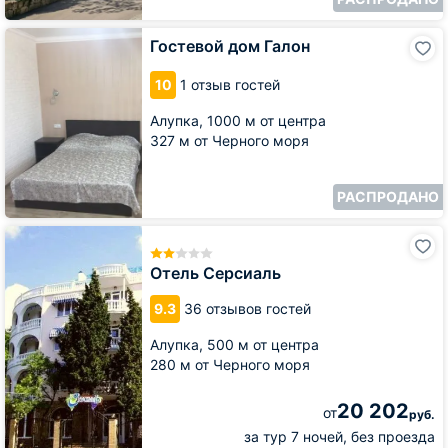
Гостевой
Гостевой дом Галон
дом
Галон
10
1 отзыв гостей
Алупка,
1000 м от центра
327 м от Черного моря
РАСПРОДАНО
Отель
Серсиаль
Отель Серсиаль
9.3
36 отзывов гостей
Алупка,
500 м от центра
280 м от Черного моря
20 202
от
руб.
за тур 7 ночей, без проезда