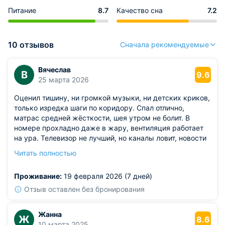
Питание
8.7
Качество сна
7.2
10 отзывов
Сначала рекомендуемые
Вячеслав
В
9.6
25 марта 2026
Оценил тишину, ни громкой музыки, ни детских криков,
только изредка шаги по коридору. Спал отлично,
матрас средней жёсткости, шея утром не болит. В
номере прохладно даже в жару, вентиляция работает
на ура. Телевизор не лучший, но каналы ловит, новости
посмотреть хватает.
Читать полностью
Из недостатков: освещение в номере неравномерное:
над кроватью ярко, а у стола полумрак. Приходится
Проживание:
19 февраля 2026 (7 дней)
включать настольную лампу, а её нет. Надо бы
добавить источник света в той зоне.
Отзыв оставлен без бронирования
Жанна
Ж
8.6
10 марта 2025