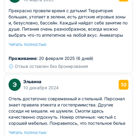
Прекрасно провели время с детьми! Территория
большая, утопает в зелени, есть детские игровые зоны
и, безусловно, бассейн. Каждый найдет себе занятие по
душе. Питание очень разнообразное, всегда можно
выбрать что-то аппетитное на любой вкус. Аниматоры
просто замечательные, дочка была в восторге от них.
Читать полностью
Номер просторный, в хорошем состоянии и с
прекрасным видом.
Проживание:
20 февраля 2025 (6 дней)
Из недостатков: единственный минус - небольшое
количество уборщиц в корпусе "Магнолия", но со
Отзыв оставлен без бронирования
своими обязанностями они справляются. Обязательно
приедем сюда еще раз!
Эльвина
Э
10
10 декабря 2024
Отель достаточно современный и стильный. Персонал
знает правила этикета и гостеприимства. Другие
соседи не мешали. не шумели. Смогли здесь
качественно отдохнуть. Номер отличные: чистый с
хорошей мебелью. Понравилось, что постельное белье
и полотенца чистые и свежие. Матрас тоже будто бы
Читать полностью
новой или просто в отличном состоянии. Расположение