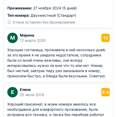
просто выше всех похвал. до моря идти буквально
Проживание:
27 ноября 2024 (5 дней)
минуту. Все находится очень близко. Летом вернемся
сто процентов.
Тип номера:
Двухместный (Стандарт)
Отзыв оставлен без бронирования
Марина
М
10
12 марта 2020
Хорошая гостиница, проживала в ней несколько дней,
за это время я не увидела недостатков, сотрудники
были со мной очень вежливы, они всегда
интересовались нужно ли мне что-то или нет. Номер
был чистый, завтрак пару раз заказывала в номер,
приносили быстро, и блюда были вкусными. Советую.
Елена
Е
8.6
25 июля 2019
Хороший пансионат, в моем номере имелось все
необходимое для комфортного проживания, была
исправна вся техника, а также без перебоев работал