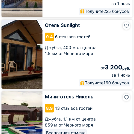
за 1 ночь
Получите
225 бонусов
Отель
Отель Sunlight
Sunlight
9.4
6 отзывов гостей
Джубга,
400 м от центра
1.5 км от Черного моря
3 200
от
руб.
за 1 ночь
Получите
160 бонусов
Мини-
Мини-отель Николь
отель
Николь
8.9
13 отзывов гостей
Джубга,
1.1 км от центра
859 м от Черного моря
Бесплатная отмена