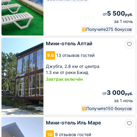
5 500
от
руб.
за 1 ночь
Получите
275 бонусов
Мини-
Мини-отель Алтай
отель
Алтай
9.6
13 отзывов гостей
Джубга,
2.8 км от центра
1.3 км от реки Бжид
Завтрак включён
3 000
от
руб.
за 1 ночь
Получите
150 бонусов
Мини-
Мини-отель Иль Маре
отель
Иль
10
9 отзывов гостей
Маре