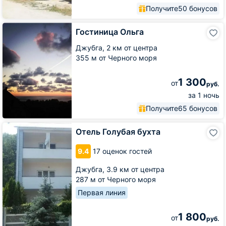
Получите
50 бонусов
Гостиница
Гостиница Ольга
Ольга
Джубга,
2 км от центра
355 м от Черного моря
1 300
от
руб.
за 1 ночь
Получите
65 бонусов
Отель
Отель Голубая бухта
Голубая
бухта
9.4
17 оценок гостей
Джубга,
3.9 км от центра
287 м от Черного моря
Первая линия
1 800
от
руб.