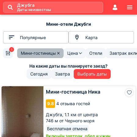
Джубга
Даты неизвестны
Мини-отели Джубги
Популярные
Карта
1
Мини-гостиницы
Цена
Отели
Завтрак вкл
Сегодня
Завтра
Выбрать даты
Мини-
Мини-гостиница Ника
гостиница
Ника
9.8
4 отзыва гостей
Джубга,
1.1 км от центра
746 м от Черного моря
Бесплатная отмена
Включён завтрак, обед и ужин