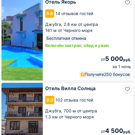
Отель Якорь
Якорь
9.6
14 отзывов гостей
Джубга,
2.8 км от центра
161 м от Черного моря
Бесплатная отмена
Включён завтрак, обед и ужин
5 000
от
руб.
за 1 ночь
Получите
250 бонусов
Отель
Отель Вилла Солнца
Вилла
Солнца
9.3
102 отзыва гостей
Джубга,
700 м от центра
1.3 км от Черного моря
4 500
от
руб.