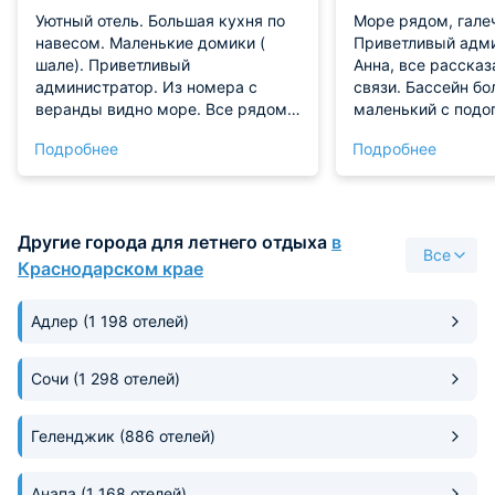
Уютный отель. Большая кухня по
Море рядом, гале
навесом. Маленькие домики (
Приветливый адм
шале). Приветливый
Анна, все рассказ
администратор. Из номера с
связи. Бассейн бо
веранды видно море. Все рядом и
маленький с подо
магазины и кафешки. Все
Бар у бассейна, 
Подробнее
Подробнее
понравилось
заказать пиццу, к
Территория ухоже
парковка. Вечер
посидеть на балк
Другие города для летнего отдыха
в
вина в номере хо
Все
чайник, небольшой
Краснодарском крае
открытая вешалка
матрасы, спали ка
Адлер
(1 198 отелей)
Вокруг много сто
магазинчиков.
Сочи
(1 298 отелей)
Геленджик
(886 отелей)
Анапа
(1 168 отелей)