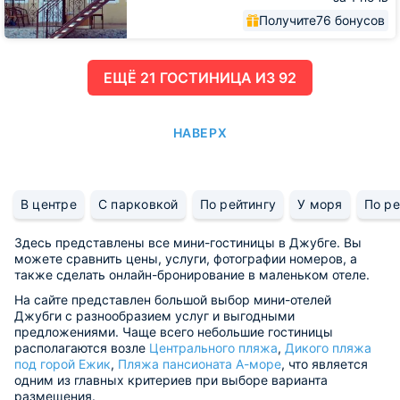
Получите
76 бонусов
ЕЩË 21 ГОСТИНИЦА ИЗ 92
НАВЕРХ
В центре
С парковкой
По рейтингу
У моря
По ре
Здесь представлены все мини-гостиницы в Джубге. Вы
можете сравнить цены, услуги, фотографии номеров, а
также сделать онлайн-бронирование в маленьком отеле.
На сайте представлен большой выбор мини-отелей
Джубги с разнообразием услуг и выгодными
предложениями. Чаще всего небольшие гостиницы
располагаются возле
Центрального пляжа
,
Дикого пляжа
под горой Ежик
,
Пляжа пансионата А-море
, что является
одним из главных критериев при выборе варианта
размещения.