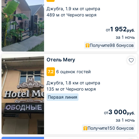
Джубга,
1.9 км от центра
489 м от Черного моря
1 952
от
руб.
за 1 ночь
Получите
98 бонусов
Отель
Отель Mery
Mery
7.2
6 оценок гостей
Джубга,
1.8 км от центра
135 м от Черного моря
Первая линия
3 000
от
руб.
за 1 ночь
Получите
150 бонусов