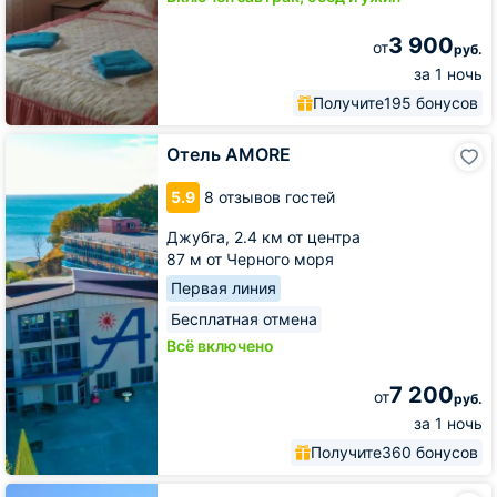
3 900
от
руб.
за 1 ночь
Получите
195 бонусов
Отель
Отель АМОRЕ
АМОRЕ
5.9
8 отзывов гостей
Джубга,
2.4 км от центра
87 м от Черного моря
Первая линия
Бесплатная отмена
Всё включено
7 200
от
руб.
за 1 ночь
Получите
360 бонусов
Отель