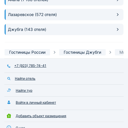
Лазаревское
(572 отеля)
Джубга
(143 отеля)
Гостиницы России
Гостиницы Джубги
Мин
+7 (923) 785-74-41
Найти отель
Найти тур
Войти в личный кабинет
Добавить объект размещения
О нас