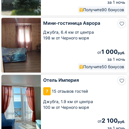
за 1 ночь
Получите
90 бонусов
Мини-
Мини-гостиница Аврора
гостиница
Аврора
Джубга,
6.4 км от центра
198 м от Черного моря
1 000
от
руб.
за 1 ночь
Получите
50 бонусов
Отель
Отель Империя
Империя
7
15 отзывов гостей
Джубга,
1.9 км от центра
100 м от Черного моря
2 100
от
руб.
за 1 ночь