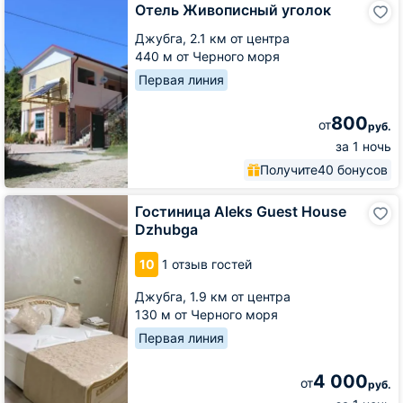
Отель
Отель Живописный уголок
Живописный
уголок
Джубга,
2.1 км от центра
440 м от Черного моря
Первая линия
800
от
руб.
за 1 ночь
Получите
40 бонусов
Гостиница
Гостиница Aleks Guest House
Aleks
Dzhubga
Guest
House
10
1 отзыв гостей
Dzhubga
Джубга,
1.9 км от центра
130 м от Черного моря
Первая линия
4 000
от
руб.