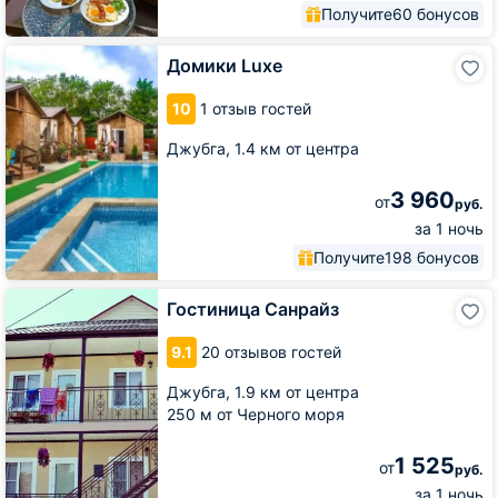
Получите
60 бонусов
Домики
Домики Luxe
Luxe
10
1 отзыв гостей
Джубга,
1.4 км от центра
3 960
от
руб.
за 1 ночь
Получите
198 бонусов
Гостиница
Гостиница Санрайз
Санрайз
9.1
20 отзывов гостей
Джубга,
1.9 км от центра
250 м от Черного моря
1 525
от
руб.
за 1 ночь