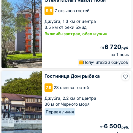
Отель Morein Resort Hotel
Hotel
9.8
7 отзывов гостей
Джубга,
1.3 км от центра
3.5 км от реки Бжид
Включён завтрак, обед и ужин
6 720
от
руб.
за 1 ночь
Получите
336 бонусов
Гостиница
Гостиница Дом рыбака
Дом
рыбака
7.9
23 отзыва гостей
Джубга,
2.2 км от центра
36 м от Черного моря
Первая линия
6 500
от
руб.