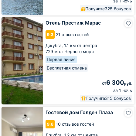
за 1 ночь
Получите
325 бонусов
Отель
Отель Престиж Марас
Престиж
Марас
9.3
21 отзыв гостей
Джубга,
1.1 км от центра
729 м от Черного моря
Первая линия
Бесплатная отмена
6 300
от
руб.
за 1 ночь
Получите
315 бонусов
Гостевой
Гостевой дом Голден Плаза
дом
Голден
9.6
10 отзывов гостей
Плаза
Джубга,
1.2 км от центра