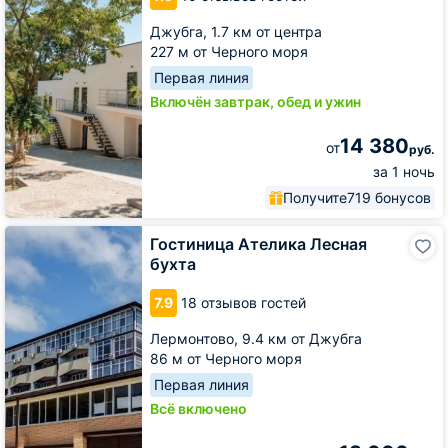
Джубга,
1.7 км от центра
227 м от Черного моря
Первая линия
Включён завтрак, обед и ужин
14 380
от
руб.
за 1 ночь
Получите
719 бонусов
Гостиница
Гостиница Ателика Лесная
Ателика
бухта
Лесная
бухта
7.9
18 отзывов гостей
Лермонтово,
9.4 км от Джубга
86 м от Черного моря
Первая линия
Всё включено