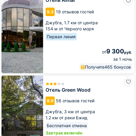
Almar
9.3
19 отзывов гостей
Джубга,
1.7 км от центра
154 м от Черного моря
Первая линия
9 300
от
руб.
за 1 ночь
Получите
465 бонусов
Отель
Green
Wood
Отель Green Wood
8.9
56 отзывов гостей
Джубга,
3 км от центра
1.2 км от реки Бжид
Бесплатная отмена
Завтрак включён