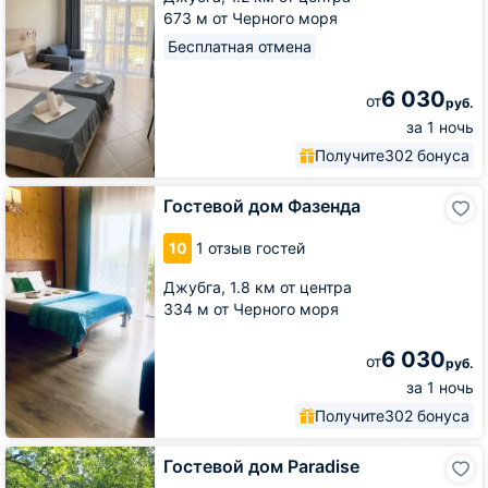
673 м от Черного моря
Бесплатная отмена
6 030
от
руб.
за 1 ночь
Получите
302 бонуса
Гостевой
Гостевой дом Фазенда
дом
Фазенда
10
1 отзыв гостей
Джубга,
1.8 км от центра
334 м от Черного моря
6 030
от
руб.
за 1 ночь
Получите
302 бонуса
Гостевой
Гостевой дом Paradise
дом