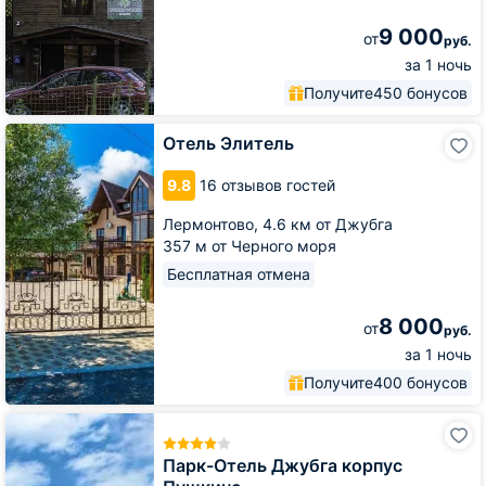
9 000
от
руб.
за 1 ночь
Получите
450 бонусов
Отель
Отель Элитель
Элитель
9.8
16 отзывов гостей
Лермонтово,
4.6 км от Джубга
357 м от Черного моря
Бесплатная отмена
8 000
от
руб.
за 1 ночь
Получите
400 бонусов
Парк-
Отель
Джубга
Парк-Отель Джубга корпус
корпус