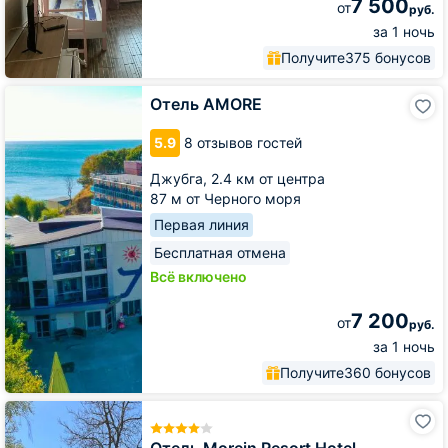
7 500
от
руб.
за 1 ночь
Получите
375 бонусов
Отель
Отель АМОRЕ
АМОRЕ
5.9
8 отзывов гостей
Джубга,
2.4 км от центра
87 м от Черного моря
Первая линия
Бесплатная отмена
Всё включено
7 200
от
руб.
за 1 ночь
Получите
360 бонусов
Отель
Morein
Resort