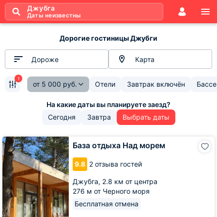
Джубга
Даты неизвестны
Дорогие гостиницы Джубги
Дороже
Карта
1
от
5 000
руб.
Отели
Завтрак включён
Бассе
Сегодня
Завтра
Выбрать даты
База
База отдыха Над морем
отдыха
Над
9.8
2 отзыва гостей
морем
Джубга,
2.8 км от центра
276 м от Черного моря
Бесплатная отмена