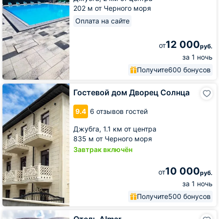
202 м от Черного моря
Оплата на сайте
12 000
от
руб.
за 1 ночь
Получите
600 бонусов
Гостевой
Гостевой дом Дворец Солнца
дом
Дворец
9.4
6 отзывов гостей
Солнца
Джубга,
1.1 км от центра
835 м от Черного моря
Завтрак включён
10 000
от
руб.
за 1 ночь
Получите
500 бонусов
Отель
Отель Almar