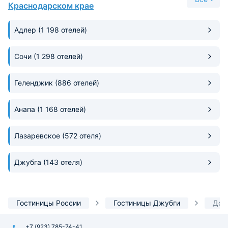
воздухе.
Краснодарском крае
Адлер
(1 198 отелей)
Сочи
(1 298 отелей)
Геленджик
(886 отелей)
Анапа
(1 168 отелей)
Лазаревское
(572 отеля)
Джубга
(143 отеля)
Гостиницы России
Гостиницы Джубги
Дор
+7 (923) 785-74-41