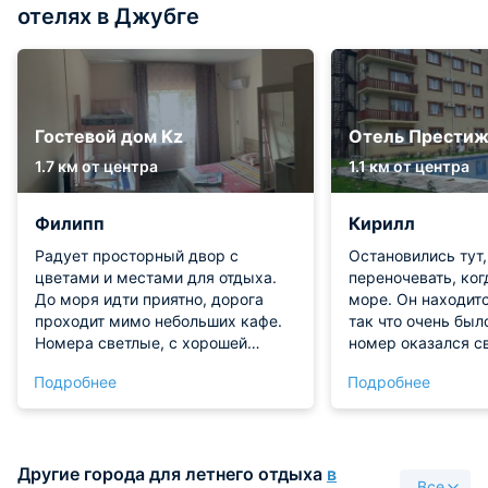
отелях в Джубге
Гостевой дом Kz
Отель Престиж
1.7 км от центра
1.1 км от центра
Филипп
Кирилл
Радует просторный двор с
Остановились тут,
цветами и местами для отдыха.
переночевать, ког
До моря идти приятно, дорога
море. Он находитс
проходит мимо небольших кафе.
так что очень был
Номера светлые, с хорошей
номер оказался с
вентиляцией. Вечером можно
Автомобиль остав
Подробнее
Подробнее
сидеть на террасе и слушать шум
парковке, котора
прибоя. Хозяева приветливы,
во внутреннем дв
охотно подсказывают, куда
порадовала нас чи
сходить. Есть место для
хорошей сантехни
Другие города для летнего отдыха
в
приготовления еды на свежем
завтрака.
Все