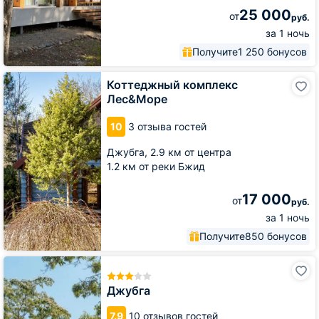
25 000
от
руб.
за 1 ночь
Получите
1 250 бонусов
Коттеджный
Коттеджный комплекс
комплекс
Лес&Море
Лес&Море
10
3 отзыва гостей
Джубга,
2.9 км от центра
1.2 км от реки Бжид
17 000
от
руб.
за 1 ночь
Получите
850 бонусов
Джубга
Джубга
7.9
10 отзывов гостей