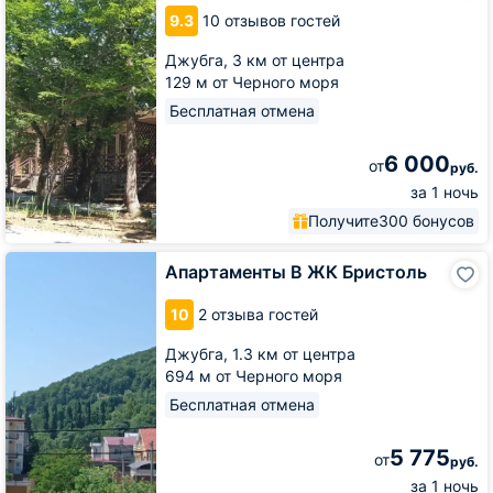
Paradise
9.3
10 отзывов гостей
Джубга,
3 км от центра
129 м от Черного моря
Бесплатная отмена
6 000
от
руб.
за 1 ночь
Получите
300 бонусов
Апартаменты
Апартаменты В ЖК Бристоль
В
ЖК
10
2 отзыва гостей
Бристоль
Джубга,
1.3 км от центра
694 м от Черного моря
Бесплатная отмена
5 775
от
руб.
за 1 ночь