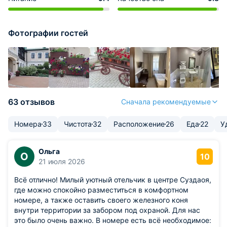
Фотографии гостей
63 отзывов
Сначала рекомендуемые
Номера
33
Чистота
32
Расположение
26
Еда
22
У
Ольга
О
10
21 июля 2026
Всё отлично! Милый уютный отельчик в центре Суздаоя,
где можно спокойно разместиться в комфортном
номере, а также оставить своего железного коня
внутри территории за забором под охраной. Для нас
это было очень важно. В номере есть всё необходимое: