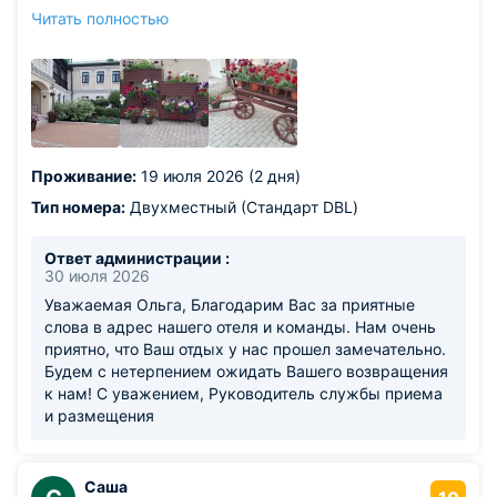
чайник, холодильник, халаты, тапрчки, зубная паста,
Читать полностью
щетки, шампунь и пр. Кондиционер. Уборка номера
ежедневная, хотя для нас это излишне даже. Были в
турпоездке, приходили только принять душ и
переночевать. Окна номера вызодили в тихий двор.
Персонал вежливый. Дворовая территория вся в
цветах и красоте. Освободив номер в 12 ч, еще сходили
пообедали и потом только забрали машину и уехали.
Проживание:
19 июля 2026 (2 дня)
Очень понравился отель. Спасибо!
Из недостатков: хотелось бы, конечно, подешевле
Тип номера:
Двухместный (Стандарт DBL)
Ответ администрации :
30 июля 2026
Уважаемая Ольга, Благодарим Вас за приятные
слова в адрес нашего отеля и команды. Нам очень
приятно, что Ваш отдых у нас прошел замечательно.
Будем с нетерпением ожидать Вашего возвращения
к нам! С уважением, Руководитель службы приема
и размещения
Саша