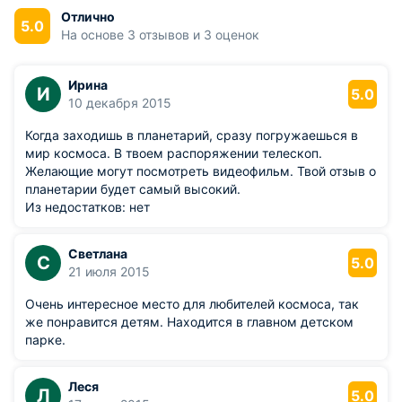
Отлично
5.0
Также в комплекс планетария входит шестиметровая
На основе 3 отзывов и 3 оценок
башня с обсерваторий, оборудованной телескопом. Здесь
посетители могут наблюдать пятна на солнце, лунные
кратеры и моря, а также Марс, Венеру и даже близкие
Ирина
И
5.0
галактики. Телескоп используется публикой, естественно,
10 декабря 2015
только под руководством специалистов.
Когда заходишь в планетарий, сразу погружаешься в
Также планетарий представляет несколько курсов лекций,
мир космоса. В твоем распоряжении телескоп.
посвященных истории пилотируемых полетов, а также
Желающие могут посмотреть видеофильм. Твой отзыв о
современной космической технике, новостям астрономии
планетарии будет самый высокий.
и последним открытиям в этой области.
Из недостатков: нет
Светлана
С
5.0
21 июля 2015
Очень интересное место для любителей космоса, так
же понравится детям. Находится в главном детском
парке.
Леся
Л
5.0