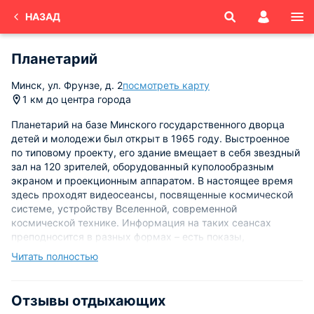
НАЗАД
Планетарий
Минск, ул. Фрунзе, д. 2
посмотреть карту
1 км до центра города
Планетарий на базе Минского государственного дворца
детей и молодежи был открыт в 1965 году. Выстроенное
по типовому проекту, его здание вмещает в себя звездный
зал на 120 зрителей, оборудованный куполообразным
экраном и проекционным аппаратом. В настоящее время
здесь проходят видеосеансы, посвященные космической
системе, устройству Вселенной, современной
космической технике. Информация на таких сеансах
преподносится в разных формах – есть показы,
адресованные младшему школьному возрасту, а также
Читать полностью
серьезные научно-популярные фильмы, интересные более
старшим зрителям. Кинозал располагается под
сферическим экраном, и зритель как-бы находится внутри
Отзывы отдыхающих
действия фильма.