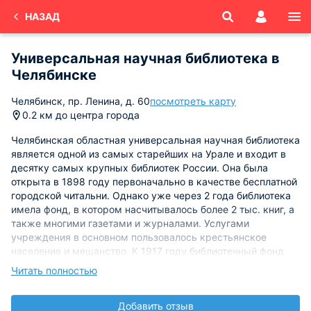
НАЗАД
Универсальная научная библиотека в
Челябинске
Челябинск, пр. Ленина, д. 60
посмотреть карту
0.2 км до центра города
Челябинская областная универсальная научная библиотека
является одной из самых старейших на Урале и входит в
десятку самых крупных библиотек России. Она была
открыта в 1898 году первоначально в качестве бесплатной
городской читальни. Однако уже через 2 года библиотека
имела фонд, в котором насчитывалось более 2 тыс. книг, а
также многими газетами и журналами. Услугами
учреждения в основном пользовалось крестьянское
население и мещанство. К 1917 году библиотечный фонд
насчитывал порядка 10 тысяч томов. В годы революции и
Читать полностью
гражданской войны библиотека прекратила свою работу,
однако уже в 1919 году возобновила свою деятельность. В
Добавить отзыв
1923 году учреждение было преобразовано в центральную