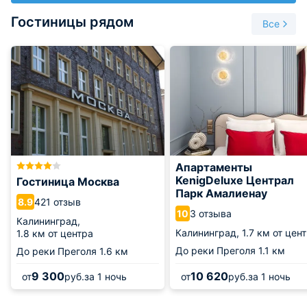
Гостиницы рядом
Все
Апартаменты
KenigDeluxe Централ
Гостиница Москва
Парк Амалиенау
421 отзыв
8.9
3 отзыва
10
Калининград,
Калининград,
1.7 км от цен
1.8 км от центра
До реки Преголя
1.1 км
До реки Преголя
1.6 км
9 300
10 620
от
руб.
за 1 ночь
от
руб.
за 1 ночь