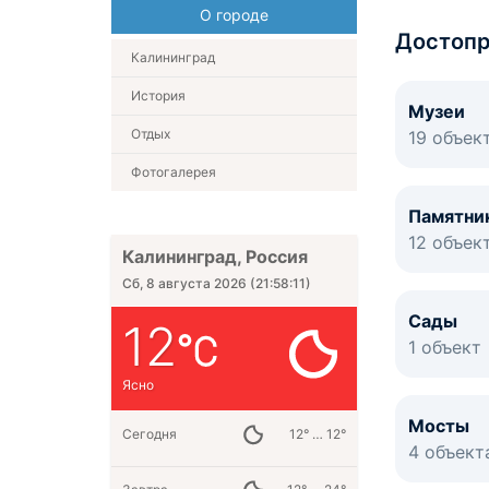
О городе
Достопр
Калининград
История
Музеи
Отдых
19 объек
Фотогалерея
Памятни
12 объек
Калининград, Россия
Сб, 8 августа 2026
(
21:58:12
)
Сады
12
1 объект
Ясно
Мосты
Сегодня
12° … 12°
4 объект