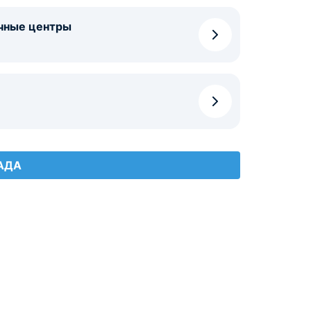
чные центры
АДА