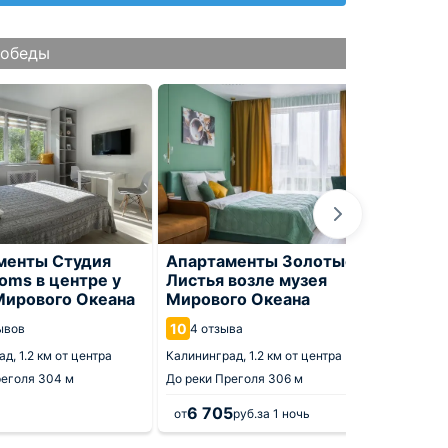
Победы
менты Студия
Апартаменты Золотые
Апарт
oms в центре у
Листья возле музея
Музея
Мирового Океана
Мирового Океана
9.8
18 о
10
ывов
4 отзыва
Калинин
ад,
1.2 км от центра
Калининград,
1.2 км от центра
До Балт
реголя
304 м
До реки Преголя
306 м
6 705
6 7
от
руб.
за 1 ночь
от