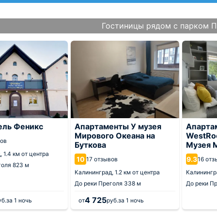
Гостиницы рядом с парком 
ель Феникс
Апартаменты У музея
Апарта
Мирового Океана на
WestRo
вов
Буткова
Музея 
д,
1.4 км от центра
10
9.3
17 отзывов
16 отз
голя
823 м
Калининград,
1.2 км от центра
Калинингр
До реки Преголя
338 м
До реки П
4 725
уб.
за 1 ночь
от
руб.
за 1 ночь