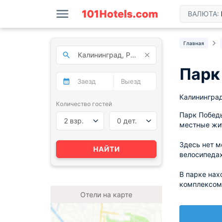
ВАЛЮТА:
Главная
Парк
Калинингра
Количество гостей
Парк Победы
2 взр.
0 дет.
местные жит
Здесь нет м
НАЙТИ
велосипедах
В парке нах
комплексом
Отели на карте