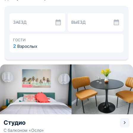
ванной комнате установлена душевая кабина, имеются
полотенца и фен.
Кухня включает в себя необходимую бытовую технику
для самостоятельного приготовления блюд, кухонные
ЗАЕЗД
ВЫЕЗД
принадлежности и посуду.
Поблизости можно посетить парк Победы с
различными памятниками, осмотреть «Аусфальские
ворота» или «Руины Королевского замка». Расстояние
ГОСТИ
до аэропорта Храброво — 20,3 км, до
2
Взрослых
железнодорожного вокзала Калининград-Северный —
1,5 км.
Студио
С балконом «Осло»