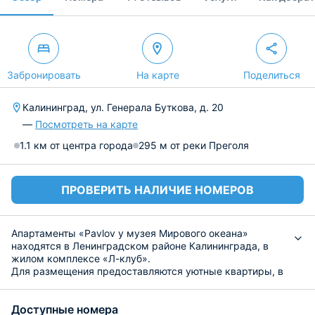
Забронировать
На карте
Поделиться
Калининград, ул. Генерала Буткова, д. 20
—
Посмотреть на карте
1.1 км от центра города
295 м от реки Преголя
ПРОВЕРИТЬ НАЛИЧИЕ НОМЕРОВ
Апартаменты «Pavlov у музея Мирового океана»
находятся в Ленинградском районе Калининграда, в
жилом комплексе «Л-клуб».
Для размещения предоставляются уютные квартиры, в
которых есть все для отличного отдыха: телевизор с
цифровым телевидением, натуральное постельное
Доступные номера
белье из 100% хлопка, утюг и гладильная доска. В своей