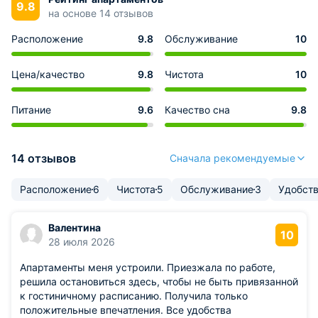
9.8
на основе 14 отзывов
Расположение
9.8
Обслуживание
10
Цена/качество
9.8
Чистота
10
Питание
9.6
Качество сна
9.8
14 отзывов
Сначала рекомендуемые
Расположение
6
Чистота
5
Обслуживание
3
Удобств
Валентина
10
28 июля 2026
Апартаменты меня устроили. Приезжала по работе,
решила остановиться здесь, чтобы не быть привязанной
к гостиничному расписанию. Получила только
положительные впечатления. Все удобства