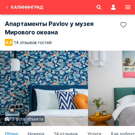
КАЛИНИНГРАД
Апартаменты Pavlov у музея
Мирового океана
14 отзывов гостей
9.8
73 фото объекта
Обзор
Номера
14 отзывов
Услуги
Как добрат