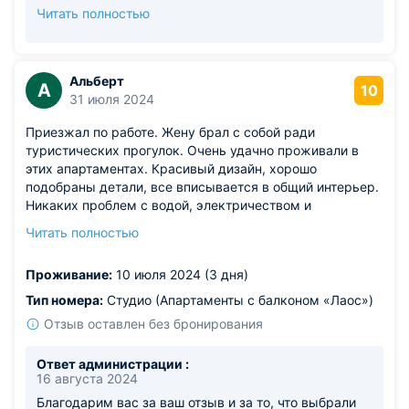
правильном направлении. Рады были сделать ваш
Читать полностью
отдых комфортным и приятным. До новых встреч! С
наилучшими пожеланиями, Апартаменты Pavlov!
Альберт
А
10
31 июля 2024
Приезжал по работе. Жену брал с собой ради
туристических прогулок. Очень удачно проживали в
этих апартаментах. Красивый дизайн, хорошо
подобраны детали, все вписывается в общий интерьер.
Никаких проблем с водой, электричеством и
канализацией. Полностью довольны уборкой и
Читать полностью
комплектацией квартиры! В период нашего проживания
страхового залога не было. Что удивило)
Проживание:
10 июля 2024 (3 дня)
Тип номера:
Студио (Апартаменты с балконом «Лаос»)
Отзыв оставлен без бронирования
Ответ администрации :
16 августа 2024
Благодарим вас за ваш отзыв и за то, что выбрали