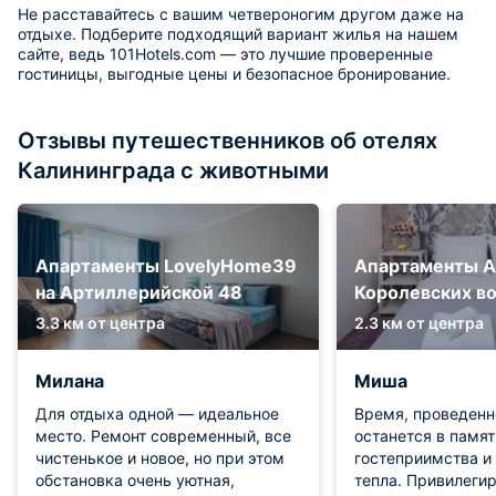
Не расставайтесь с вашим четвероногим другом даже на
отдыхе. Подберите подходящий вариант жилья на нашем
сайте, ведь 101Hotels.com — это лучшие проверенные
гостиницы, выгодные цены и безопасное бронирование.
Отзывы путешественников об отелях
Калининграда с животными
Апартаменты LovelyHome39
Апартаменты А
на Артиллерийской 48
Королевских в
3.3 км от центра
2.3 км от центра
Милана
Миша
Для отдыха одной — идеальное
Время, проведенн
место. Ремонт современный, все
останется в памят
чистенькое и новое, но при этом
гостеприимства и
обстановка очень уютная,
тепла. Привилеги