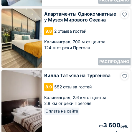
Апартаменты
Апартаменты Однокомнатные
Однокомнатные
у Музея Мирового Океана
у
Музея
9.8
2 отзыва гостей
Мирового
Океана
Калининград,
700 м от центра
124 м от реки Преголя
РАСПРОДАНО
Вилла
Вилла Татьяна на Тургенева
Татьяна
на
8.9
552 отзыва гостей
Тургенева
Калининград,
2.6 км от центра
2.8 км от реки Преголя
Оплата на сайте
3 600
от
руб.