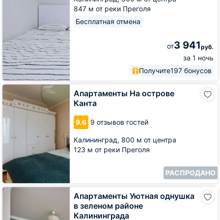
847 м от реки Преголя
Бесплатная отмена
3 941
от
руб.
за 1 ночь
Получите
197 бонусов
Апартаменты
Апартаменты На острове
На
Канта
острове
Канта
9.6
9 отзывов гостей
Калининград,
800 м от центра
123 м от реки Преголя
РАСПРОДАНО
Апартаменты
Апартаменты Уютная однушка
Уютная
в зеленом районе
однушка
Калининграда
в