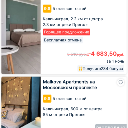
зеленом
9.8
5 отзывов гостей
районе
Калининграда
Калининград,
2.2 км от центра
2.3 км от реки Преголя
Горящее предложение
Бесплатная отмена
4 683,50
5 510
руб.
от
руб.
за 1 ночь
Получите
234 бонуса
Malkova
Malkova Apartments на
Apartments
Московском проспекте
на
Московском
9.8
5 отзывов гостей
проспекте
Калининград,
600 м от центра
85 м от реки Преголя
РАСПРОДАНО