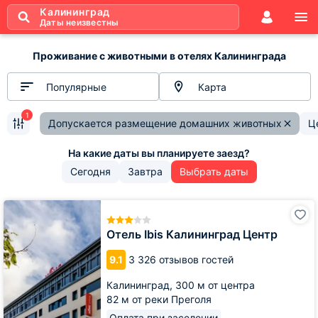
Калининград
Даты неизвестны
Проживание с животными в отелях Калининграда
Популярные
Карта
1
Допускается размещение домашних животных
Ц
Сегодня
Завтра
Выбрать даты
Отель
Ibis
Калининград
Отель Ibis Калининград Центр
Центр
9.1
3 326 отзывов гостей
Калининград,
300 м от центра
82 м от реки Преголя
Оплата при заселении