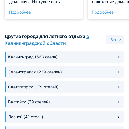
домашняя. На кухне есть
положение дома п
микроволновка, плита и чайник,
избежать городск
Подробнее
Подробнее
все под рукой. Интернет
обеспечив при эт
стабильный и шустрый, весь
доступ к любым р
вечер спокойно смотрела
Закрытая террит
любимый сериал на ноутбуке.
свежестью, а вну
Другие города для летнего отдыха
в
Рекомендую!
апартаментов цар
Все
чистота. Капитал
Калининградской области
выполнен с прим
экологичных реше
Калининград
(663 отеля)
интеллектуальное
делает управлени
элементарным. М
Зеленоградск
(239 отелей)
представляет соб
авторских решени
Светлогорск
(179 отелей)
визуальная привл
неотделима от зд
Экономическая це
Балтийск
(39 отелей)
этой брони не выз
сомнения, это вл
Лесной
(41 отель)
собственное спок