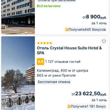
Всё включено
8 900
от
руб.
за 1 ночь
Получите
445 бонусов
Отель
Crystal
House
Отель Crystal House Suite Hotel &
Suite
SPA
Hotel
&
9.6
1 127 отзывов гостей
SPA
Калининград,
600 м от центра
863 м от реки Преголя
Бесплатная отмена
23 622,50
от
руб.
за 1 ночь
Получите
1 181 бонус