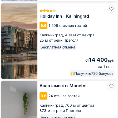
Holiday
Inn
-
Holiday Inn - Kaliningrad
Kaliningrad
9.6
1 209 отзывов гостей
Калининград,
400 м от центра
25 м от реки Преголя
Бесплатная отмена
14 400
от
руб.
за 1 ночь
Получите
720 бонусов
Апартаменты
Апартаменты Monetnii
Monetnii
9.6
24 отзыва гостей
Калининград,
700 м от центра
873 м от реки Преголя
Бесплатная отмена