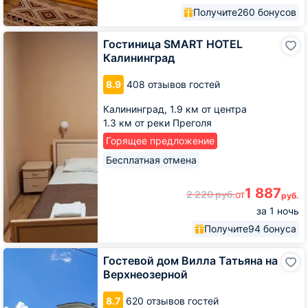
Получите
260 бонусов
Гостиница
Гостиница SMART HOTEL
SMART
Калининград
HOTEL
Калининград
8.9
408 отзывов гостей
Калининград,
1.9 км от центра
1.3 км от реки Преголя
Горящее предложение
Бесплатная отмена
1 887
2 220
руб.
от
руб.
за 1 ночь
Получите
94 бонуса
Гостевой
Гостевой дом Вилла Татьяна на
дом
Верхнеозерной
Вилла
Татьяна
8.7
620 отзывов гостей
на