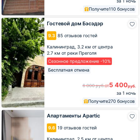
за 1 ночь
Получите
110 бонусов
Гостевой
Гостевой дом Бэсэдэр
дом
Бэсэдэр
9.3
85 отзывов гостей
Калининград,
3.2 км от центра
2.7 км от реки Преголя
Сезонное предложение -10%
Бесплатная отмена
5 400
6 000
руб.
от
руб.
за 1 ночь
Получите
270 бонусов
Апартаменты
Апартаменты Apartic
Apartic
9.6
19 отзывов гостей
Калининград,
2.5 км от центра