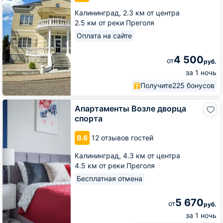
Верхнеозерной
Калининград,
2.3 км от центра
2.5 км от реки Преголя
Оплата на сайте
4 500
от
руб.
за 1 ночь
Получите
225 бонусов
Апартаменты
Апартаменты Возле дворца
Возле
спорта
дворца
спорта
9.6
12 отзывов гостей
Калининград,
4.3 км от центра
4.5 км от реки Преголя
Бесплатная отмена
5 670
от
руб.
за 1 ночь