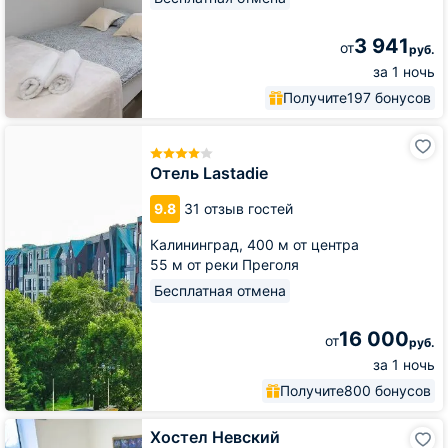
3 941
от
руб.
за 1 ночь
Получите
197 бонусов
Отель
Lastadie
Отель Lastadie
9.8
31 отзыв гостей
Калининград,
400 м от центра
55 м от реки Преголя
Бесплатная отмена
16 000
от
руб.
за 1 ночь
Получите
800 бонусов
Хостел
Хостел Невский
Невский