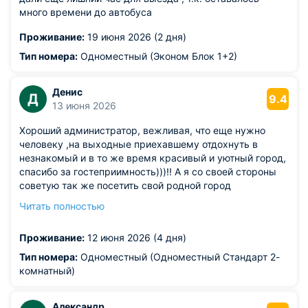
много времени до автобуса
Проживание:
19 июня 2026 (2 дня)
Тип номера:
Одноместный (Эконом Блок 1+2)
Денис
Д
9.4
13 июня 2026
Хороший администратор, вежливая, что еще нужно
человеку ,на выходные приехавшему отдохнуть в
незнакомый и в то же время красивый и уютный город,
спасибо за гостеприимность)))!! А я со своей стороны
советую так же посетить свой родной город
Ленинград(Спб). Там тоже красивый центр города,
Читать полностью
спальные районы не в счет, сам из спальных)))) но нет
нет и сам по центру выезжаю прогуляться... Как в
Проживание:
12 июня 2026 (4 дня)
другом мире сразу оказываешься))) блин, меня
занесло!!!)) извините, мы же про гостиницу пишем!!!
Тип номера:
Одноместный (Одноместный Стандарт 2-
Короче, всё понравилось, доволен и рад, что прилетел
комнатный)
сюда!)
Из недостатков: нет притензий. Всё как в отелях без
Александр