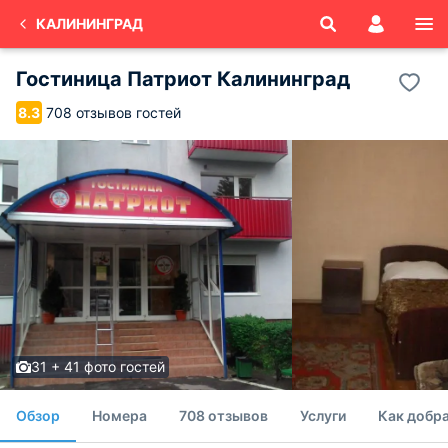
КАЛИНИНГРАД
Гостиница Патриот Калининград
708 отзывов гостей
8.3
31 + 41 фото гостей
Обзор
Номера
708 отзывов
Услуги
Как добр