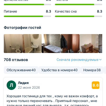
Питание
8.3
Качество сна
8.3
Фотографии гостей
708 отзывов
Сначала рекомендуемые
Обслуживание
40
Удобства в номере
40
Номера
38
Лидия
Л
8.6
22 июня 2026
Хорошая гостиница для тех , кому не важен комфорт, а
нужно только переночевать . Приятный персонал , мне
дали еще лишний час для выезда , т.к. оставалось