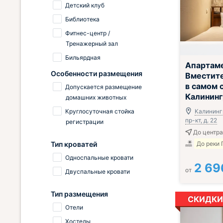
Детский клуб
Библиотека
Фитнес-центр /
Тренажерный зал
Бильярдная
Апартам
Особенности размещения
Вместит
в самом 
Допускается размещение
Калининг
домашних животных
Круглосуточная стойка
Калининг
пр-кт, д. 22
регистрации
До центра 
Тип кроватей
До реки 
Односпальные кровати
2 69
от
Двуспальные кровати
Тип размещения
СКИДКИ
Отели
Хостелы