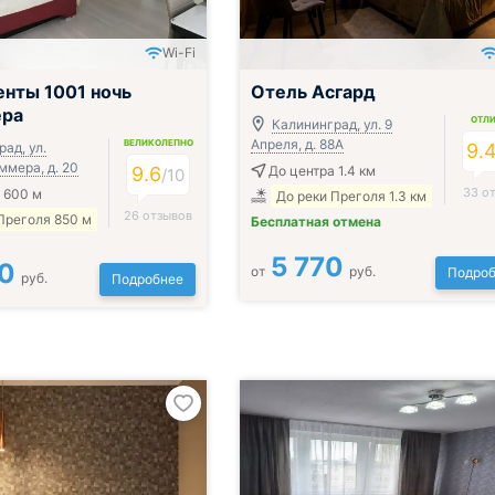
Wi-Fi
нты 1001 ночь
Отель Асгард
ера
ОТЛ
Калининград, ул. 9
Апреля, д. 88А
ВЕЛИКОЛЕПНО
ад, ул.
9.
ммера, д. 20
9.6
До центра 1.4 км
/
10
33 о
 600 м
До реки Преголя 1.3 км
26 отзывов
Преголя 850 м
Бесплатная отмена
5 770
0
от
руб.
Подроб
руб.
Подробнее