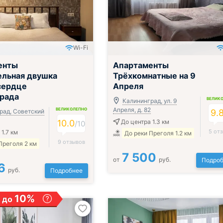
Wi-Fi
енты
Апартаменты
ельная двушка
Трёхкомнатные на 9
сердце
Апреля
рада
ВЕЛИК
Калининград, ул. 9
Апреля, д. 82
ВЕЛИКОЛЕПНО
рад, Советский
9.
10.0
До центра 1.3 км
/
10
5 от
1.7 км
До реки Преголя 1.2 км
9 отзывов
Преголя 2 км
7 500
от
руб.
Подроб
6
руб.
Подробнее
10%
 до