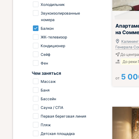
Холодильник
Звукоизолированные
номера
Апартаме
Балкон
на Сомм
ЖК-телевизор
Калинингр
Кондиционер
Генерала Со
Сейф
До центра
До реки 
Фен
Чем заняться
5 00
от
Массаж
Баня
Бассейн
Сауна / СПА
Первая береговая линия
Пляж
Детская площадка