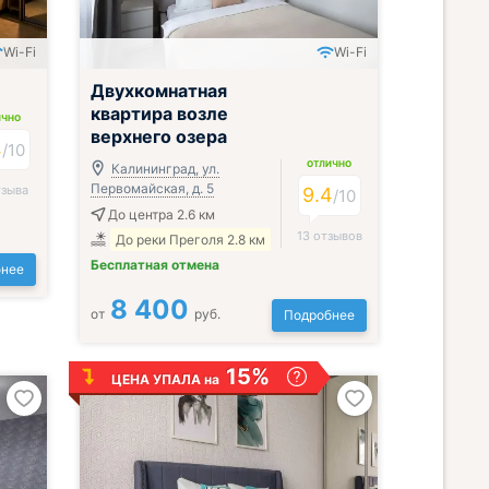
Wi-Fi
Wi-Fi
Двухкомнатная
квартира возле
ИЧНО
верхнего озера
4
/
10
ОТЛИЧНО
Калининград, ул.
Первомайская, д. 5
тзыва
9.4
/
10
До центра 2.6 км
13 отзывов
До реки Преголя 2.8 км
Бесплатная отмена
нее
8 400
от
руб.
Подробнее
15%
ЦЕНА УПАЛА на