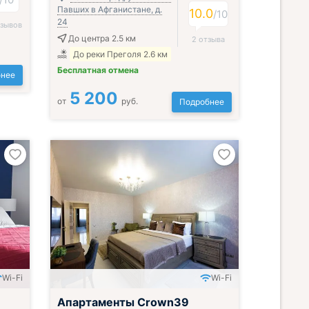
Павших в Афганистане, д.
10.0
/
10
24
тзывов
До центра 2.5 км
2 отзыва
До реки Преголя 2.6 км
Бесплатная отмена
нее
5 200
от
руб.
Подробнее
Wi-Fi
Wi-Fi
Апартаменты Crown39