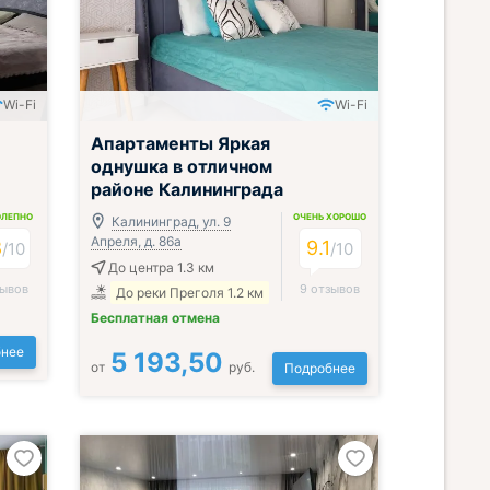
Wi-Fi
Wi-Fi
;
Апартаменты Яркая
однушка в отличном
районе Калининграда
ОЛЕПНО
ОЧЕНЬ ХОРОШО
Калининград, ул. 9
Апреля, д. 86а
8
9.1
/
10
/
10
До центра 1.3 км
зывов
9 отзывов
До реки Преголя 1.2 км
Бесплатная отмена
нее
5 193,50
от
руб.
Подробнее