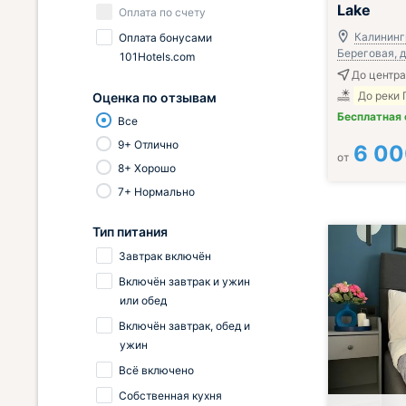
Lake
Оплата по счету
Калинингр
Оплата бонусами
Береговая, д
101Hotels.com
До центра
До реки 
Оценка по отзывам
Бесплатная
Все
9+ Отлично
6 0
от
8+ Хорошо
7+ Нормально
Тип питания
Завтрак включён
Включён завтрак и ужин
или обед
Включён завтрак, обед и
ужин
Всё включено
Собственная кухня