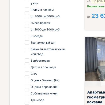
До реки 
ужин
Бесплатная
Рядом с пляжем
23 6
от
3000
до
5000
руб.
от
Лидер продаж
от
2000
до
3000
руб.
3 звезды
Тренажерный зал
Включён завтрак и ужин
или обед
Бар/ресторан
Детская площадка
СПА
Оценка Отлично (9+)
Оценка Хорошо (8+)
Апартам
Собственная кухня
геометри
Трансфер
вокзала