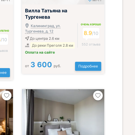
Вилла Татьяна на
Тургенева
ОЧЕНЬ ХОРОШО
Калининград, ул.
Тургенева, д. 12
ОЛЕПНО
8.9
/
10
8
До центра 2.6 км
/
10
552 отзыва
До реки Преголя 2.8 км
зывов
Оплата на сайте
3 600
от
руб.
Подробнее
нее