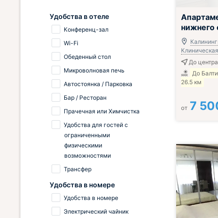
Удобства в отеле
Апартам
нижнего 
Конференц-зал
Калинингр
Wi-Fi
Клиническая,
Обеденный стол
До центра
Микроволновая печь
До Балт
26.5 км
Автостоянка / Парковка
Бар / Ресторан
7 50
от
Прачечная или Химчистка
Удобства для гостей с
ограниченными
физическими
возможностями
Трансфер
Удобства в номере
Удобства в номере
Электрический чайник