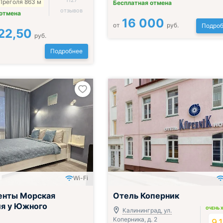
1127
Преголя 863 м
Бесплатная отмена
отзывов
 отмена
16 000
от
руб.
Подроб
22,50
руб.
Подробнее
Wi-Fi
енты Морская
Отель Коперник
я у Южного
ОЧЕНЬ 
Калининград, ул.
Коперника, д. 2
9.1