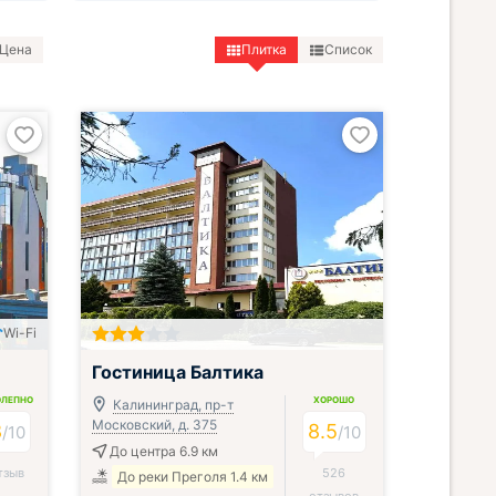
Цена
Плитка
Список
Wi-Fi
Гостиница Балтика
ОЛЕПНО
ХОРОШО
Калининград, пр-т
Московский, д. 375
8
8.5
/
10
/
10
До центра 6.9 км
тзыв
526
До реки Преголя 1.4 км