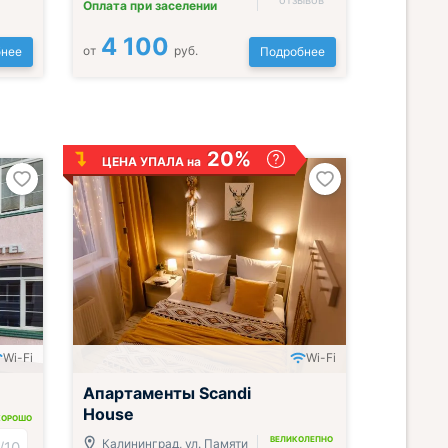
отзывов
Оплата при заселении
4 100
от
руб.
нее
Подробнее
20%
ЦЕНА УПАЛА на
Wi-Fi
Wi-Fi
;
Апартаменты Scandi
House
ХОРОШО
ВЕЛИКОЛЕПНО
Калининград, ул. Памяти
/
10