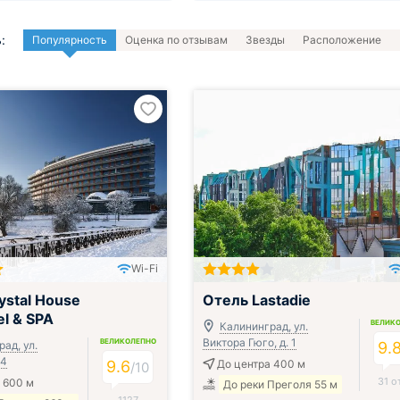
:
Популярность
Оценка по отзывам
Звезды
Расположение
Wi-Fi
ystal House
Отель Lastadie
el & SPA
ВЕЛИК
Калининград, ул.
Виктора Гюго, д. 1
ВЕЛИКОЛЕПНО
ад, ул.
9.
 4
9.6
До центра 400 м
/
10
31 о
 600 м
До реки Преголя 55 м