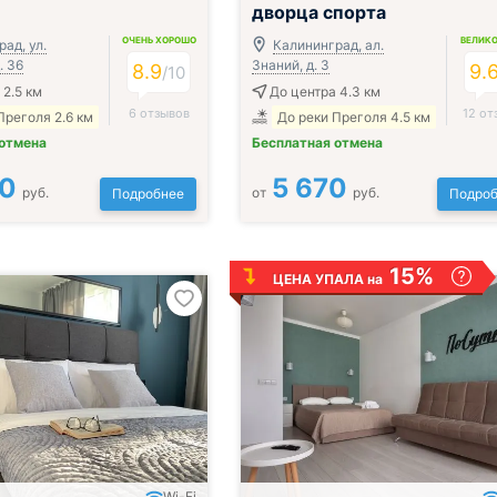
дворца спорта
ОЧЕНЬ ХОРОШО
ВЕЛИК
ад, ул.
Калининград, ал.
. 36
Знаний, д. 3
8.9
9.
/
10
 2.5 км
До центра 4.3 км
6 отзывов
12 от
Преголя 2.6 км
До реки Преголя 4.5 км
 отмена
Бесплатная отмена
00
5 670
руб.
от
руб.
Подробнее
Подроб
15%
ЦЕНА УПАЛА на
Wi-Fi