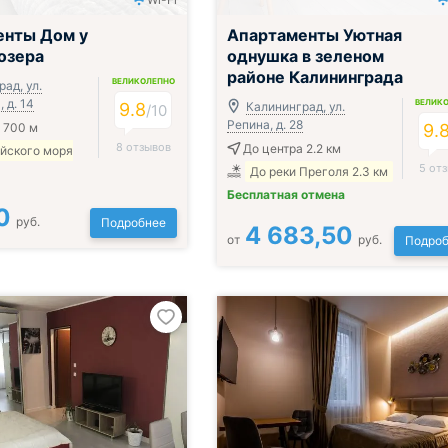
;
енты Дом у
Апартаменты Уютная
озера
однушка в зеленом
районе Калининграда
ВЕЛИКОЛЕПНО
ад, ул.
 д. 14
ВЕЛИК
9.8
Калининград, ул.
/
10
Репина, д. 28
 700 м
9.
8 отзывов
До центра 2.2 км
ийского моря
5 от
До реки Преголя 2.3 км
Бесплатная отмена
0
руб.
Подробнее
4 683,50
от
руб.
Подроб