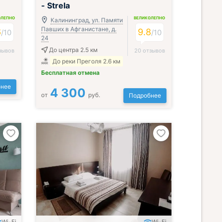
- Strela
ОЛЕПНО
ВЕЛИКОЛЕПНО
Калининград, ул. Памяти
Павших в Афганистане, д.
6
9.8
/
10
/
10
24
До центра 2.5 км
зывов
20 отзывов
До реки Преголя 2.6 км
Бесплатная отмена
нее
4 300
от
руб.
Подробнее
Wi-Fi
Wi-Fi