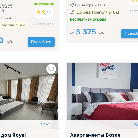
ВЕЛИКОЛЕПНО
ад, ул.
До центра 200 м
 19
212 о
9.8
/
10
До реки Преголя 248 м
1.5 км
Бесплатная отмена
20 отзывов
Преголя 759 м
3 375
от
руб.
Подроб
0
руб.
Подробнее
Wi-Fi
 дом Royal
Апартаменты Возле