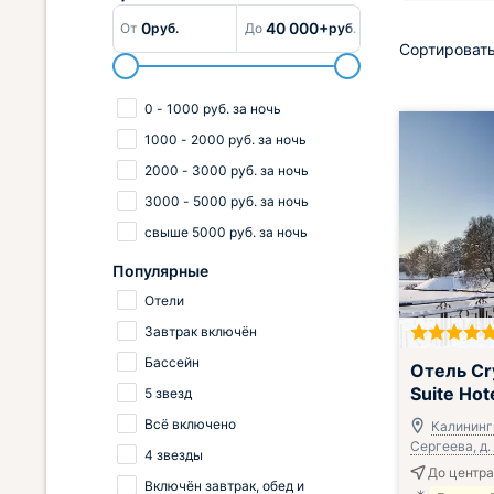
0
40 000+
От
руб.
До
руб.
Сортировать
0
-
1000
руб.
за ночь
1000
-
2000
руб.
за ночь
2000
-
3000
руб.
за ночь
3000
-
5000
руб.
за ночь
свыше
5000
руб.
за ночь
Популярные
Отели
Завтрак включён
Бассейн
Отель Cr
Suite Hot
5 звезд
Всё включено
Калинингр
Сергеева, д.
4 звезды
До центра
Включён завтрак, обед и