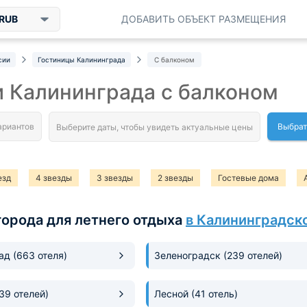
RUB
ДОБАВИТЬ ОБЪЕКТ РАЗМЕЩЕНИЯ
сии
Гостиницы Калининграда
С балконом
 Калининграда с балконом
Выбрат
езд
4 звезды
3 звезды
2 звезды
Гостевые дома
города для летнего отдыха
в Калининградск
рад
(663 отеля)
Зеленоградск
(239 отелей)
(39 отелей)
Лесной
(41 отель)