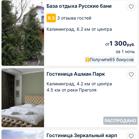
База
База отдыха Русские бани
отдыха
Русские
9.3
3 отзыва гостей
бани
Калининград,
6.2 км от центра
1 300
от
руб.
за 1 ночь
Получите
65 бонусов
Гостиница
Гостиница Ашман Парк
Ашман
Парк
Калининград,
4.2 км от центра
4.5 км от реки Преголя
РАСПРОДАНО
Гостиница
Гостиница Зеркальный карп
Зеркальный