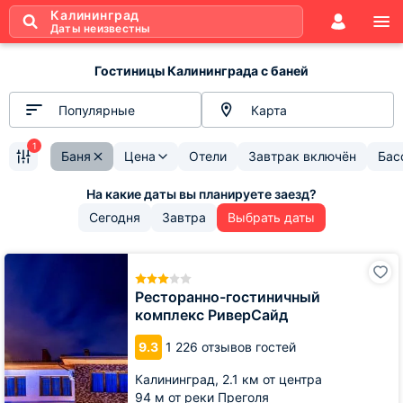
Калининград
Даты неизвестны
Гостиницы Калининграда с баней
Популярные
Карта
1
Баня
Цена
Отели
Завтрак включён
Бас
Сегодня
Завтра
Выбрать даты
Ресторанно-
гостиничный
комплекс
Ресторанно-гостиничный
РиверСайд
комплекс РиверСайд
9.3
1 226 отзывов гостей
Калининград,
2.1 км от центра
94 м от реки Преголя