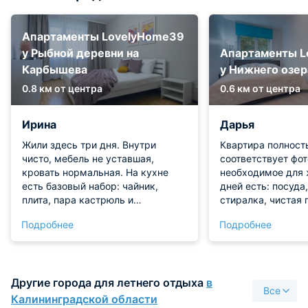
Апартаменты LovelyHome39
у Рыбной деревни на
Апартаменты L
Карбышева
у Нижнего озер
0.8 км от центра
0.6 км от центра
Ирина
Дарья
Жили здесь три дня. Внутри
Квартира полност
чисто, мебель не уставшая,
соответствует фо
кровать нормальная. На кухне
необходимое для 
есть базовый набор: чайник,
дней есть: посуда
плита, пара кастрюль и
стиралка, чистая 
сковорода, так что приготовить
хорошо, посторонн
Подробнее
Подробнее
завтрак не проблема. Заселение
Заселились быстр
прошло вовремя и без суеты.
проблем. Спасибо
Спасибо за нормальный прием!
ценник и порядок!
Другие города для летнего отдыха
в
Все
Калининградской области