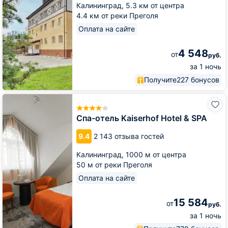
Калининград,
5.3 км от центра
4.4 км от реки Преголя
Оплата на сайте
4 548
от
руб.
за 1 ночь
Получите
227 бонусов
Спа-
отель
Kaiserhof
Спа-отель Kaiserhof Hotel & SPA
Hotel
&
9.4
2 143 отзыва гостей
SPA
Калининград,
1000 м от центра
50 м от реки Преголя
Оплата на сайте
15 584
от
руб.
за 1 ночь