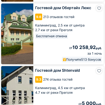
Гостевой
Гостевой дом Обертайх Люкс
дом
Обертайх
9.6
213 отзывов гостей
Люкс
Калининград,
2.5 км от центра
2.7 км от реки Преголя
Бесплатная отмена
10 258,92
от
руб.
за 1 ночь
Получите
513 бонусов
Гостевой
Гостевой дом Shtenvald
дом
Shtenvald
9.3
274 отзыва гостей
Калининград,
4.5 км от центра
4.7 км от реки Преголя
5 000
от
руб.