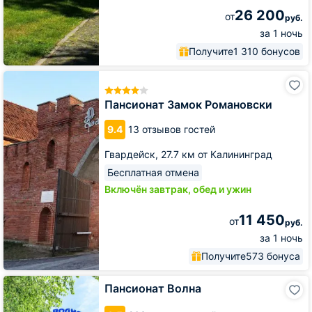
26 200
от
руб.
за 1 ночь
Получите
1 310 бонусов
Пансионат
Замок
Романовски
Пансионат Замок Романовски
9.4
13 отзывов гостей
Гвардейск,
27.7 км от Калининград
Бесплатная отмена
Включён завтрак, обед и ужин
11 450
от
руб.
за 1 ночь
Получите
573 бонуса
Пансионат
Пансионат Волна
Волна