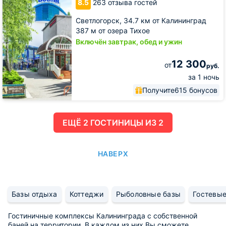
8.5
263 отзыва гостей
Светлогорск,
34.7 км от Калининград
387 м от озера Тихое
Включён завтрак, обед и ужин
12 300
от
руб.
за 1 ночь
Получите
615 бонусов
ЕЩË 2 ГОСТИНИЦЫ ИЗ 2
НАВЕРХ
Базы отдыха
Коттеджи
Рыболовные базы
Гостевы
Гостиничные комплексы Калининграда с собственной
баней на территории. В каждом из них Вы сможете