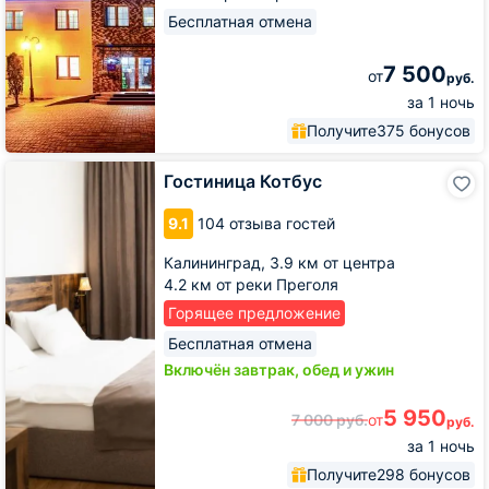
Бесплатная отмена
7 500
от
руб.
за 1 ночь
Получите
375 бонусов
Гостиница
Гостиница Котбус
Котбус
9.1
104 отзыва гостей
Калининград,
3.9 км от центра
4.2 км от реки Преголя
Горящее предложение
Бесплатная отмена
Включён завтрак, обед и ужин
5 950
7 000
руб.
от
руб.
за 1 ночь
Получите
298 бонусов