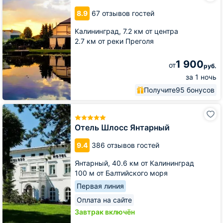
карп
8.9
67 отзывов гостей
Калининград,
7.2 км от центра
2.7 км от реки Преголя
1 900
от
руб.
за 1 ночь
Получите
95 бонусов
Отель
Шлосс
Янтарный
Отель Шлосс Янтарный
9.4
386 отзывов гостей
Янтарный,
40.6 км от Калининград
100 м от Балтийского моря
Первая линия
Оплата на сайте
Завтрак включён