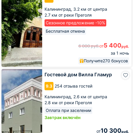
Калининград,
3.2 км от центра
2.7 км от реки Преголя
Сезонное предложение -10%
Бесплатная отмена
5 400
6 000
руб.
от
руб.
за 1 ночь
Получите
270 бонусов
Гостевой
Гостевой дом Вилла Гламур
дом
Вилла
9.3
254 отзыва гостей
Гламур
Калининград,
2.6 км от центра
2.8 км от реки Преголя
Оплата при заселении
Завтрак включён
10 300
от
руб.