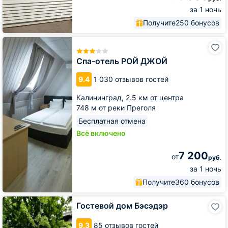
за 1 ночь
Получите
250 бонусов
Спа-
отель
РОЙ
Спа-отель РОЙ ДЖОЙ
ДЖОЙ
9.4
1 030 отзывов гостей
Калининград,
2.5 км от центра
748 м от реки Преголя
Бесплатная отмена
Всё включено
7 200
от
руб.
за 1 ночь
Получите
360 бонусов
Гостевой
Гостевой дом Бэсэдэр
дом
Бэсэдэр
9.3
85 отзывов гостей