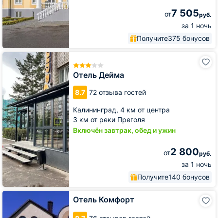
7 505
от
руб.
за 1 ночь
Получите
375 бонусов
Отель
Дейма
Отель Дейма
8.7
72 отзыва гостей
Калининград,
4 км от центра
3 км от реки Преголя
Включён завтрак, обед и ужин
2 800
от
руб.
за 1 ночь
Получите
140 бонусов
Отель
Отель Комфорт
Комфорт