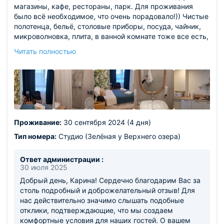
вас снова! С наилучшими пожеланиями,
магазины, кафе, рестораны, парк. Для проживания
Апартаменты Pavlov!
было всё необходимое, что очень порадовало!)) Чистые
полотенца, бельё, столовые приборы, посуда, чайник,
микроволновка, плита, в ванной комнате тоже все есть,
включая фен, ватные диски и палочки:) Есть даже
Читать полностью
сушилка для обуви! Что очень спасает в дождливую
погоду! Есть зонт. В общем пользовании на этаже есть:
утюг, гладильная доска, кофемашина, и др. средства
личной гигиены.
Из недостатков: слышимость конечно большая. Рядом
железная дорога, поезда слышно очень. Но это не
мешало нам засыпать. Так, что если кому-то
Проживание:
30 сентября 2024 (4 дня)
принципиально имейте ввиду!)
Тип номера:
Студио (Зелёная у Верхнего озера)
Ответ администрации :
30 июля 2025
Добрый день, Карина! Сердечно благодарим Вас за
столь подробный и доброжелательный отзыв! Для
нас действительно значимо слышать подобные
отклики, подтверждающие, что мы создаем
комфортные условия для наших гостей. О вашем