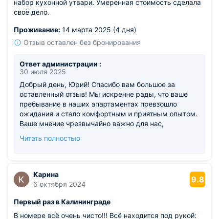
набор кухонной утвари. Умеренная стоимость сделала
своё дело.
Проживание:
14 марта 2025 (4 дня)
Отзыв оставлен без бронирования
Ответ администрации :
30 июля 2025
Добрый день, Юрий! Спасибо вам большое за
оставленный отзыв! Мы искренне рады, что ваше
пребывание в наших апартаментах превзошло
ожидания и стало комфортным и приятным опытом.
Ваше мнение чрезвычайно важно для нас,
поскольку оно помогает нам улучшаться и
Читать полностью
поддерживать высокий уровень сервиса. Нас
радует, что процедуры бронирования и заселения
оказались простыми и понятными, а уютное
пространство и качественное оснащение позволили
Карина
9.8
насладиться пребыванием здесь. Мы будем
6 октября 2024
продолжать стремиться предлагать наилучшие
Первый раз в Калининграде
условия для каждого нашего посетителя, сохраняя
доступные цены и комфортную атмосферу. Ждем
В номере всё очень чисто!!! Всё находится под рукой: