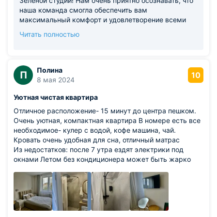
Зеленой студии! Нам очень приятно осознавать, что
наша команда смогла обеспечить вам
максимальный комфорт и удовлетворение всеми
аспектами размещения. Важно видеть, что
Читать полностью
выбранная вами студия оправдала ожидания и
стала местом, где вы чувствовали себя удобно и
свободно, благодаря продуманному интерьеру,
удобной постели, оборудованной кухне и
Полина
П
10
высокоскоростному доступу в Интернет. Такие
8 мая 2024
комментарии вдохновляют нас двигаться вперед и
Уютная чистая квартира
продолжают мотивируют улучшать наши услуги для
каждого следующего посетителя. Всегда будем
Отличное расположение- 15 минут до центра пешком.
рады видеть вас снова в числе наших любимых
Очень уютная, компактная квартира В номере есть все
гостей! С наилучшими пожеланиями, Апартаменты
необходимое- кулер с водой, кофе машина, чай.
Pavlov!
Кровать очень удобная для сна, отличный матрас
Из недостатков: после 7 утра ездят электрики под
окнами Летом без кондиционера может быть жарко