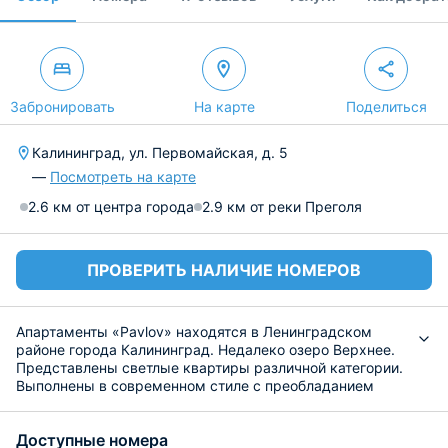
Забронировать
На карте
Поделиться
Калининград, ул. Первомайская, д. 5
—
Посмотреть на карте
2.6 км от центра города
2.9 км от реки Преголя
ПРОВЕРИТЬ НАЛИЧИЕ НОМЕРОВ
Апартаменты «Pavlov» находятся в Ленинградском
районе города Калининград. Недалеко озеро Верхнее.
Представлены светлые квартиры различной категории.
Выполнены в современном стиле с преобладанием
пастельных тонов. Для комфортного
времяпрепровождения гостей установлена удобная
Доступные номера
двуспальная кровать, ванная комната, современное