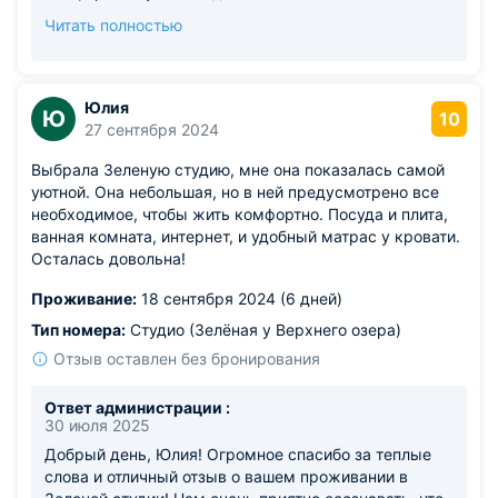
замечании относительно шумности рядом
Читать полностью
расположенной железной дороги, хотим
подчеркнуть, что мы понимаем важность
акустического комфорта для всех наших гостей.
Хотя некоторые особенности местности остаются
Юлия
Ю
10
неизменными, мы делаем все возможное, чтобы
27 сентября 2024
минимизировать любые возможные неудобства и
Выбрала Зеленую студию, мне она показалась самой
предоставляем каждому гостю необходимую
уютной. Она небольшая, но в ней предусмотрено все
поддержку и рекомендации. Желаем вам всего
необходимое, чтобы жить комфортно. Посуда и плита,
самого доброго и надеемся увидеть вас снова
ванная комната, интернет, и удобный матрас у кровати.
среди наших постоянных гостей! С наилучшими
Осталась довольна!
пожеланиями, Апартаменты Pavlov!
Проживание:
18 сентября 2024 (6 дней)
Тип номера:
Студио (Зелёная у Верхнего озера)
Отзыв оставлен без бронирования
Ответ администрации :
30 июля 2025
Добрый день, Юлия! Огромное спасибо за теплые
слова и отличный отзыв о вашем проживании в