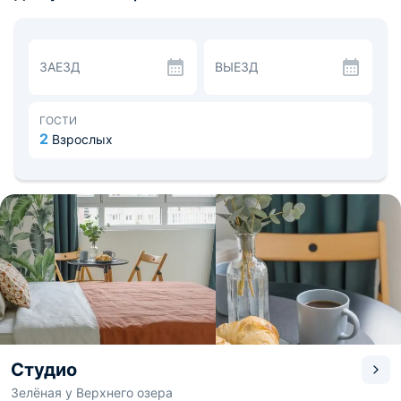
оснащение, подключена беспроводная сеть Wi-fi. Из
окон открывается красивый вид на местность.
На кухне имеются столовые приборы и необходимая
техника. Чуть дальше дома есть пиццерия, ресторан,
ЗАЕЗД
ВЫЕЗД
булочная.
Расстояние до аэропорта составляет - 17,3 км, до
железнодорожного вокзала - 1,6 км.
ГОСТИ
2
Взрослых
Студио
Зелёная у Верхнего озера