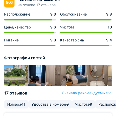
9.6
на основе 17 отзывов
Расположение
9.3
Обслуживание
9.8
Цена/качество
9.6
Чистота
10
Питание
9.8
Качество сна
9.4
Фотографии гостей
17 отзывов
Сначала рекомендуемые
Номера
11
Удобства в номере
9
Чистота
9
Располож