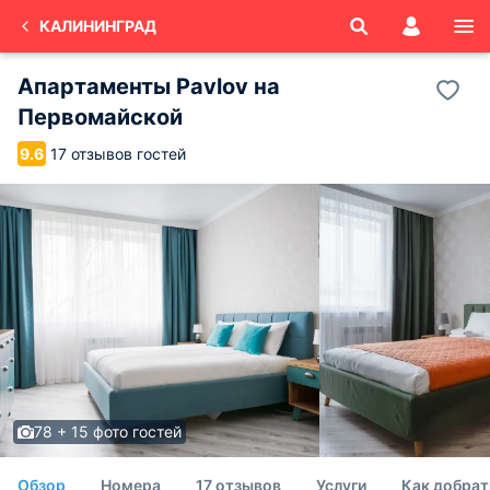
КАЛИНИНГРАД
Апартаменты Pavlov на
Первомайской
17 отзывов гостей
9.6
78 + 15 фото гостей
Обзор
Номера
17 отзывов
Услуги
Как добрат