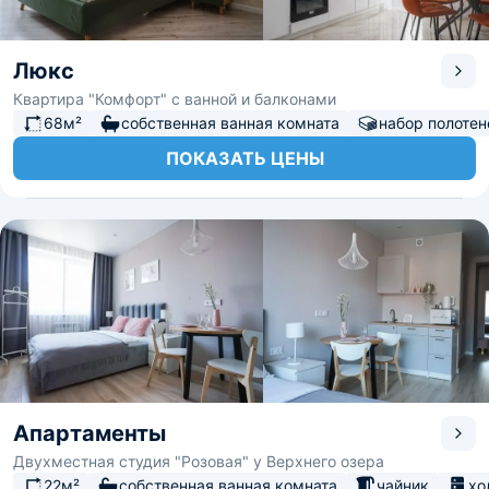
Люкс
Квартира "Комфорт" с ванной и балконами
68м²
собственная ванная комната
набор полотен
ПОКАЗАТЬ ЦЕНЫ
Апартаменты
Двухместная студия "Розовая" у Верхнего озера
22м²
собственная ванная комната
чайник
хо