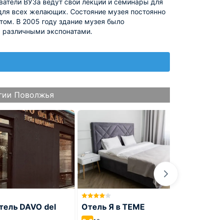
ватели ВУЗа ведут свои лекции и семинары для
 для всех желающих. Состояние музея постоянно
ом. В 2005 году здание музея было
ь различными экспонатами.
гии Поволжья
тель DAVO del
Отель Я в ТЕМЕ
Отель 