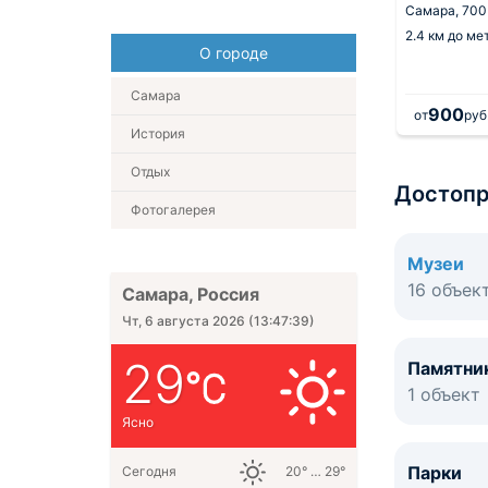
в
9.3
453 отзыва
Самара,
700
 от центра
Самара,
800 м от центра
2.4 км
до ме
О городе
о Алабинская
1.9 км
до метро Алабинская
Самара
8 300
900
.
за 1 ночь
от
руб.
за 1 ночь
от
руб
История
Отдых
Достопр
Фотогалерея
Музеи
16 объек
Самара, Россия
Чт, 6 августа 2026
(
13:47:40
)
29
Памятни
1 объект
Ясно
Парки
Сегодня
20° … 29°