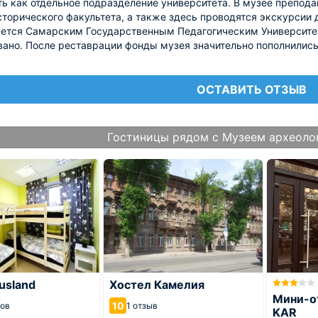
ь как отдельное подразделение университета. В музее препода
сторического факультета, а также здесь проводятся экскурсии
ется Самарским Государственным Педагогическим Университет
ано. После реставрации фонды музея значительно пополнилис
ОСТАВИТЬ ОТЗЫВ
Гостиницы рядом с Музеем археоло
usland
Хостел Камелия
Мини-о
10
вов
1 отзыв
KAR