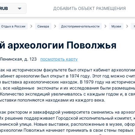
RUB
ДОБАВИТЬ ОБЪЕКТ РАЗМЕЩЕНИЯ
Отдых в России
Самара
Достопримечательности
Музеи
й археологии Поволжья
 Ленинская, д. 123
посмотреть карту
как на историческом факультете был открыт кабинет археологии
абинет археологии был открыт в 1974 году. Этот год можно счи
 выставка археологических находок. В 1979 году на историчес
. все найденные экспонаты и их исследования были размещены
 Количество экспедиций увеличивалось с каждым годом и, в св
ставки пополняются находками из каждого века.
 как ректором и завкафедрой университета сменились на археол
Их решение поддерживает Городской исполнительный комитет, 
енинской улице. Новые выставки, расположенные в музее, офор
археологии Поволжья начинает принимать в свои стены первых 