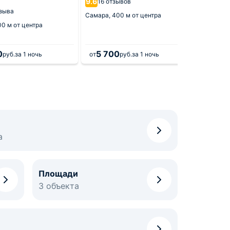
9.6
9.6
16 отзывов
978 
тзыва
Самара,
400 м от центра
Самара,
00 м от центра
0
5 700
17 
руб.
за 1 ночь
от
руб.
за 1 ночь
от
а
Площади
3 объекта