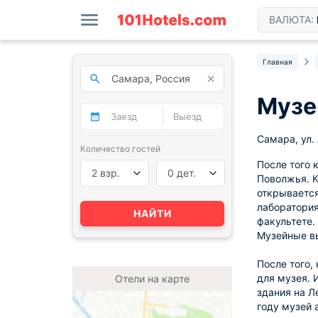
ВАЛЮТА:
Главная
Музе
Самара, ул.
Количество гостей
После того 
2 взр.
0 дет.
Поволжья. К
открывается
лаборатория
НАЙТИ
факультете.
Музейные вы
После того,
для музея. 
Отели на карте
здания на Л
году музей 