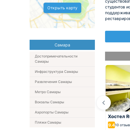
существоват
студентов и
Открыть карту
поддержива
реставриров
Самара
Достопримечательности
Самары
Инфраструктура Самары
Развлечения Самары
Метро Самары
Вокзалы Самары
Аэропорты Самары
нты
Хостел R
вская, 163
Ост Вест Отель
Пляжи Самары
9.4
10 отзы