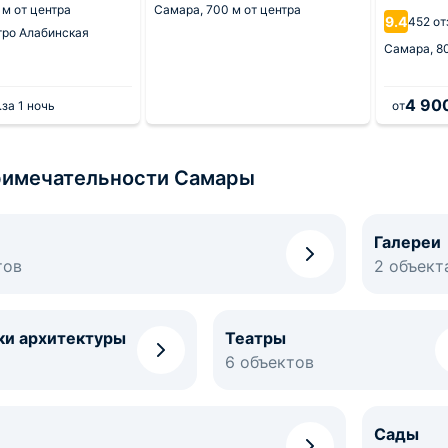
 м от центра
Самара,
700 м от центра
9.4
452 о
тро Алабинская
Самара,
8
4 90
.
за 1 ночь
от
имечательности Самары
Галереи
тов
2 объект
ки архитектуры
Театры
6 объектов
Сады