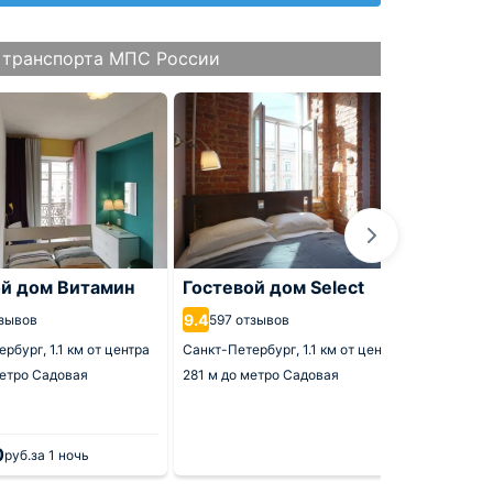
 транспорта МПС России
ой дом Витамин
Гостевой дом Select
Мини-
9.4
9.1
тзывов
597 отзывов
28 о
ербург,
1.1 км от центра
Санкт-Петербург,
1.1 км от центра
Санкт-П
етро Садовая
281 м
до метро Садовая
430 м
до
0
6 0
руб.
за 1 ночь
от