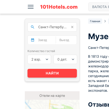
ВАЛЮТА:
Главная
Музе
Санкт-Петер
Количество гостей
В 1813 году
2 взр.
0 дет.
демонстрир
железнодоро
парка, желе
НАЙТИ
сегодняшних
есть макет 
Западной Ев
экспонатов.
Отели на карте
Отзыв