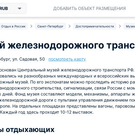
RUB
ДОБАВИТЬ ОБЪЕКТ РАЗМЕЩЕНИЯ
Отдых в России
Санкт-Петербург
Достопримечательности
Музе
й железнодорожного транс
бург, ул. Садовая, 50
посмотреть карту
 основан Центральный музей железнодорожного транспорта РФ. 
овались на разнообразных международных и всероссийских выс
жный музей. По его экспонатам можно проследить историю разв
знодорожного строительства, сигнализации, связи России с мо
 дней. Фонд музея составляют модели, механизмы, аппараты ж
железнодорожной дороги с пультами управления движением пое
ропе. На отдельных площадках представлены вагоны, паровозы,
 Каждый год здесь проходит 10-12 выставок.
ы отдыхающих