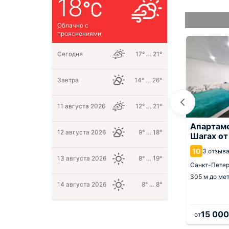
18
Облачно с
прояснениями
Сегодня
17° … 21°
Завтра
14° … 26°
11 августа 2026
12° … 21°
ты Laika
Апартаменты ROOM 7
Апартаме
12 августа 2026
9° … 18°
й сад
Шагах от
8.9
36 отзывов
10
3 отзыв
Санкт-Петербург,
900 м от центра
13 августа 2026
8° … 19°
ург,
1.3 км от центра
Санкт-Петер
277 м
до метро Садовая
 Садовая
305 м
до ме
14 августа 2026
8° … 8°
0
3 700
15 000
руб.
за 1 ночь
от
руб.
за 1 ночь
от