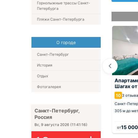
Горнолыжные трассы Санкт-
Петербурга
Пляжи Санкт-Петербурга
О городе
Санкт-Петербург
История
Отдых
узья на Сенной
Апартаме
Шагах от
Отель Гоголь Хауз
Фотогалерея
ывов
10
9.1
3 отзыв
1 374 отзыва
ург,
1.1 км от центра
Санкт-Петер
Санкт-Петербург,
1 км от центра
 Садовая
Санкт-Петербург,
305 м
до ме
238 м
до метро Садовая
Россия
Вс, 9 августа 2026
(
11:41:17
)
5 000
15 000
а 1 ночь
от
руб.
за 1 ночь
от