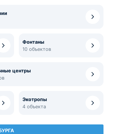
рии
Фонтаны
10 объектов
чные центры
ов
Экотропы
4 объекта
БУРГА