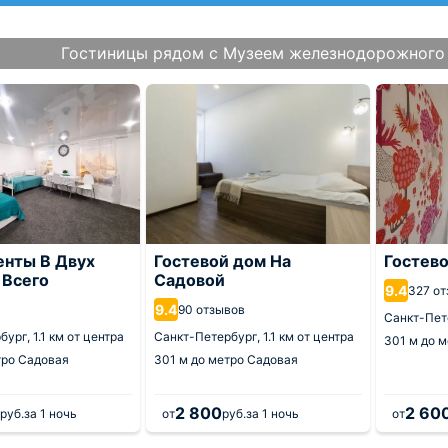
Гостиницы рядом с Музеем железнодорожного
нты В Двух
Гостевой дом На
Гостев
 Всего
Садовой
9.4
327 о
9.4
а
90 отзывов
Санкт-Пет
бург,
1.1 км от центра
Санкт-Петербург,
1.1 км от центра
301 м
до м
тро Садовая
301 м
до метро Садовая
2 800
2 60
руб.
за 1 ночь
от
руб.
за 1 ночь
от