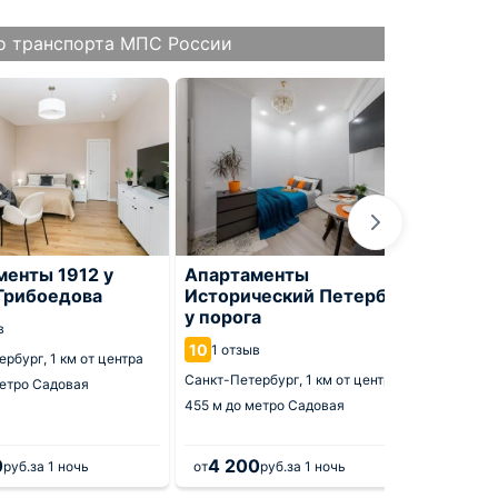
о транспорта МПС России
менты 1912 у
Апартаменты
Апарт
 Грибоедова
Исторический Петербург
просп
у порога
Корса
в
10
10
1 отзыв
1 от
ербург,
1 км от центра
Санкт-Петербург,
1 км от центра
Санкт-П
етро Садовая
455 м
до метро Садовая
455 м
до
0
4 200
13 
руб.
за 1 ночь
от
руб.
за 1 ночь
от