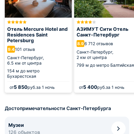
Отель Mercure Hotel and
АЗИМУТ Сити Отель
Residences Saint
Санкт-Петербург
Petersburg
6 712 отзывов
8.9
101 отзыв
9.4
Санкт-Петербург,
2 км от центра
Санкт-Петербург,
6.5 км от центра
799 м
до метро Балтийская
154 м
до метро
Бухарестская
5 850
5 400
от
руб.
за 1 ночь
от
руб.
за 1 ночь
Достопримечательности Санкт-Петербурга
Музеи
126 объектов