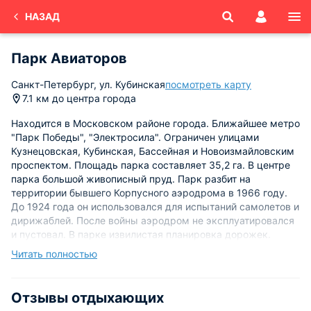
НАЗАД
Парк Авиаторов
Санкт-Петербург, ул. Кубинская
посмотреть карту
7.1 км до центра города
Находится в Московском районе города. Ближайшее метро
"Парк Победы", "Электросила". Ограничен улицами
Кузнецовская, Кубинская, Бассейная и Новоизмайловским
проспектом. Площадь парка составляет 35,2 га. В центре
парка большой живописный пруд. Парк разбит на
территории бывшего Корпусного аэродрома в 1966 году.
До 1924 года он использовался для испытаний самолетов и
дирижаблей. После войны аэродром не эксплуатировался
и пустовал. В парке извилистая планировка дорожек.
Читать полностью
На берегу пруда в 1968 году возведен памятник военным
летчикам. Высокий, 12-метровый постамент в виде
стрелы. На нем установлен истребитель МИГ-19,
Отзывы отдыхающих
устремленный в небо. Это ранее действующий настоящий