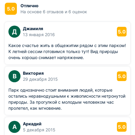
самолет, завершивший свою летную службу. Через пруд
Отлично
5.0
перекинут мост. На его берегах можно увидеть заядлых
На основе 6 отзывов и 6 оценок
рыбаков, скучающих с удочками в руках. Пляжей нет и
купаться здесь нельзя. В парке удобно кататься на
велосипедах, самокатах, роликах.
Джамиля
Д
5.0
13 января 2016
Пешие прогулки по извилистым дорожкам доставляют
удовольствие посетителям парка. Произрастают в
Какое счастье жить в общежитии рядом с этим парком!
основном лиственные породы деревьев. Вдоль
К летней сессии готовимся только тут! Вид природы
Новоизмайловского проспекта тянется еловая аллея.
очень хорошо снимает напряжение.
Виктория
В
5.0
29 декабря 2015
Парк однозначно стоит внимания людей, которые
остались неравнодушными к живописности нетронутой
природы. За прогулкой с молодым человеком час
пролетел, как мгновение.
Аркадий
А
5.0
5 декабря 2015