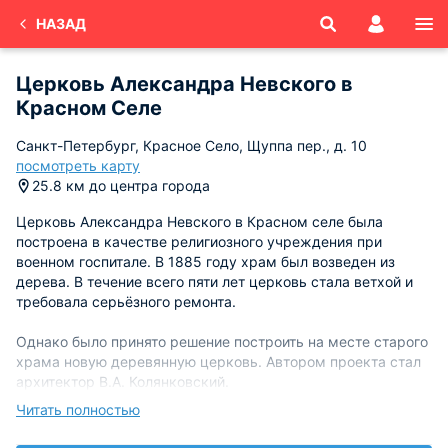
НАЗАД
Церковь Александра Невского в
Красном Селе
Санкт-Петербург, Красное Село, Щуппа пер., д. 10
посмотреть карту
25.8 км до центра города
Церковь Александра Невского в Красном селе была
построена в качестве религиозного учреждения при
военном госпитале. В 1885 году храм был возведен из
дерева. В течение всего пяти лет церковь стала ветхой и
требовала серьёзного ремонта.
Однако было принято решение построить на месте старого
храма новую деревянную церковь. Автором проекта стал
архитектор В.А. Колянковский.
Читать полностью
Возведение нового сооружения длилось всего четыре
месяца и уже в июле 1890 года храм был освещен.