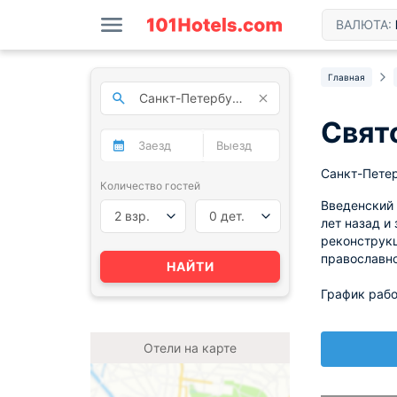
ВАЛЮТА:
Главная
Свят
Санкт-Петер
Количество гостей
Введенский 
2 взр.
0 дет.
лет назад и
реконструкц
православн
НАЙТИ
График рабо
Отели на карте