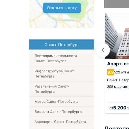
Открыть карту
Санкт-Петербург
Достопримечательности
Санкт-Петербурга
ты ЖК Галант
Апартаменты Happy Day
Апарт-о
Parfenovskay
Инфраструктура Санкт-
8.9
522 отз
Петербурга
10
4 отзыва
ург,
3.4 км от центра
Санкт-Петер
Санкт-Петербург,
3.6 км от центра
Развлечения Санкт-
о Фрунзенская
295 м
до мет
Петербурга
851 м
до метро Фрунзенская
Метро Санкт-Петербурга
5 200
.
за 1 ночь
от
р
Вокзалы Санкт-Петербурга
Аэропорты Санкт-Петербурга
Достопр