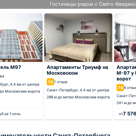
Гостиницы рядом с Свято-Введен
тель М97
Апартаменты Триумф на
Апарта
Московском
М-97 у
ыва
ворот
10
1 отзыв
бург,
4.4 км от центра
7.6
8 отзы
Санкт-Петербург,
4.4 км от центра
ро Московские ворота
Санкт-Пет
288 м
до метро Московские ворота
241 м
до м
7 57
уб.
за 1 ночь
от
имечательности Санкт-Петербурга