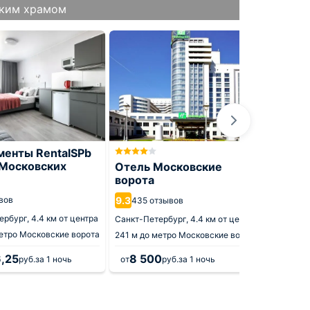
ским храмом
менты RentalSPb
 Московских
Отель Московские
Апарт
ворота
Моско
вов
9.3
8.9
435 отзывов
355 
ербург,
4.4 км от центра
Санкт-Петербург,
4.4 км от центра
Санкт-П
етро Московские ворота
241 м
до метро Московские ворота
289 м
до
6,25
8 500
8 0
руб.
за 1 ночь
от
руб.
за 1 ночь
от