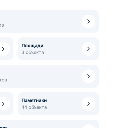
ов
Площади
3 объекта
тов
Памятники
44 объекта
рии