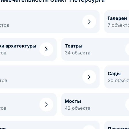
Галереи
ктов
7 объект
ки архитектуры
Театры
тов
34 объекта
Сады
тов
30 объек
Мосты
тов
42 объекта
ри
Планета