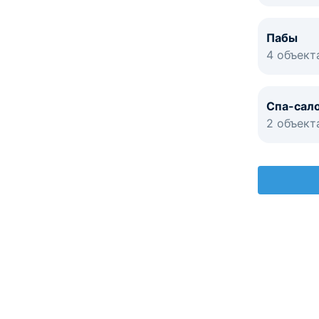
Пабы
4 объект
Спа-сал
2 объект