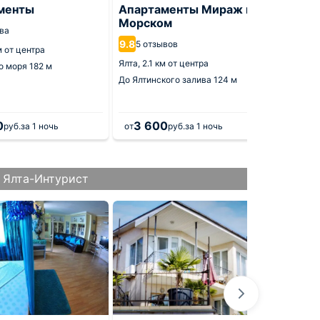
менты
Апартаменты Мираж на
Апарт
Морском
9.6
ва
10 о
9.8
5 отзывов
м от центра
Ялта,
2.1
Ялта,
2.1 км от центра
о моря
182 м
До Черн
До Ялтинского залива
124 м
0
3 600
8 9
руб.
за 1 ночь
от
руб.
за 1 ночь
от
 Ялта-Интурист