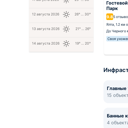
дом Акварель
Гостевой дом Горный
Гостевой
Воздух
Парк
12 августа 2026
26° … 30°
8.9
9.8
120 отзывов
5 отзыв
ентра
Ялта,
1.3 км от центра
Ялта,
1.2 км 
 залива
449 м
13 августа 2026
21° … 26°
До Черного моря
1.4 км
До Черного
Своя ухоже
14 августа 2026
19° … 20°
2 277
.
за 1 ночь
от
руб.
за 1 ночь
Инфраст
Главные
15 объек
Банные 
4 объект