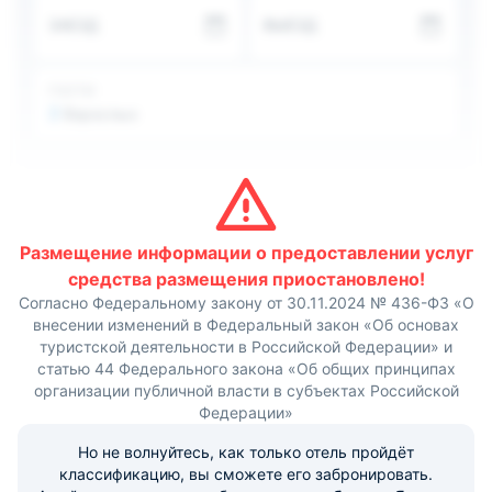
предоставлена возможность пробовать блюда каждый
ЗАЕЗД
ВЫЕЗД
день в разных кафе и ресторанах неподалеку.
Помещение первого этажа успешно используется для
проведения небольших встреч, тренингов и
переговоров.
ГОСТИ
В 300 метрах находится Храм с золотыми куполами и
2
Взрослых
знаменитая гостиница «Ялта-Интурист».
Размещение информации о предоставлении услуг
средства размещения приостановлено!
Согласно Федеральному закону от 30.11.2024 № 436-ФЗ «О
внесении изменений в Федеральный закон «Об основах
туристской деятельности в Российской Федерации» и
статью 44 Федерального закона «Об общих принципах
организации публичной власти в субъектах Российской
Федерации»
Но не волнуйтесь, как только отель пройдёт
классификацию, вы сможете его забронировать.