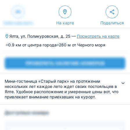
Забронировать
На карте
Поделиться
Ялта, ул. Поликуровская, д. 25 —
Посмотреть на карте
0.9 км от центра города
280 м от Черного моря
ПРОВЕРИТЬ НАЛИЧИЕ НОМЕРОВ
Мини-гостиница «Старый парк» на протяжении
нескольких лет каждое лето ждет своих постояльцев в
Ялте. Удобное расположение и умеренные цены вот, что
привлекает внимание приехавших на курорт.
В отеле 20 номеров, каждый из которых наполнен всем
необходимым на отдыхе. Каждая комната уютная и
Доступные номера
располагает большими кроватями, кондиционером и
индивидуальными ванными.
На территории нет собственного заведении питания, но
это нельзя назвать минусом, так как гостям