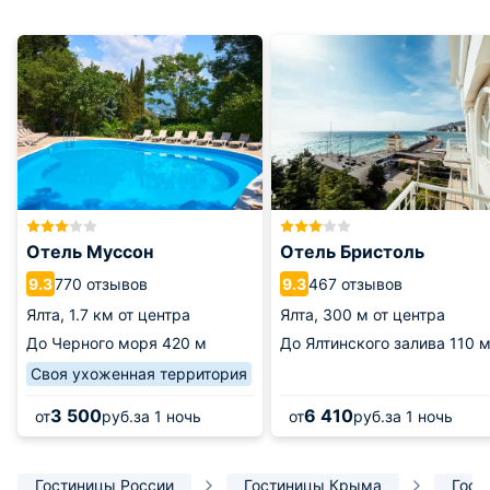
Отель Муссон
Отель Бристоль
770 отзывов
467 отзывов
9.3
9.3
Ялта,
1.7 км от центра
Ялта,
300 м от центра
До Черного моря
420 м
До Ялтинского залива
110 
Своя ухоженная территория
3 500
6 410
от
руб.
за 1 ночь
от
руб.
за 1 ночь
Гостиницы России
Гостиницы Крыма
Гост