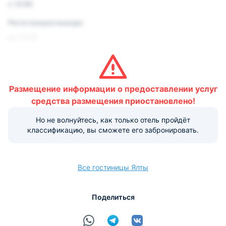
с 12:00
Регистрация выезда:
до 12:00
Условия и правила проживания:
Размещение домашних животных не допускается.
Размещение информации о предоставлении услуг
Варианты оплаты, доступные на ресепшене:
средства размещения приостановлено!
Но не волнуйтесь, как только отель пройдёт
Наличные
Безналичный
Visa
Euro/Mastercard
МИР
классификацию, вы сможете его забронировать.
Все гостиницы Ялты
расчёт
Поделиться