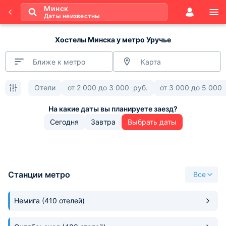
Минск
Даты неизвестны
Хостелы Минска у метро Уручье
Ближе к метро
Карта
Отели
от
2 000
до
3 000
руб.
от
3 000
до
5 000
Сегодня
Завтра
Выбрать даты
Станции метро
Все
Немига
(410 отелей)