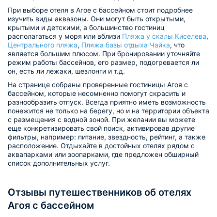
При выборе отеля в Агое с бассейном стоит подробнее
изучить виды аквазоны. Они могут быть открытыми,
крытыми и детскими, а большинство гостиниц
располагаться у моря или вблизи
Пляжа у скалы Киселева
,
Центрального пляжа
,
Пляжа базы отдыха Чайка
, что
является большим плюсом. При бронировании уточняйте
режим работы бассейнов, его размер, подогревается ли
он, есть ли лежаки, шезлонги и т.д.
На странице собраны проверенные гостиницы Агоя с
бассейном, которые несомненно помогут скрасить и
разнообразить отпуск. Всегда приятно иметь возможность
понежится не только на берегу, но и на территории объекта
с размещения с водной зоной. При желании вы можете
еще конкретизировать свой поиск, активировав другие
фильтры, например: питание, звездность, рейтинг, а также
расположение. Отдыхайте в достойных отелях рядом с
аквапарками или зоопарками, где предложен обширный
список дополнительных услуг.
Отзывы путешественников об отелях
Агоя с бассейном