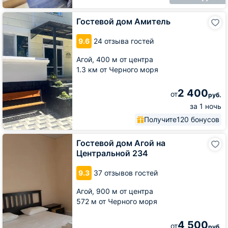
Гостевой
Гостевой дом Амитель
дом
Амитель
9.6
24 отзыва гостей
Агой,
400 м от центра
1.3 км от Черного моря
2 400
от
руб.
за 1 ночь
Получите
120 бонусов
Гостевой
Гостевой дом Агой на
дом
Центральной 234
Агой
на
9.3
37 отзывов гостей
Центральной
234
Агой,
900 м от центра
572 м от Черного моря
4 500
от
руб.