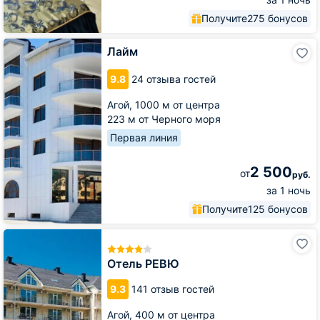
Получите
275 бонусов
Лайм
Лайм
9.8
24 отзыва гостей
Агой,
1000 м от центра
223 м от Черного моря
Первая линия
2 500
от
руб.
за 1 ночь
Получите
125 бонусов
Отель
РЕВЮ
Отель РЕВЮ
9.3
141 отзыв гостей
Агой,
400 м от центра