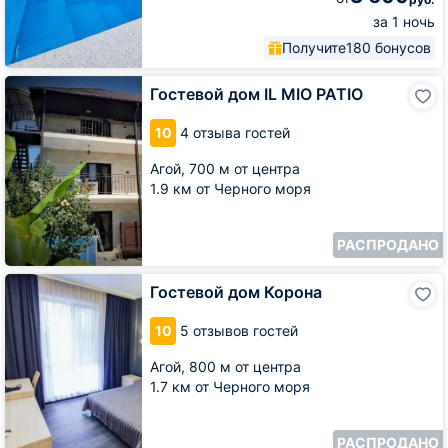
за 1 ночь
Получите
180 бонусов
Гостевой
Гостевой дом IL MIO PATIO
дом
IL
10
4 отзыва гостей
MIO
PATIO
Агой,
700 м от центра
1.9 км от Черного моря
РАСПРОДАНО
Гостевой
Гостевой дом Корона
дом
Корона
10
5 отзывов гостей
Агой,
800 м от центра
1.7 км от Черного моря
РАСПРОДАНО