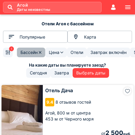
Агой
Даты неизвестны
Отели Агоя с бассейном
Популярные
Карта
1
Бассейн
Цена
Отели
Завтрак включён
Сегодня
Завтра
Выбрать даты
Отель
Отель Дача
Дача
9.4
8 отзывов гостей
Агой,
800 м от центра
453 м от Черного моря
2 500
от
руб.