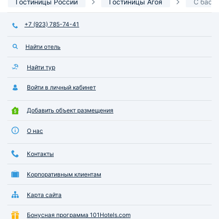
Гостиницы России
Гостиницы Агоя
С басс
+7 (923) 785-74-41
Найти отель
Найти тур
Войти в личный кабинет
Добавить объект размещения
О нас
Контакты
Корпоративным клиентам
Карта сайта
Бонусная программа 101Hotels.com