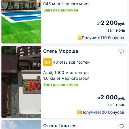
945 м от Черного моря
Завтрак включён
2 200
от
руб.
за 1 ночь
Получите
110 бонусов
Отель
Отель Мороша
Мороша
9.4
40 отзывов гостей
Агой,
1000 м от центра
1.6 км от Черного моря
Завтрак включён
2 000
от
руб.
за 1 ночь
Получите
100 бонусов
Отель
Отель Галатея
Галатея