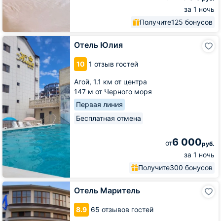
за 1 ночь
Получите
125 бонусов
Отель
Отель Юлия
Юлия
10
1 отзыв гостей
Агой,
1.1 км от центра
147 м от Черного моря
Первая линия
Бесплатная отмена
6 000
от
руб.
за 1 ночь
Получите
300 бонусов
Отель
Отель Маритель
Маритель
8.9
65 отзывов гостей