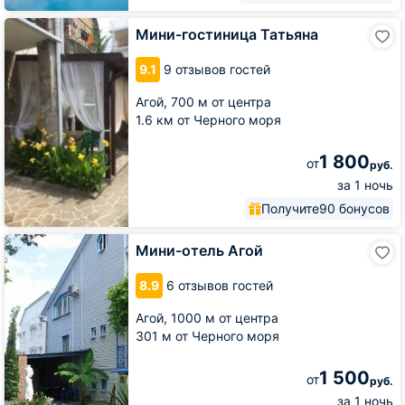
Мини-
Мини-гостиница Татьяна
гостиница
Татьяна
9.1
9 отзывов гостей
Агой,
700 м от центра
1.6 км от Черного моря
1 800
от
руб.
за 1 ночь
Получите
90 бонусов
Мини-
Мини-отель Агой
отель
Агой
8.9
6 отзывов гостей
Агой,
1000 м от центра
301 м от Черного моря
1 500
от
руб.
за 1 ночь