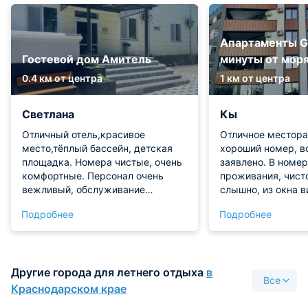
Апартаменты Go
Гостевой дом Амитель
минуты от мор
0.4 км от центра
1 км от центра
Светлана
Кы
Отличный отель,красивое
Отличное местора
место,тёплый бассейн, детская
хороший номер, в
площадка. Номера чистые, очень
заявлено. В номер
комфортные. Персонал очень
проживания, чисто
вежливый, обслуживание
слышно, из окна вид
отличное
в шаговой доступ
Подробнее
Подробнее
столовая, рыноче
Пляж рядом, букв
Всё понравилось,
всегда была на св
Другие города для летнего отдыха
в
по всем возникши
Все
Краснодарском крае