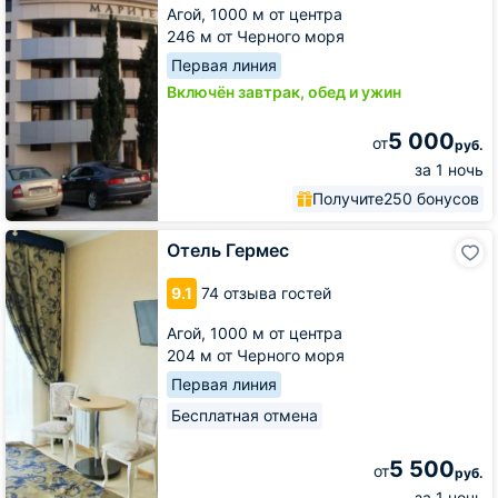
Агой,
1000 м от центра
246 м от Черного моря
Первая линия
Включён завтрак, обед и ужин
5 000
от
руб.
за 1 ночь
Получите
250 бонусов
Отель
Отель Гермес
Гермес
9.1
74 отзыва гостей
Агой,
1000 м от центра
204 м от Черного моря
Первая линия
Бесплатная отмена
5 500
от
руб.
за 1 ночь