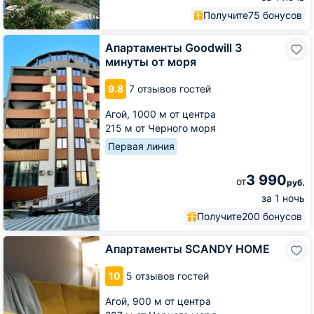
Получите
75 бонусов
Апартаменты
Апартаменты Goodwill 3
Goodwill
минуты от моря
3
минуты
9.8
7 отзывов гостей
от
моря
Агой,
1000 м от центра
215 м от Черного моря
Первая линия
3 990
от
руб.
за 1 ночь
Получите
200 бонусов
Апартаменты
Апартаменты SCANDY HOME
SCANDY
HOME
10
5 отзывов гостей
Агой,
900 м от центра