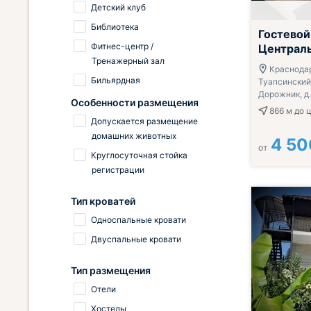
Детский клуб
Библиотека
Гостевой
Фитнес-центр /
Централ
Тренажерный зал
Краснодар
Бильярдная
Туапсинский
Дорожник, д
Особенности размещения
866 м
до 
Допускается размещение
домашних животных
4 50
от
Круглосуточная стойка
регистрации
Тип кроватей
Односпальные кровати
Двуспальные кровати
Тип размещения
Отели
Хостелы