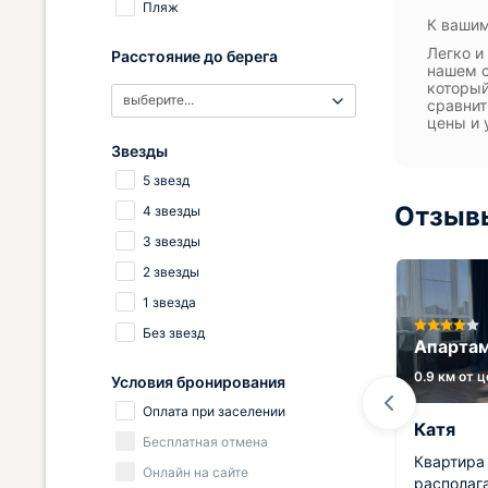
Пляж
К вашим
Легко и
Расстояние до берега
нашем с
который
выберите...
сравнит
цены и 
Звезды
5 звезд
Отзывы
4 звезды
3 звезды
2 звезды
1 звезда
Без звезд
Гостиница Монако
Апартам
0.4 км от центра
0.9 км от 
Условия бронирования
Оплата при заселении
Вячеслав
Катя
Бесплатная отмена
 что
Номер нас приятно удивил своей
Квартира
Онлайн на сайте
ютный
чистотой и лаконичностью. Очень
располага