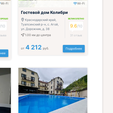
Wi-Fi
Wi-Fi
Гостевой дом Колибри
ХОРОШО
ВЕЛИКОЛЕПНО
Краснодарский край,
Туапсинский р-н, с. Агой,
9.6
/10
/10
ул. Дорожник, д. 38
1.00 км
до центра
тзыва
31 отзыв
4 212
от
руб.
Подробнее
нее