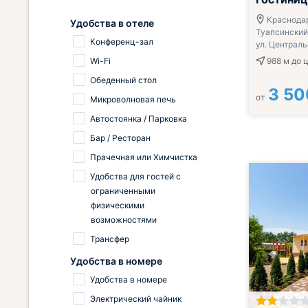
Краснодар
Удобства в отеле
Туапсинский 
Конференц-зал
ул. Централь
Wi-Fi
988 м
до 
Обеденный стол
3 50
от
Микроволновая печь
Автостоянка / Парковка
Бар / Ресторан
Прачечная или Химчистка
Удобства для гостей с
ограниченными
физическими
возможностями
Трансфер
Удобства в номере
Удобства в номере
Электрический чайник