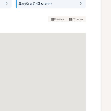
Джубга
(143 отеля)
Плитка
Список