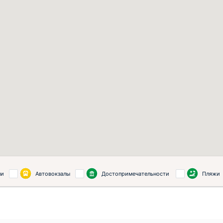
ли
Автовокзалы
Достопримечательности
Пляжи