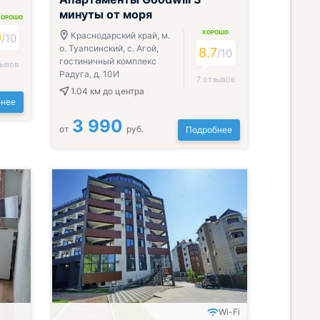
минуты от моря
ХОРОШО
ХОРОШО
9
Краснодарский край, м.
/10
о. Туапсинский, с. Агой,
8.7
/10
гостиничный комплекс
зывов
Радуга, д. 10И
7 отзывов
1.04 км
до центра
нее
3 990
от
руб.
Подробнее
Wi-Fi