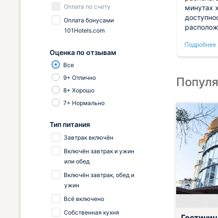
Оплата по счету
о
удобное расположение — не на
минутах 
.
первой линии, зато тишина и
доступно
Оплата бонусами
лагает
свежий воздух. Во дворе можно
располож
101Hotels.com
дают
посидеть с чашкой кофе, утром
нашли бе
Подробнее
Подробнее
особенно приятно. Магазин рядом,
прошло у
Оценка по отзывам
продукты всегда под рукой.
не возник
Все
вязи.
Парковка вместительная, не
удивлены
ьной
приходилось искать место.
9+ Отлично
Популя
то
Отличный вариант для тех, кто не
8+ Хорошо
ышать
любит суету.
7+ Нормально
ет
Тип питания
Завтрак включён
Включён завтрак и ужин
или обед
Включён завтрак, обед и
ужин
Всё включено
Собственная кухня
Гостини