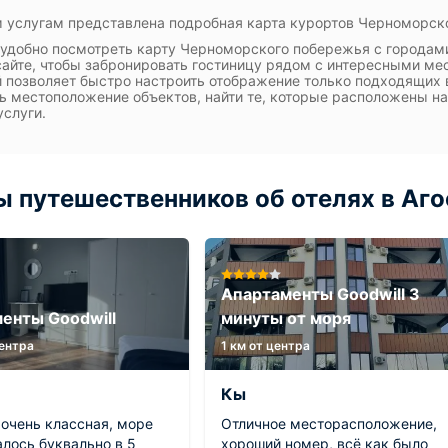
 услугам представлена подробная карта курортов Черноморско
 удобно посмотреть карту Черноморского побережья с городам
айте, чтобы забронировать гостиницу рядом с интересными мес
 позволяет быстро настроить отображение только подходящих в
ь местоположение объектов, найти те, которые расположены на
услуги.
 путешественников об отелях в Агое
Апартаменты Goodwill 3
енты Goodwill
минуты от моря
центра
1 км от центра
Кы
 очень классная, море
Отличное месторасположение,
лось буквально в 5
хороший номер, всё как было