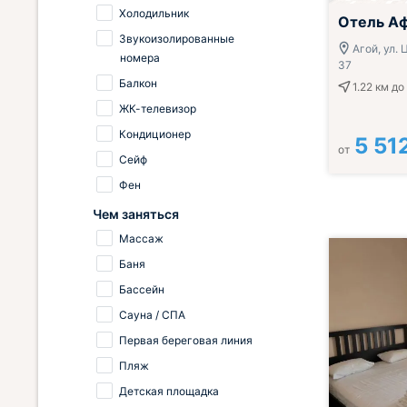
Холодильник
Отель А
Звукоизолированные
Агой, ул. 
номера
37
Балкон
1.22 км
до
ЖК-телевизор
Кондиционер
5 51
от
Сейф
Фен
Чем заняться
Массаж
Баня
Бассейн
Сауна / СПА
Первая береговая линия
Пляж
Детская площадка