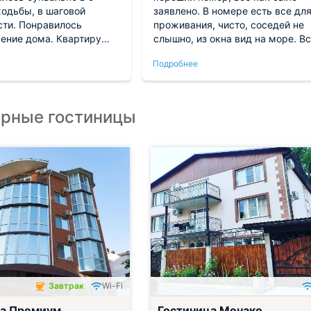
ходьбы, в шаговой
заявлено. В номере есть все дл
сти. Понравилось
проживания, чисто, соседей не
ение дома. Квартиру
слышно, из окна вид на море. Всё
з проблем, заселение
в шаговой доступности, рядом
Подробнее
 нас просто, сложностей
столовая, рыночек, кафешки.
ло. В общем приятно
Пляж рядом, буквально 5 мин.
 и очень довольны.
Всё понравилось, спасибо Юлии
всегда была на связи и помогал
рные гостиницы
по всем возникшим вопросам.
Завтрак
Wi-Fi
ца Премиум
Гостиница Монако