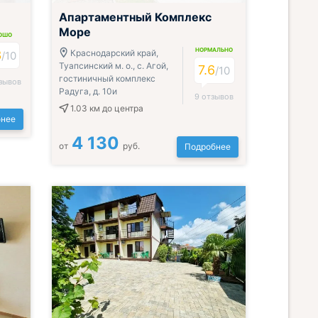
Апартаментный Комплекс
Море
ОШО
НОРМАЛЬНО
3
Краснодарский край,
/10
Туапсинский м. о., с. Агой,
7.6
/10
гостиничный комплекс
зывов
Радуга, д. 10и
9 отзывов
1.03 км
до центра
нее
4 130
от
руб.
Подробнее