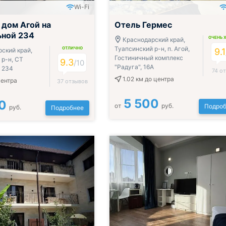
Wi-Fi
 дом Агой на
Отель Гермес
ьной 234
ОЧЕНЬ 
Краснодарский край,
Туапсинский р-н, п. Агой,
ОТЛИЧНО
ский край,
9.1
Гостиничный комплекс
 р-н, СТ
9.3
/10
"Радуга", 16А
. 234
74 о
1.02 км
до центра
центра
37 отзывов
5 500
0
от
руб.
Подроб
руб.
Подробнее