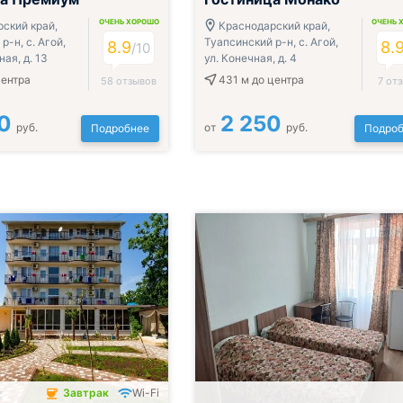
ОЧЕНЬ ХОРОШО
ОЧЕНЬ 
ский край,
Краснодарский край,
р-н, с. Агой,
Туапсинский р-н, с. Агой,
8.9
8.
/10
ная, д. 13
ул. Конечная, д. 4
центра
431 м
до центра
58 отзывов
7 от
0
2 250
руб.
от
руб.
Подробнее
Подроб
Завтрак
Wi-Fi