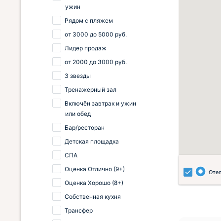
ужин
Рядом с пляжем
от
3000
до
5000
руб.
Лидер продаж
от
2000
до
3000
руб.
3 звезды
Тренажерный зал
Включён завтрак и ужин
или обед
Бар/ресторан
Детская площадка
СПА
Оценка Отлично (9+)
Оте
Оценка Хорошо (8+)
Собственная кухня
Трансфер