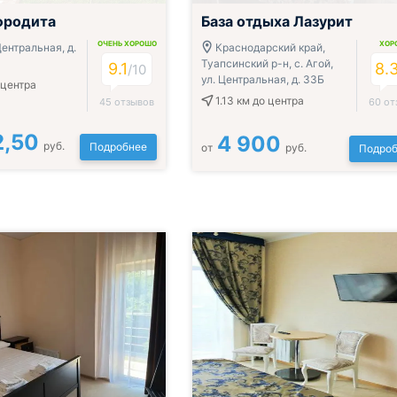
фродита
База отдыха Лазурит
ОЧЕНЬ ХОРОШО
ХОР
Центральная, д.
Краснодарский край,
Туапсинский р-н, с. Агой,
9.1
8.
/10
ул. Центральная, д. 33Б
 центра
1.13 км
до центра
45 отзывов
60 от
2,50
4 900
руб.
Подробнее
от
руб.
Подроб