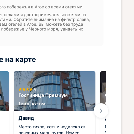
го побережья в Агое со всеми отелями.
и, селами и достопримечательностями на
тами. Обратите внимание на фильтр слева,
ам отелей в Агое. Вы можете без труда
 побережье у Черного моря, увидеть их
 на карте
Гостиница Премиум
Отель Дача
1 км от центра
0.8 км от центр
Давид
Дмитрий
Место тихое, хотя и недалеко от
Приятное мес
основных маршрутов. Номер
Удобно распо