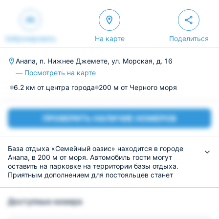
Забронировать
На карте
Поделиться
Анапа, п. Нижнее Джемете, ул. Морская, д. 16
—
Посмотреть на карте
6.2 км от центра города
200 м от Черного моря
ПРОВЕРИТЬ НАЛИЧИЕ НОМЕРОВ
База отдыха «Семейный оазис» находится в городе
Анапа, в 200 м от моря. Автомобиль гости могут
оставить на парковке на территории базы отдыха.
Приятным дополнением для постояльцев станет
бесплатный доступ интернет на всей территории.
Номерной фонд состоит из 14-ти уютных номеров,
Доступные номера
оснащенных удобной мебелью и собственной ванной
комнатой. Дополнительно в номерах есть ЖК-
телевизоры, кондиционеры и холодильники.