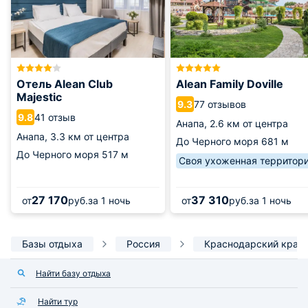
Отель Alean Club
Alean Family Doville
Majestic
77 отзывов
9.3
41 отзыв
9.8
Анапа,
2.6 км от центра
Анапа,
3.3 км от центра
До Черного моря
681 м
До Черного моря
517 м
Своя ухоженная территор
27 170
37 310
от
руб.
за 1 ночь
от
руб.
за 1 ночь
Базы отдыха
Россия
Краснодарский край
Найти базу отдыха
Найти тур