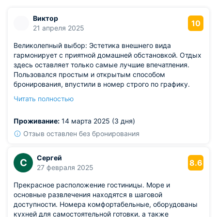
Виктор
10
21 апреля 2025
Великолепный выбор: Эстетика внешнего вида
гармонирует с приятной домашней обстановкой. Отдых
здесь оставляет только самые лучшие впечатления.
Пользовался простым и открытым способом
бронирования, впустили в номер строго по графику.
Особенную благодарность хочу выразить за
Читать полностью
качественное оснащение, ухоженность комнат и
строгий порядок. Оплачиваю ровно столько, сколько
Проживание:
14 марта 2025 (3 дня)
могу позволить.
Отзыв оставлен без бронирования
Сергей
С
8.6
27 февраля 2025
Прекрасное расположение гостиницы. Море и
основные развлечения находятся в шаговой
доступности. Номера комфортабельные, оборудованы
кухней для самостоятельной готовки, а также