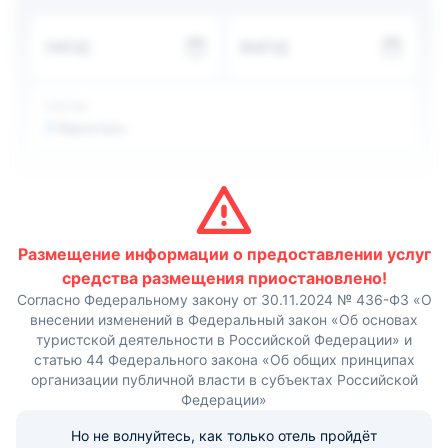
Приготовить еду можно самостоятельно,
воспользовавшись общей кухней с необходимыми для
ЗАЕЗД
ВЫЕЗД
готовки бытовыми приборами. Неподалеку находятся
рестораны и кафе, а также продуктовые магазины.
Через 50 м расположена столовая.
Рядом располагается парк аттракционов «Солнечный
ГОСТИ
остров» - 1 км, аквапарк «Тики Так» - 1,1 км и ресторан
2
Взрослых
«Краб» - 400 м. До железнодорожного вокзала 2,3 км,
до аэропорта 11,5 км.
Размещение информации о предоставлении услуг
средства размещения приостановлено!
Согласно Федеральному закону от 30.11.2024 № 436-ФЗ «О
внесении изменений в Федеральный закон «Об основах
туристской деятельности в Российской Федерации» и
статью 44 Федерального закона «Об общих принципах
организации публичной власти в субъектах Российской
Федерации»
Но не волнуйтесь, как только отель пройдёт