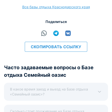
Животные весом до 5кг - 500р/сутки. Животные свыше 5
Все базы отдыха Краснодарского края
кг - 1000р/сутки.
Варианты оплаты, доступные на ресепшене:
Поделиться
Наличные
Безналичный
Visa
Euro/Mastercard
МИР
СКОПИРОВАТЬ ССЫЛКУ
расчёт
Часто задаваемые вопросы о Базе
отдыха Семейный оазис
В какое время заезд и выезд на Базе отдыха
«Семейный оазис»?
Сколько стоит проживание на Базе отдыха