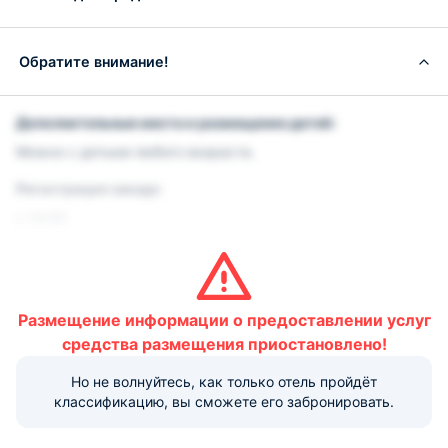
Обратите внимание!
Дополнительные места и размещение детей:
Можно с детьми любого возраста.
Регистрация заезда:
с 14:00
Регистрация выезда:
до 10:00
Размещение информации о предоставлении услуг
Условия и правила проживания:
средства размещения приостановлено!
Допускается размещение домашних животных до 10 кг.
Данная услуга платная.
Но не волнуйтесь, как только отель пройдёт
классификацию, вы сможете его забронировать.
Дополнительные условия:
Проживание животных за дополнительную плату.