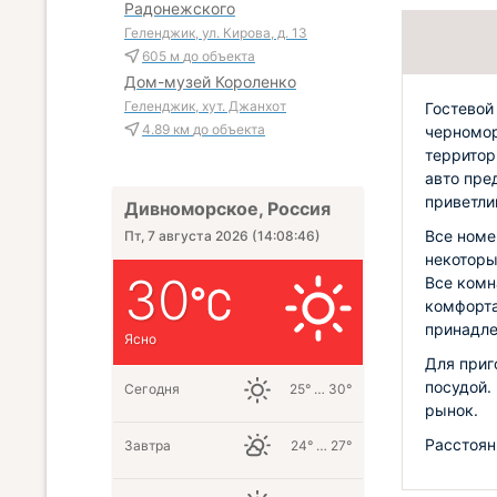
Радонежского
Геленджик, ул. Кирова, д. 13
605 м
до объекта
Дом-музей Короленко
Геленджик, хут. Джанхот
Гостевой
4.89 км
до объекта
черномор
территор
авто пре
приветли
Дивноморское, Россия
Все номе
Пт, 7 августа 2026
(
14:08:47
)
некоторы
30
Все комн
комфорта
принадл
Ясно
Для приг
посудой.
Сегодня
25° … 30°
рынок.
Расстоян
Завтра
24° … 27°