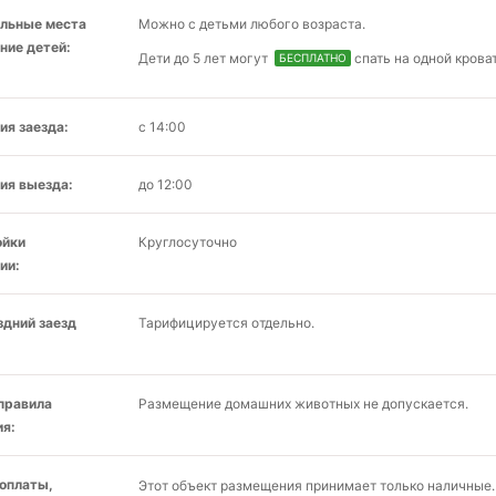
льные места
Можно с детьми любого возраста.
ние детей:
Дети до 5 лет могут
спать на одной крова
БЕСПЛАТНО
ия заезда:
с 14:00
ия выезда:
до 12:00
ойки
Круглосуточно
ии:
здний заезд
Тарифицируется отдельно.
 правила
Размещение домашних животных не допускается.
я:
оплаты,
Этот объект размещения принимает только наличные.