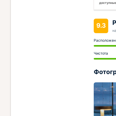
доступные
Р
9.3
н
Расположен
Чистота
Фотогр