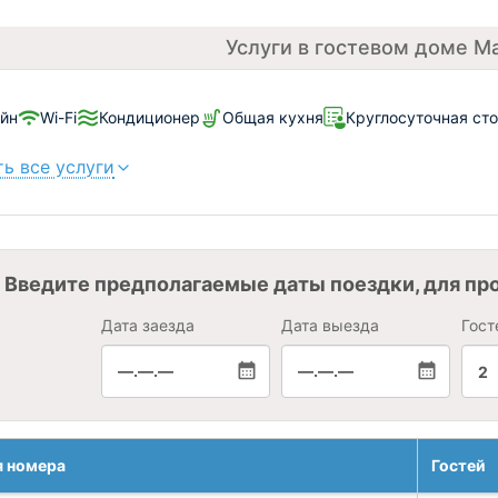
Услуги в гостевом доме М
йн
Wi-Fi
Кондиционер
Общая кухня
Круглосуточная ст
ь все услуги
Введите предполагаемые даты поездки, для пр
Дата заезда
Дата выезда
Гост
—.—.—
—.—.—
2
я номера
Гостей