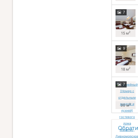
7
2
15 м
9
2
18 м
7
2
30 м
Обрати