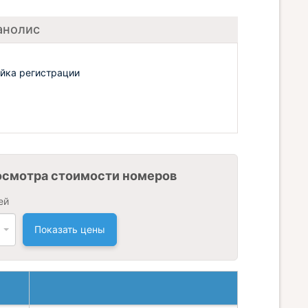
анолис
ойка регистрации
осмотра стоимости номеров
ей
Показать цены