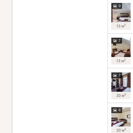
9
2
13 м
7
2
13 м
7
2
20 м
6
2
20 м