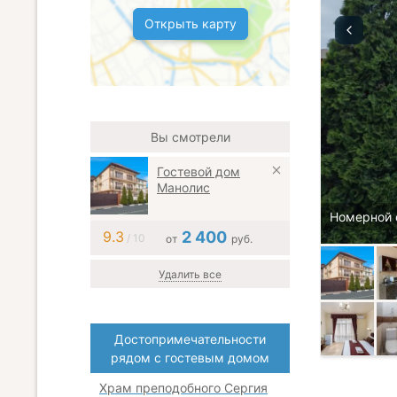
Открыть карту
Вы смотрели
Гостевой дом
Манолис
Номерной 
9.3
2 400
/ 10
от
руб.
Удалить все
Достопримечательности
рядом с гостевым домом
Храм преподобного Сергия