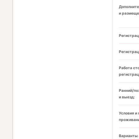
Дополните
и размеще
Регистрац
Регистрац
Работа ст
регистрац
Ранний/по
и выезд:
Условия и
проживани
Варианты 