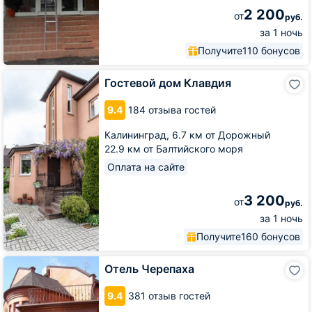
2 200
от
руб.
за 1 ночь
Получите
110 бонусов
Гостевой
Гостевой дом Клавдия
дом
Клавдия
9.4
184 отзыва гостей
Калининград,
6.7 км от Дорожный
22.9 км от Балтийского моря
Оплата на сайте
3 200
от
руб.
за 1 ночь
Получите
160 бонусов
Отель
Отель Черепаха
Черепаха
9.4
381 отзыв гостей