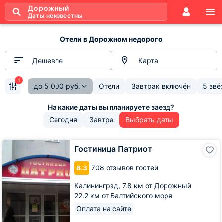
Дорожный
Даты неизвестны
Отели в Дорожном недорого
Дешевле
Карта
1
до
5 000
руб.
Отели
Завтрак включён
5 звё
Сегодня
Завтра
Выбрать даты
Гостиница
Гостиница Патриот
Патриот
8.3
708 отзывов гостей
Калининград,
7.8 км от Дорожный
22.2 км от Балтийского моря
Оплата на сайте