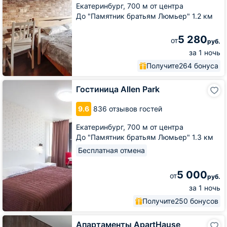
Екатеринбург,
700 м от центра
До "Памятник братьям Люмьер" 1.2 км
5 280
от
руб.
за 1 ночь
Получите
264 бонуса
Гостиница
Гостиница Allen Park
Allen
Park
9.6
836 отзывов гостей
Екатеринбург,
700 м от центра
До "Памятник братьям Люмьер" 1.3 км
Бесплатная отмена
5 000
от
руб.
за 1 ночь
Получите
250 бонусов
Апартаменты
Апартаменты ApartHause