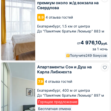
премиум около ж/д вокзала на
премиум
Свердлова
около
ж/
8.9
4 отзыва гостей
д
вокзала
Екатеринбург,
1.5 км от центра
на
Свердлова
До "Памятник братьям Люмьер" 883 м
4 976,10
от
руб.
за 1 ночь
Получите
249 бонусов
Апартаменты
Апартаменты Сон и Душ на
Сон
Карла Либкнехта
и
Душ
7.9
4 отзыва гостей
на
Карла
Екатеринбург,
400 м от центра
Либкнехта
До "Памятник братьям Люмьер" 897 м
Горящее предложение
Бесплатная отмена