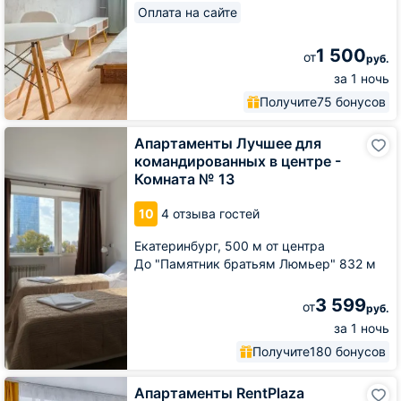
Оплата на сайте
1 500
от
руб.
за 1 ночь
Получите
75 бонусов
Апартаменты
Апартаменты Лучшее для
Лучшее
командированных в центре -
для
Комната № 13
командированных
в
10
4 отзыва гостей
центре
-
Екатеринбург,
500 м от центра
Комната
№
До "Памятник братьям Люмьер" 832 м
13
3 599
от
руб.
за 1 ночь
Получите
180 бонусов
Апартаменты
Апартаменты RentPlaza
RentPlaza