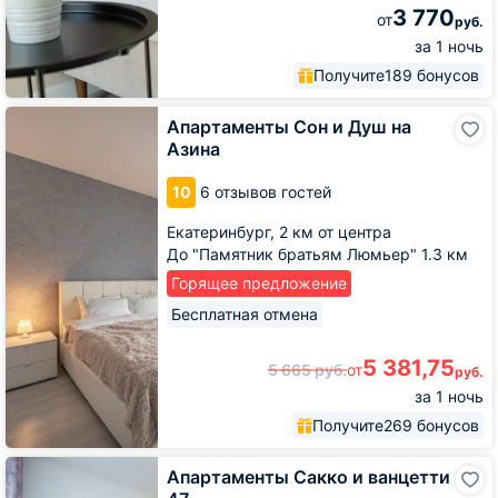
3 770
от
руб.
за 1 ночь
Получите
189 бонусов
Апартаменты
Апартаменты Сон и Душ на
Сон
Азина
и
Душ
10
6 отзывов гостей
на
Азина
Екатеринбург,
2 км от центра
До "Памятник братьям Люмьер" 1.3 км
Горящее предложение
Бесплатная отмена
5 381,75
5 665
руб.
от
руб.
за 1 ночь
Получите
269 бонусов
Апартаменты
Апартаменты Сакко и ванцетти
Сакко