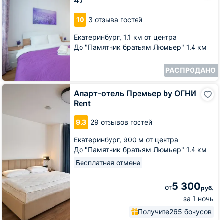
47
и
ванцетти
10
3 отзыва гостей
47
Екатеринбург,
1.1 км от центра
До "Памятник братьям Люмьер" 1.4 км
РАСПРОДАНО
Апарт-
Апарт-отель Премьер by ОГНИ
отель
Rent
Премьер
by
9.3
29 отзывов гостей
ОГНИ
Rent
Екатеринбург,
900 м от центра
До "Памятник братьям Люмьер" 1.4 км
Бесплатная отмена
5 300
от
руб.
за 1 ночь
Получите
265 бонусов