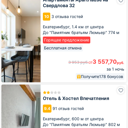
ApartHause
Свердлова 32
на
Свердлова
10
3 отзыва гостей
32
Екатеринбург,
1.4 км от центра
До "Памятник братьям Люмьер" 774 м
Горящее предложение
Бесплатная отмена
3 557,70
3 953
руб.
от
руб.
за 1 ночь
Получите
178 бонусов
Отель
&
Хостел
Отель & Хостел Впечатления
Впечатления
9.4
91 отзыв гостей
Екатеринбург,
600 м от центра
До "Памятник братьям Люмьер" 802 м