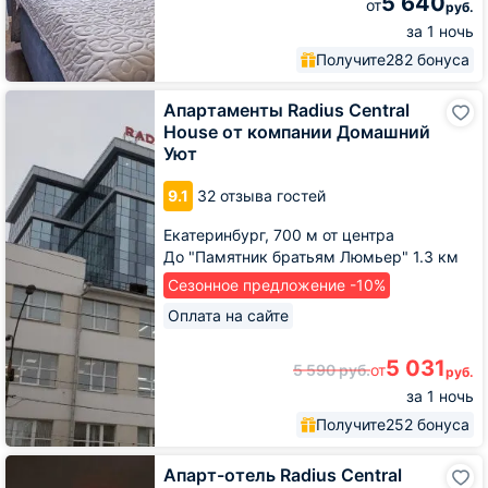
5 640
от
руб.
за 1 ночь
Получите
282 бонуса
Апартаменты
Апартаменты Radius Central
Radius
House от компании Домашний
Central
Уют
House
от
9.1
32 отзыва гостей
компании
Домашний
Екатеринбург,
700 м от центра
Уют
До "Памятник братьям Люмьер" 1.3 км
Сезонное предложение -10%
Оплата на сайте
5 031
5 590
руб.
от
руб.
за 1 ночь
Получите
252 бонуса
Апарт-
Апарт-отель Radius Central
отель