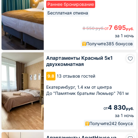
Раннее бронирование
Бесплатная отмена
7 695
8 550
руб.
от
руб.
за 1 ночь
Получите
385 бонусов
Апартаменты
Апартаменты Красный 5к1
Красный
двухкомнатная
5к1
двухкомнатная
9.8
13 отзывов гостей
Екатеринбург,
1.4 км от центра
До "Памятник братьям Люмьер" 761 м
4 830
от
руб.
за 1 ночь
Получите
242 бонуса
Апартаменты
Апартаменты ApartHause на