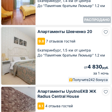
Екатеринбург,
1.4 км от центра
До "Памятник братьям Люмьер" 1.2 км
РАСПРОДАНО
Апартаменты
Апартаменты Шевченко 20
Шевченко
20
9.8
7 отзывов гостей
Екатеринбург,
1.5 км от центра
До "Памятник братьям Люмьер" 1.2 км
4 830
от
руб.
за 1 ночь
Получите
242 бонуса
Апартаменты
Апартаменты UyutnoEKB ЖК
UyutnoEKB
Radius Central House
ЖК
Radius
8.1
4 отзыва гостей
Central
House