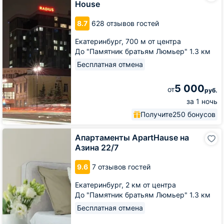
House
Radius
Central
8.7
628 отзывов гостей
House
Екатеринбург,
700 м от центра
До "Памятник братьям Люмьер" 1.3 км
Бесплатная отмена
5 000
от
руб.
за 1 ночь
Получите
250 бонусов
Апартаменты
Апартаменты ApartHause на
ApartHause
Азина 22/7
на
Азина
9.6
7 отзывов гостей
22/7
Екатеринбург,
2 км от центра
До "Памятник братьям Люмьер" 1.3 км
Бесплатная отмена