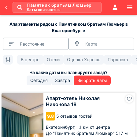
Памятник братьям Люмьер
Даты неизвестны
Апартаменты рядом с Памятником братьям Люмьер в
Екатеринбурге
Расстояние
Карта
В центре
Отели
Оценка Хорошо
Парковка
Сегодня
Завтра
Выбрать даты
Апарт-
Апарт-отель Николая
отель
Никонова 18
Николая
Никонова
9.8
5 отзывов гостей
18
Екатеринбург,
1.1 км от центра
До "Памятник братьям Люмьер" 517 м