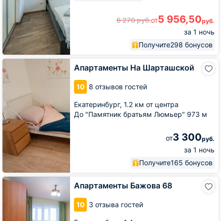
5 956,50
6 270
руб.
от
руб.
за 1 ночь
Получите
298 бонусов
Апартаменты
Апартаменты На Шарташской
На
Шарташской
10
8 отзывов гостей
Екатеринбург,
1.2 км от центра
До "Памятник братьям Люмьер" 973 м
3 300
от
руб.
за 1 ночь
Получите
165 бонусов
Апартаменты
Апартаменты Бажова 68
Бажова
68
10
3 отзыва гостей