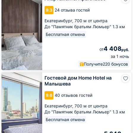
ApartHause
9.3
24 отзыва гостей
Екатеринбург,
700 м от центра
До "Памятник братьям Люмьер" 1.3 км
Бесплатная отмена
4 408
от
руб.
за 1 ночь
Получите
220 бонусов
Гостевой
Гостевой дом Home Hotel на
дом
Малышева
Home
Hotel
9.6
40 отзывов гостей
на
Малышева
Екатеринбург,
700 м от центра
До "Памятник братьям Люмьер" 1.3 км
Бесплатная отмена