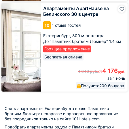
Апартаменты
Апартаменты ApartHause на
ApartHause
Белинского 30 в центре
на
Белинского
10
1 отзыв гостей
30
в
Екатеринбург,
800 м от центра
центре
До "Памятник братьям Люмьер" 1.4 км
Горящее предложение
Бесплатная отмена
4 176
4 640
руб.
от
руб.
за 1 ночь
Получите
209 бонусов
Снять апартаменты Екатеринбурга возле Памятника
братьям Люмьер: недорогое и проверенное проживание
без посредников только на сайте 101Hotels.com.
Подобрать апартаменты рядом с Памятником братьям