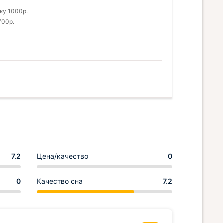
рку 1000р.
700р.
7.2
Цена/качество
0
0
Качество сна
7.2