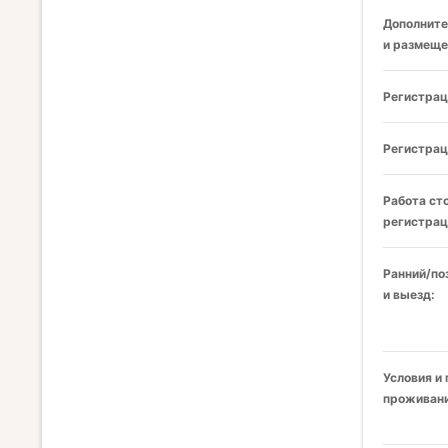
Дополните
и размеще
Регистрац
Регистрац
Работа ст
регистрац
Ранний/по
и выезд:
Условия и
проживани