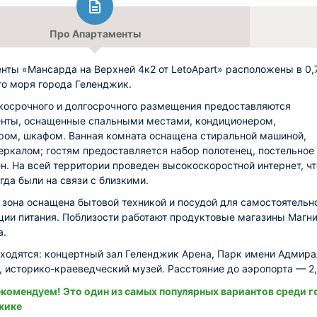
Про Апартаменты
нты «Мансарда на Верхней 4к2 от LetoApart» расположены в 0,
го моря города Геленджик.
косрочного и долгосрочного размещения предоставляются
нты, оснащенные спальными местами, кондиционером,
ром, шкафом. Ванная комната оснащена стиральной машиной,
еркалом; гостям предоставляется набор полотенец, постельное
ен. На всей территории проведен высокоскоростной интернет, ч
егда были на связи с близкими.
 зона оснащена бытовой техникой и посудой для самостоятельн
ции питания. Поблизости работают продуктовые магазины Магни
а.
ходятся: концертный зал Геленджик Арена, Парк имени Адмира
, историко-краеведческий музей. Расстояние до аэропорта — 2,
комендуем! Это один из самых популярных вариантов среди г
жике