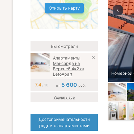
Открыть карту
Вы смотрели
Апартаменты
Мансарда на
Верхней 4к2 от
Номерной 
LetoApart
7.4
5 600
/ 10
от
руб.
Удалить все
Достопримечательности
рядом с апартаментами