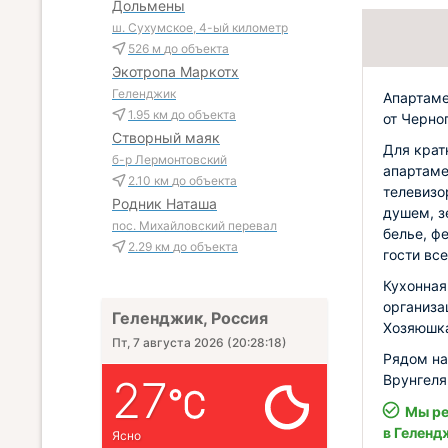
Дольмены
ш. Сухумское, 4-ый километр
526 м
до объекта
Экотропа Маркотх
Геленджик
Апартаме
1.95 км
до объекта
от Черно
Створный маяк
Для крат
б-р Лермонтовский
апартаме
2.10 км
до объекта
телевизо
Родник Наташа
душем, з
пос. Михайловский перевал
белье, ф
2.29 км
до объекта
гости вс
Кухонная
организа
Геленджик, Россия
Хозяюшк
Пт, 7 августа 2026
(
20:28:20
)
Рядом на
Врунгеля
27
Мы ре
в Геленд
Ясно