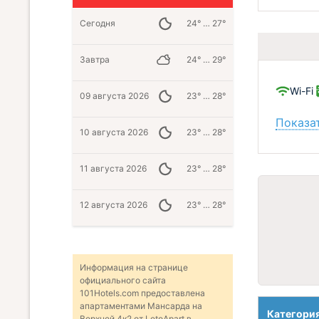
Сегодня
24° … 27°
Завтра
24° … 29°
Wi-Fi
09 августа 2026
23° … 28°
Показат
10 августа 2026
23° … 28°
11 августа 2026
23° … 28°
12 августа 2026
23° … 28°
Информация на странице
официального сайта
101Hotels.com предоставлена
апартаментами Мансарда на
Категори
Верхней 4к2 от LetoApart в