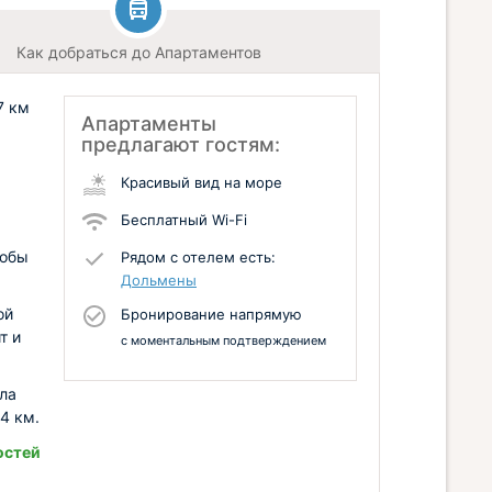
Как добраться до Апартаментов
7 км
Апартаменты
предлагают гостям:
Красивый вид на море
Бесплатный Wi-Fi
тобы
Рядом с отелем есть:
Дольмены
ой
Бронирование напрямую
т и
с моментальным подтверждением
ла
4 км.
остей