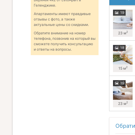
Геленджике.
19
Апартаменты имеют правдивые
отзывы с фото, а также
актуальные цены со скидками.
2
23 м
Обратите внимание на номер
телефона, позвонив на который вы
сможете получить консультацию
18
и ответы на вопросы.
2
15 м
19
2
23 м
Обрати