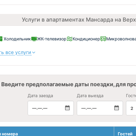
Услуги в апартаментах Мансарда на Верх
Холодильник
ЖК-телевизор
Кондиционер
Микроволнова
ь все услуги
Введите предполагаемые даты поездки, для пр
Дата заезда
Дата выезда
Гост
—.—.—
—.—.—
2
я номера
Гостей