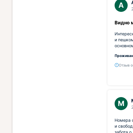
А
Видно 
Интересн
и пешком
основном
Проживан
Отзыв о
М
Номера с
и свобод
забота о