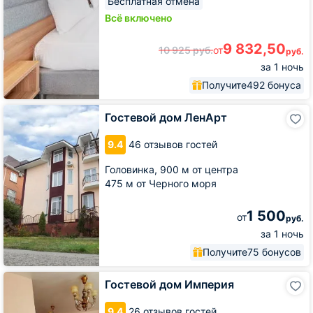
Бесплатная отмена
Всё включено
9 832,50
10 925
руб.
от
руб.
за 1 ночь
Получите
492 бонуса
Гостевой
Гостевой дом ЛенАрт
дом
ЛенАрт
9.4
46 отзывов гостей
Головинка,
900 м от центра
475 м от Черного моря
1 500
от
руб.
за 1 ночь
Получите
75 бонусов
Гостевой
Гостевой дом Империя
дом
Империя
9.4
26 отзывов гостей