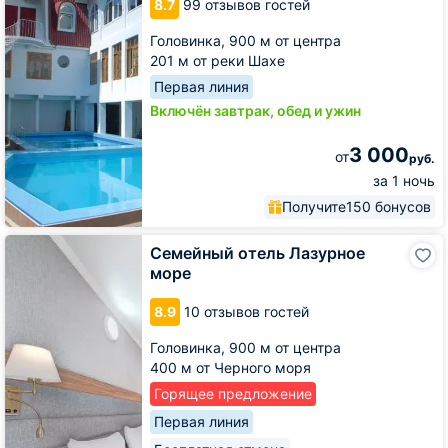
8.7
99 отзывов гостей
Головинка,
900 м от центра
201 м от реки Шахе
Первая линия
Включён завтрак, обед и ужин
3 000
от
руб.
за 1 ночь
Получите
150 бонусов
Семейный
Семейный отель Лазурное
отель
море
Лазурное
море
8.9
10 отзывов гостей
Головинка,
900 м от центра
400 м от Черного моря
Горящее предложение
Первая линия