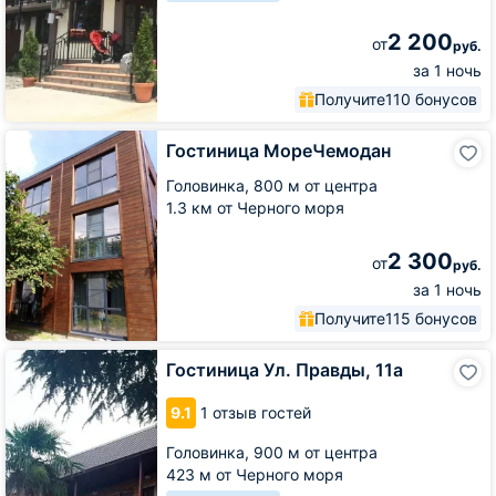
2 200
от
руб.
за 1 ночь
Получите
110 бонусов
Гостиница
Гостиница МореЧемодан
МореЧемодан
Головинка,
800 м от центра
1.3 км от Черного моря
2 300
от
руб.
за 1 ночь
Получите
115 бонусов
Гостиница
Гостиница Ул. Правды, 11а
Ул.
Правды,
9.1
1 отзыв гостей
11а
Головинка,
900 м от центра
423 м от Черного моря