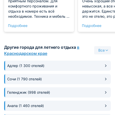
приятным персоналом. Для
Очень хороший от
комфортного проживания и
невысокая, а все 
отдыха в номере есть всё
держится. Единст
необходимое. Техника и мебель в
это не отелю, это 
хорошем состоянии.
морю. Точнее, вве
Подробнее
Подробнее
Обслуживание хорошее. Никаких
Но все остальное
минусов мы не заметили!
похвал. И бассейн
Рекомендуем!
и уборка в номере
очень хорошая. Д
Другие города для летнего отдыха
в
приедем еще в сл
Все
Краснодарском крае
Адлер
(1 300 отелей)
Сочи
(1 790 отелей)
Геленджик
(998 отелей)
Анапа
(1 460 отелей)