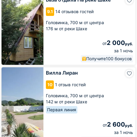
отдыха
На
9.1
14 отзывов гостей
реке
Шахе
Головинка,
700 м от центра
176 м от реки Шахе
2 000
от
руб.
за 1 ночь
Получите
100 бонусов
Вилла
Вилла Лиран
Лиран
10
1 отзыв гостей
Головинка,
700 м от центра
142 м от реки Шахе
Первая линия
2 600
от
руб.
за 1 ночь