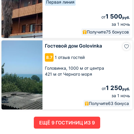
Первая линия
1 500
от
руб.
за 1 ночь
Получите
75 бонусов
Гостевой
Гостевой дом Golovinka
дом
Golovinka
8.7
1 отзыв гостей
Головинка,
1000 м от центра
421 м от Черного моря
1 250
от
руб.
за 1 ночь
Получите
63 бонуса
ЕЩË 9 ГОСТИНИЦ ИЗ 9