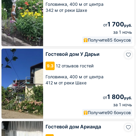
Головинка,
400 м от центра
342 м от реки Шахе
1 700
от
руб.
за 1 ночь
Получите
85 бонусов
Гостевой
Гостевой дом У Дарьи
дом
У
9.3
12 отзывов гостей
Дарьи
Головинка,
400 м от центра
412 м от реки Шахе
1 800
от
руб.
за 1 ночь
Получите
90 бонусов
Гостевой
Гостевой дом Арианда
дом
Арианда