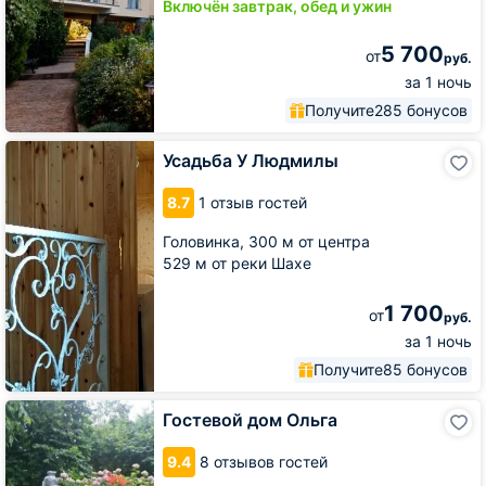
Включён завтрак, обед и ужин
5 700
от
руб.
за 1 ночь
Получите
285 бонусов
Усадьба
Усадьба У Людмилы
У
Людмилы
8.7
1 отзыв гостей
Головинка,
300 м от центра
529 м от реки Шахе
1 700
от
руб.
за 1 ночь
Получите
85 бонусов
Гостевой
Гостевой дом Ольга
дом
Ольга
9.4
8 отзывов гостей