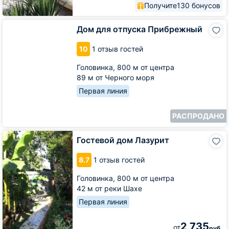
Получите
130 бонусов
Дом
Дом для отпуска Прибрежный
для
отпуска
10
1 отзыв гостей
Прибрежный
Головинка,
800 м от центра
89 м от Черного моря
Первая линия
РАСПРОДАНО
Гостевой
Гостевой дом Лазурит
дом
Лазурит
8.7
1 отзыв гостей
Головинка,
800 м от центра
42 м от реки Шахе
Первая линия
2 735
от
руб.