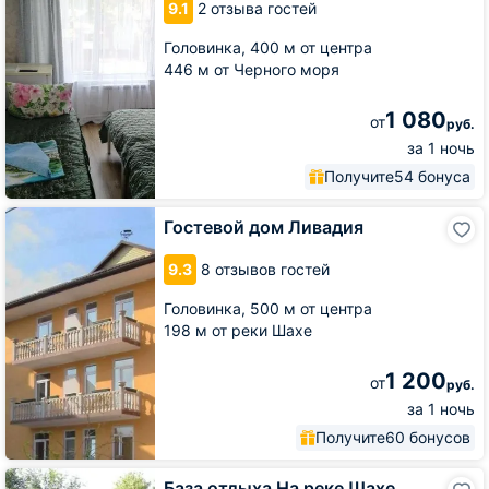
9.1
2 отзыва гостей
Головинка,
400 м от центра
446 м от Черного моря
1 080
от
руб.
за 1 ночь
Получите
54 бонуса
Гостевой
Гостевой дом Ливадия
дом
Ливадия
9.3
8 отзывов гостей
Головинка,
500 м от центра
198 м от реки Шахе
1 200
от
руб.
за 1 ночь
Получите
60 бонусов
База
База отдыха На реке Шахе