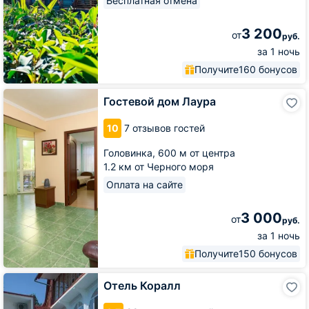
Бесплатная отмена
3 200
от
руб.
за 1 ночь
Получите
160 бонусов
Гостевой
Гостевой дом Лаура
дом
Лаура
10
7 отзывов гостей
Головинка,
600 м от центра
1.2 км от Черного моря
Оплата на сайте
3 000
от
руб.
за 1 ночь
Получите
150 бонусов
Отель
Отель Коралл
Коралл