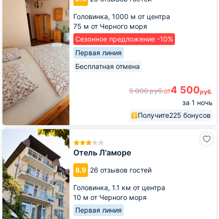
Головинка,
1000 м от центра
75 м от Черного моря
Сезонное предложение -10%
Первая линия
Бесплатная отмена
4 500
5 000
руб.
от
руб.
за 1 ночь
Получите
225 бонусов
Отель
Л'аморе
Отель Л'аморе
8.9
26 отзывов гостей
Головинка,
1.1 км от центра
10 м от Черного моря
Первая линия