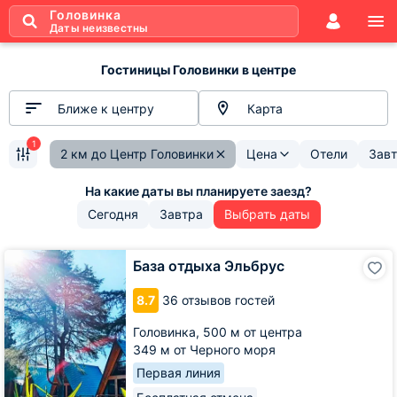
Головинка
Даты неизвестны
Гостиницы Головинки в центре
Ближе к центру
Карта
1
2 км до Центр Головинки
Цена
Отели
Завт
Сегодня
Завтра
Выбрать даты
База
База отдыха Эльбрус
отдыха
Эльбрус
8.7
36 отзывов гостей
Головинка,
500 м от центра
349 м от Черного моря
Первая линия