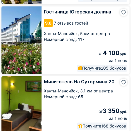
Гостиница
Гостиница Югорская долина
Югорская
долина
9.8
7 отзывов гостей
Ханты-Мансийск,
5 км от центра
Номерной фонд: 117
4 100
от
руб.
за 1 ночь
Получите
205 бонусов
Мини-
Мини-отель На Сутормина 20
отель
На
Ханты-Мансийск,
3.1 км от центра
Сутормина
Номерной фонд: 65
20
3 350
от
руб.
за 1 ночь
Получите
168 бонусов