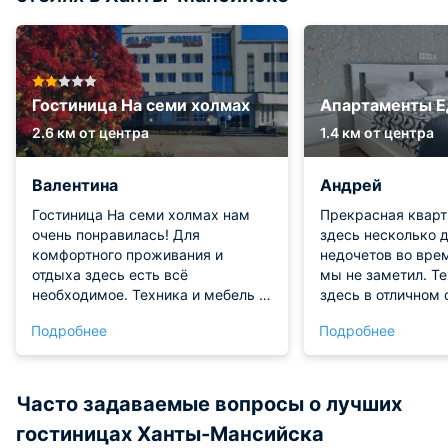
Гостиница На семи холмах
Апартаменты Е
2.6 км от центра
1.4 км от центра
Валентина
Андрей
Гостиница На семи холмах нам
Прекрасная кварт
очень понравилась! Для
здесь несколько д
комфортного проживания и
недочетов во вре
отдыха здесь есть всё
мы не заметил. Т
необходимое. Техника и мебель в
здесь в отличном 
отличном состоянии! Номер
Сантехника испра
Подробнее
Подробнее
чистый и комфортабельный.
и проживанием в 
Персонал приветливый и
"Едем в ханты" ос
отзывчивый.
восторге!
Часто задаваемые вопросы о лучших
гостиницах Ханты-Мансийска