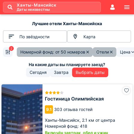
Ханты-Мансийск
Даты неизвестны
Лучшие отели Ханты-Мансийска
По звёздности
Карта
2
Номерной фонд: от 50 номеров
Отели
Цена
Сегодня
Завтра
Выбрать даты
Гостиница
Олимпийская
Гостиница Олимпийская
9.1
303 отзыва гостей
Ханты-Мансийск,
2.1 км от центра
Номерной фонд: 418
Включён завтрак, обед и ужин