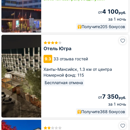
4 100
от
руб.
за 1 ночь
Получите
205 бонусов
Отель
Югра
Отель Югра
9.3
33 отзыва гостей
Ханты-Мансийск,
1.3 км от центра
Номерной фонд: 115
Бесплатная отмена
7 350
от
руб.
за 1 ночь
Получите
368 бонусов
Гостиница
На