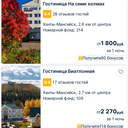
семи
Гостиница На семи холмах
холмах
9.4
28 отзывов гостей
Ханты-Мансийск,
2.6 км от центра
Номерной фонд: 214
1 800
от
руб.
за 1 ночь
Получите
90 бонусов
Гостиница
Гостиница Биатлонная
Биатлонная
9.4
17 отзывов гостей
Ханты-Мансийск,
2.7 км от центра
Номерной фонд: 109
2 270
от
руб.
за 1 ночь
Получите
114 бонусов