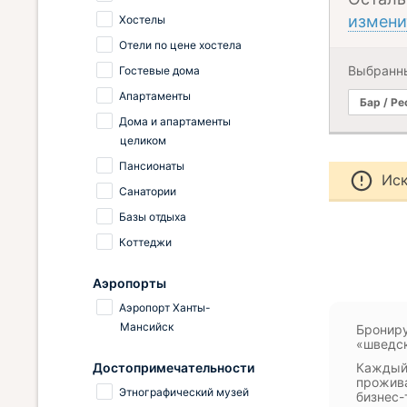
измени
Хостелы
Отели по цене хостела
Выбранн
Гостевые дома
Апартаменты
Бар / Р
Дома и апартаменты
целиком
Пансионаты
Иск
Санатории
Базы отдыха
Коттеджи
Аэропорты
Аэропорт Ханты-
Мансийск
Брониру
«шведск
Достопримечательности
Каждый 
прожива
Этнографический музей
бизнес-