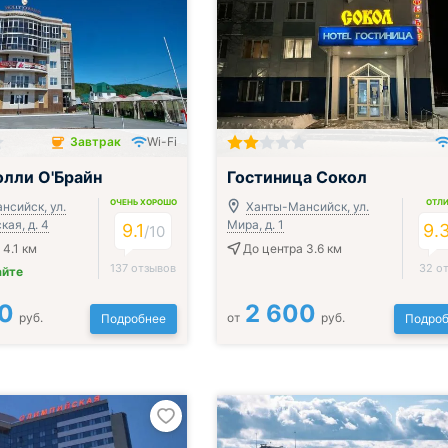
Завтрак
Wi-Fi
чён
лли О'Брайн
Гостиница Сокол
ОЧЕНЬ ХОРОШО
ОТЛ
нсийск, ул.
Ханты-Мансийск, ул.
ая, д. 4
Мира, д. 1
9.1
9.
/
10
 4.1 км
До центра 3.6 км
137 отзывов
32 о
айте
0
2 600
руб.
от
руб.
Подробнее
Подроб