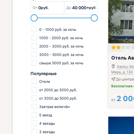
0
40 000+
От
руб.
До
руб.
0
-
1000
руб.
за ночь
1000
-
2000
руб.
за ночь
2000
-
3000
руб.
за ночь
3000
-
5000
руб.
за ночь
Отель А
свыше
5000
руб.
за ночь
Ханты-Ма
Мира, д. 130
Популярные
До центра
Отели
Бесплатная
от
2000
до
3000
руб.
2 00
от
3000
до
5000
руб.
от
Завтрак включён
5 звезд
4 звезды
3 звезды