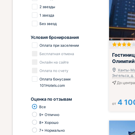
2 звезды
1 звезда
Без звезд
Условия бронирования
Оплата при заселении
Включён завтр
Бесплатная отмена
Гостиниц
Олимпий
Онлайн на сайте
Ханты-Ма
Оплата по счету
Энгельса, д.
Оплата бонусами
До центра 
101Hotels.com
Оценка по отзывам
4 10
от
Все
9+ Отлично
8+ Хорошо
7+ Нормально