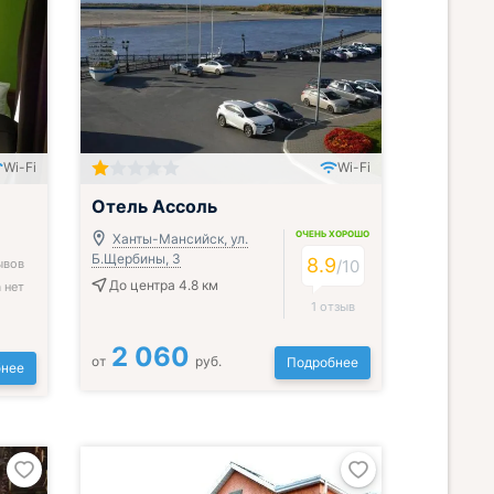
Wi-Fi
Wi-Fi
Отель Ассоль
ОЧЕНЬ ХОРОШО
Ханты-Мансийск, ул.
Б.Щербины, 3
8.9
ывов
/
10
До центра 4.8 км
 нет
1 отзыв
2 060
от
руб.
Подробнее
нее