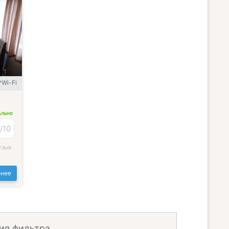
Wi-Fi
АЛЬНО
2
/
10
тзыв
нее
ия фильтра.