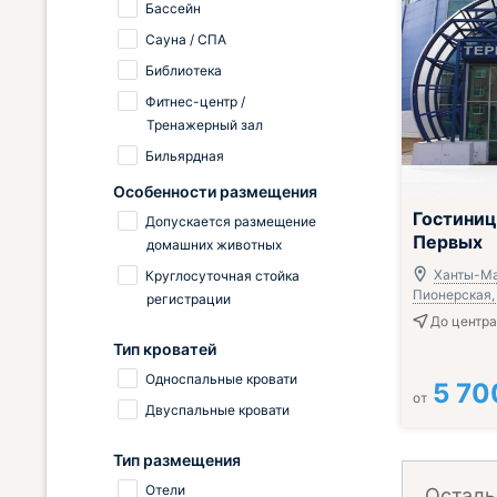
Бассейн
Сауна / СПА
Библиотека
Фитнес-центр /
Тренажерный зал
Бильярдная
Особенности размещения
Завтрак вклю
Гостиниц
Допускается размещение
Первых
домашних животных
Ханты-Ма
Круглосуточная стойка
Пионерская, 
регистрации
До центра 
Тип кроватей
Односпальные кровати
5 70
от
Двуспальные кровати
Тип размещения
Отели
Осталь