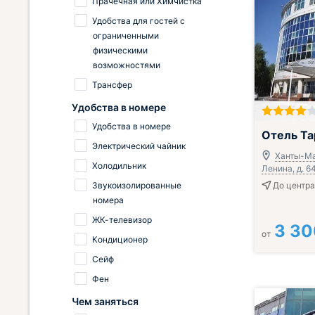
Прачечная или Химчистка
Удобства для гостей с
ограниченными
физическими
возможностями
Трансфер
Удобства в номере
Удобства в номере
Включён завтр
Отель Та
Электрический чайник
Ханты-Ма
Холодильник
Ленина, д. 6
Звукоизолированные
До центра
номера
ЖК-телевизор
3 30
от
Кондиционер
Сейф
Фен
Чем заняться