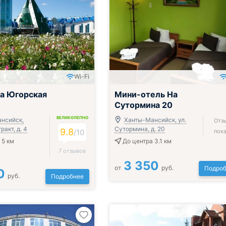
Wi-Fi
а Югорская
Мини-отель На
Сутормина 20
ВЕЛИКОЛЕПНО
нсийск,
Ханты-Мансийск, ул.
Отз
ракт, д. 4
Сутормина, д. 20
9.8
/
10
пока
 5 км
До центра 3.1 км
7 отзывов
3 350
от
руб.
Подроб
0
руб.
Подробнее