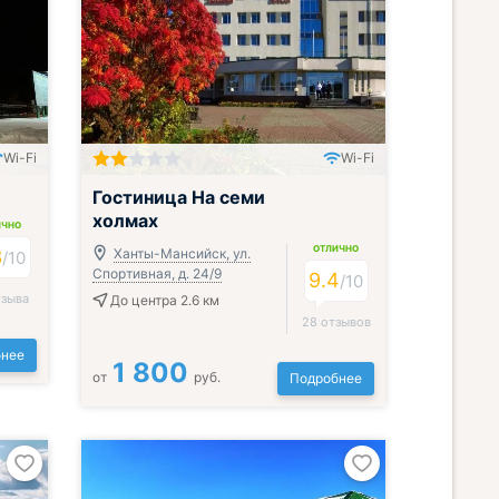
Wi-Fi
Wi-Fi
Гостиница На семи
холмах
ИЧНО
ОТЛИЧНО
3
Ханты-Мансийск, ул.
/
10
Спортивная, д. 24/9
9.4
/
10
тзыва
До центра 2.6 км
28 отзывов
нее
1 800
от
руб.
Подробнее