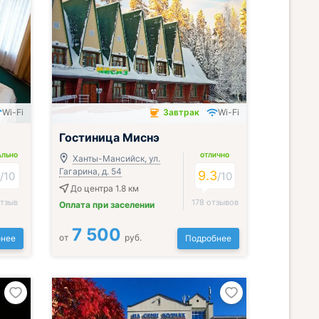
Wi-Fi
Завтрак
Wi-Fi
Завтрак включён
Гостиница Миснэ
АЛЬНО
ОТЛИЧНО
Ханты-Мансийск, ул.
Гагарина, д. 54
8
9.3
/
10
/
10
До центра 1.8 км
отзыв
178 отзывов
Оплата при заселении
7 500
от
руб.
нее
Подробнее