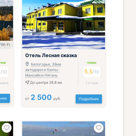
Wi-Fi
Отель Лесная сказка
ИЧНО
ПЛОХО
Белогорье, 38км
автодороги Ханты-
4
5.5
/
10
/
10
Мансийск-Нягань
До центра 28.8 км
зывов
1 отзыв
2 500
нее
от
руб.
Подробнее