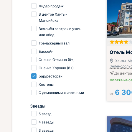
Лидер продаж
В центре Ханты-
Мансийска
Включён завтрак и ужин
или обед
Тренажерный зал
Завтрак вклю
Бассейн
Отель Мо
Оценка Отлично (9+)
Ханты-Ма
Зеленодольск
Оценка Хорошо (8+)
До центра
Бар/ресторан
Оплата на с
Хостелы
6 30
С домашними животными
от
Звезды
5 звезд
4 звезды
3 звезды