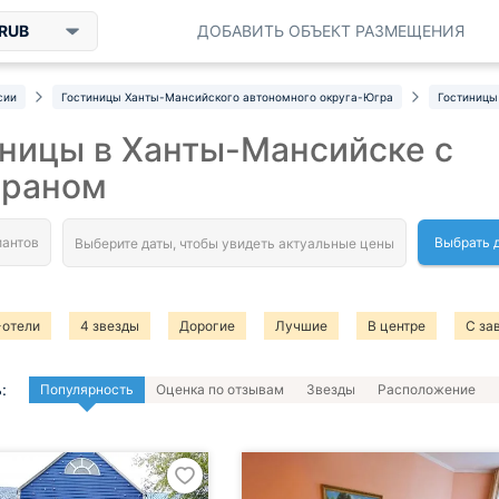
RUB
ДОБАВИТЬ ОБЪЕКТ РАЗМЕЩЕНИЯ
сии
Гостиницы Ханты-Мансийского автономного округа-Югра
Гостиницы
ницы в Ханты-Мансийске с
ораном
Выбрать 
-отели
4 звезды
Дорогие
Лучшие
В центре
С за
:
Популярность
Оценка по отзывам
Звезды
Расположение