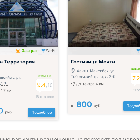
Завтрак
Wi-Fi
чён
а Территория
Гостиница Мечта
НОРМ
Ханты-Мансийск, ул.
Тобольский тракт, д. 2-б
ОТЛИЧНО
нсийск, ул.
7.
д. 16
9.4
До центра 4 км
/
10
31 о
1.7 км
16 отзывов
800
от
руб.
Подроб
0
руб.
Подробнее
ные варианты размещения не подходят под услов