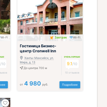
Wi-Fi
Завтрак
Wi-Fi
Завтрак включён
Гостиница Бизнес-
центр Cronwell Inn
ОШО
ОЧЕНЬ ХОРОШО
Ханты-Мансийск, ул.
Мира, д. 13
7
9.1
/
10
/
10
До центра 700 м
зывов
10 отзывов
4 980
от
руб.
нее
Подробнее