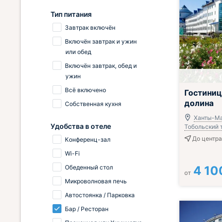
Тип питания
Завтрак включён
Включён завтрак и ужин
или обед
Включён завтрак, обед и
ужин
Всё включено
Гостиниц
долина
Собственная кухня
Ханты-Ма
Удобства в отеле
Тобольский т
До центра
Конференц-зал
Wi-Fi
Обеденный стол
4 10
от
Микроволновая печь
Автостоянка / Парковка
Бар / Ресторан