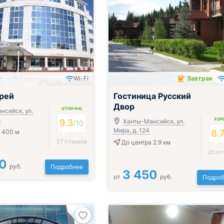
Wi-Fi
Завтрак
ак, обед и ужин
Завтрак включён
рей
Гостиница Русский
Двор
ОТЛИЧНО
нсийск, ул.
4
ХОР
9.3
Ханты-Мансийск, ул.
/
10
Мира, д. 124
 400 м
8.
27 отзывов
До центра 2.9 км
20 от
0
руб.
Подробнее
3 450
от
руб.
Подроб