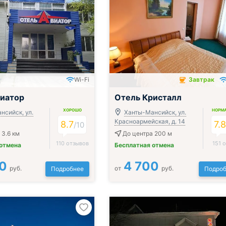
Wi-Fi
Завтрак
Завтрак включён
виатор
Отель Кристалл
ХОРОШО
НОРМ
нсийск, ул.
Ханты-Мансийск, ул.
Красноармейская, д. 14
8.7
7.
/
10
 3.6 км
До центра 200 м
110 отзывов
151 
 отмена
Бесплатная отмена
0
4 700
руб.
от
руб.
Подробнее
Подроб