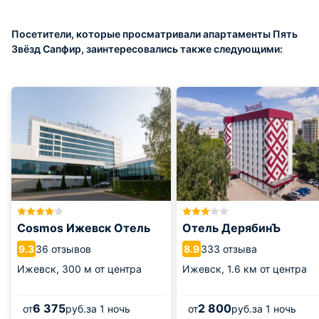
Посетители, которые просматривали апартаменты Пять
Звёзд Сапфир, заинтересовались также следующими:
Cosmos Ижевск Отель
Отель ДерябинЪ
36 отзывов
333 отзыва
9.3
8.9
Ижевск,
300 м от центра
Ижевск,
1.6 км от центра
6 375
2 800
от
руб.
за 1 ночь
от
руб.
за 1 ночь