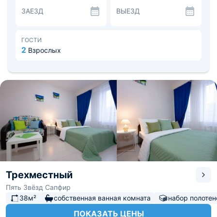
приготовления любимых блюд. Иным вариантом может
ЗАЕЗД
ВЫЕЗД
стать посещение соседнего кафе «Hygge».
В окрестностях находится продуктовый магазин,
остановки общественного транспорта и аптеки.
Ледовый дворец «Молодежный» - в 1,4 км. Расстояние
ГОСТИ
до аэропорта Завьялово - 11,3 км, до ж/д вокзала - 7,1
2
Взрослых
км.
Трехместный
Пять Звёзд Сапфир
38м²
собственная ванная комната
набор полотен
ПОКАЗАТЬ ЦЕНЫ