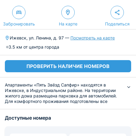
Забронировать
На карте
Поделиться
Ижевск, ул. Ленина, д. 97 —
Посмотреть на карте
3.5 км от центра города
ПРОВЕРИТЬ НАЛИЧИЕ НОМЕРОВ
Апартаменты «Пять Звёзд Сапфир» находятся в
Ижевске, в Индустриальном районе. На территории
жилого дома размещена парковка для автомобилей.
Для комфортного проживания подготовлены все
необходимые удобства: собственная ванная комната,
укомплектованная стиральной машиной, халатами и
Доступные номера
набором полотенец, ЖК-телевизор и Wi-fi.
Полюбоваться видом на город гости смогут с балкона.
Кухня обустроена современной бытовой техникой,
посудой и обеденной зоной для самостоятельного