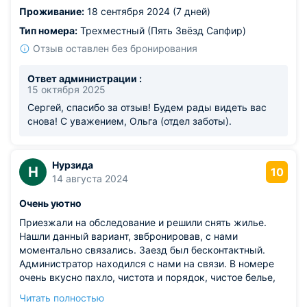
снова.
Проживание:
18 сентября 2024 (7 дней)
Из недостатков: нет
Тип номера:
Трехместный (Пять Звёзд Сапфир)
Отзыв оставлен без бронирования
Ответ администрации :
15 октября 2025
Сергей, спасибо за отзыв! Будем рады видеть вас
снова! С уважением, Ольга (отдел заботы).
Нурзида
Н
10
14 августа 2024
Очень уютно
Приезжали на обследование и решили снять жилье.
Нашли данный вариант, звбронировав, с нами
моментально связались. Заезд был бесконтактный.
Администратор находился с нами на связи. В номере
очень вкусно пахло, чистота и порядок, чистое белье,
белые полотенца. Соседей не слышно, прекрасно
Читать полностью
выспались. Мы остались очень довольны. Огромное