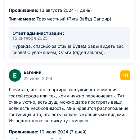
спасибо Администратору Елене. Если запланируем
Проживание:
13 августа 2024 (1 день)
посетить Ижевск, то обязательно сюда вернёмся
Тип номера:
Трехместный (Пять Звёзд Сапфир)
Ответ администрации :
15 октября 2025
Нурзида, спасибо за отзыв! Будем рады видеть вас
снова! С уважением, Ольга (отдел заботы).
Евгений
Е
10
22 июля 2024
Я считаю, что эта квартира заслуживает внимания
гостей города или тех, кому нужно переночевать. Тут
очень уютно, есть душ, можно даже постирать вещи,
если есть необходимость. Мне нравится расположение
гостиницы и то, что есть балкон с красивыми видами.
Из недостатков: не вижу тут минусов.
Проживание:
10 июля 2024 (7 дней)