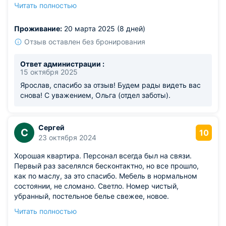
книжка — мелочь, а внимание к деталям чувствуется.
Читать полностью
Спокойный район, спали отлично. Очень
доброжелательные хозяева, быстро ответили на все
Проживание:
20 марта 2025 (8 дней)
вопросы.
Из недостатков: на входе хотелось бы коврик, чтобы не
Отзыв оставлен без бронирования
нести грязь в квартиру.
Ответ администрации :
15 октября 2025
Ярослав, спасибо за отзыв! Будем рады видеть вас
снова! С уважением, Ольга (отдел заботы).
Сергей
С
10
23 октября 2024
Хорошая квартира. Персонал всегда был на связи.
Первый раз заселялся бесконтактно, но все прошло,
как по маслу, за это спасибо. Мебель в нормальном
состоянии, не сломано. Светло. Номер чистый,
убранный, постельное белье свежее, новое.
Понравилась цена, на неделю вышло очень бюджетно.
Читать полностью
Благодарю за гостеприимство и вашу работу. Приеду