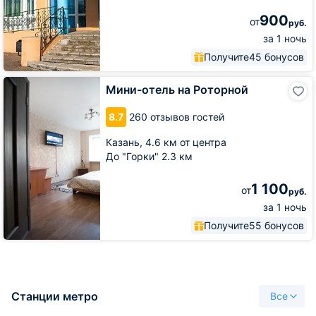
900
от
руб.
за 1 ночь
Получите
45 бонусов
Мини-
Мини-отель на Роторной
отель
на
8.7
260 отзывов гостей
Роторной
Казань,
4.6 км от центра
До "Горки" 2.3 км
1 100
от
руб.
за 1 ночь
Получите
55 бонусов
Станции метро
Все