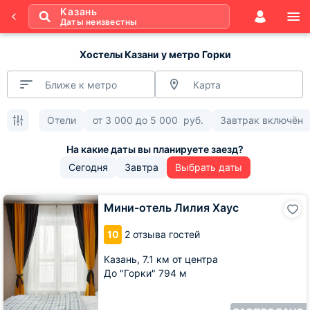
Казань
Даты неизвестны
Хостелы Казани у метро Горки
Ближе к метро
Карта
Отели
от
3 000
до
5 000
руб.
Завтрак включён
Сегодня
Завтра
Выбрать даты
Мини-
Мини-отель Лилия Хаус
отель
Лилия
10
2 отзыва гостей
Хаус
Казань,
7.1 км от центра
До "Горки" 794 м