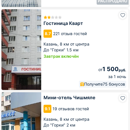
РАСПРОДАНО
Гостиница
Кварт
Гостиница Кварт
8.7
221 отзыв гостей
Казань,
8 км от центра
До "Горки" 1.5 км
Завтрак включён
1 500
от
руб.
за 1 ночь
Получите
75 бонусов
Мини-
Мини-отель Чишмяле
отель
Чишмяле
9.1
19 отзывов гостей
Казань,
8 км от центра
До "Горки" 2 км