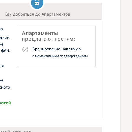
Как добраться до Апартаментов
а.
Апартаменты
плит-
предлагают гостям:
ой
Бронирование напрямую
 фен,
с моментальным подтверждением
ая
уб
жного
остей