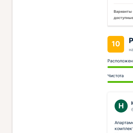
Варианты 
доступные
Р
10
н
Расположен
Чистота
Н
Апартаме
комплект