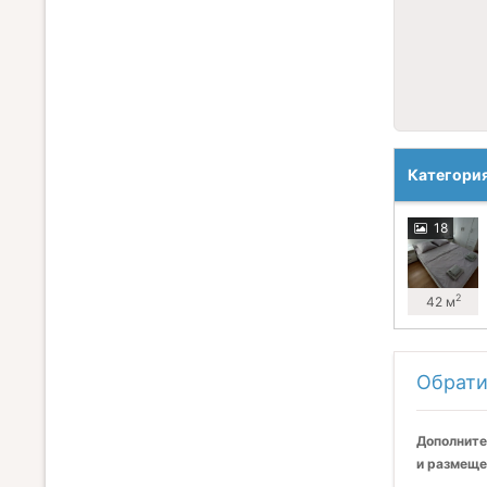
Категори
18
2
42 м
Обрати
Дополните
и размеще