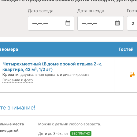
Дата заезда
Дата выезда
Гост
—.—.—
—.—.—
2
я номера
Гостей
Четырехместный (В доме с зоной отдыха 2-к.
квартира, 42 м², 1/2 эт)
Кровати:
двуспальная кровать и диван-кровать
Описание и фото
те внимание!
льные места
Можно с детьми любого возраста.
ние детей:
Дети до 3-ёх лет
.
БЕСПЛАТНО