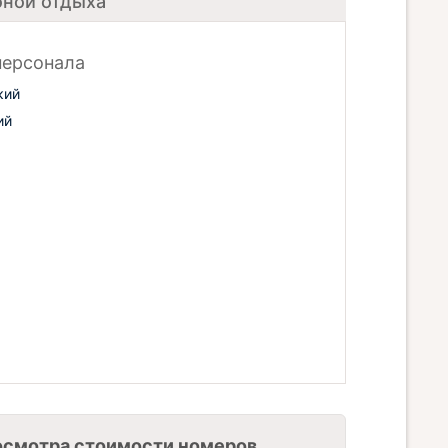
оной отдыха
персонала
кий
ий
осмотра стоимости номеров