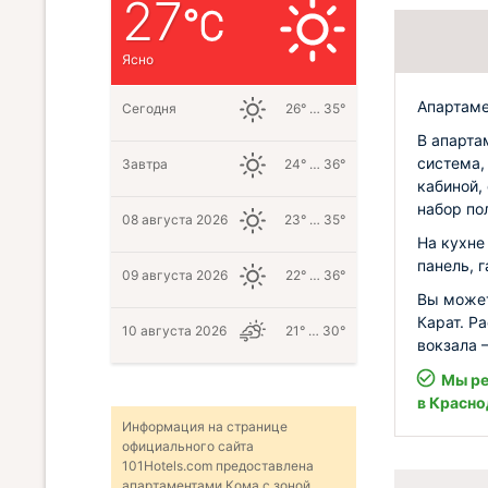
27
Ясно
Апартаме
Сегодня
26° … 35°
В апарта
система,
Завтра
24° … 36°
кабиной,
набор по
08 августа 2026
23° … 35°
На кухне
панель, г
09 августа 2026
22° … 36°
Вы может
Карат. Р
10 августа 2026
21° … 30°
вокзала 
Мы ре
в Красно
Информация на странице
официального сайта
101Hotels.com предоставлена
апартаментами Кома с зоной