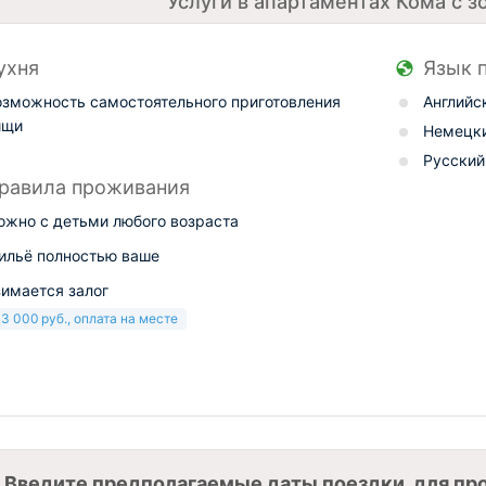
Услуги в апартаментах Кома с з
ухня
Язык 
озможность самостоятельного приготовления
Английс
ищи
Немецк
Русский
равила проживания
ожно с детьми любого возраста
ильё полностью ваше
зимается залог
+
3 000
руб.
, оплата на месте
Введите предполагаемые даты поездки, для пр