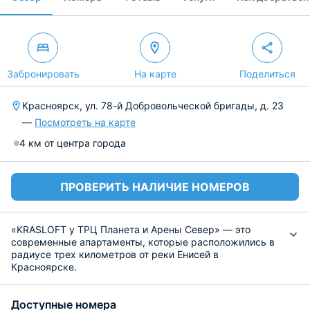
Забронировать
На карте
Поделиться
Красноярск, ул. 78-й Добровольческой бригады, д. 23
—
Посмотреть на карте
4 км от центра города
ПРОВЕРИТЬ НАЛИЧИЕ НОМЕРОВ
«KRASLOFT у ТРЦ Планета и Арены Север» — это
современные апартаменты, которые расположились в
радиусе трех километров от реки Енисей в
Красноярске.
На площади в 25 квадратных метров компактно
разместилось все необходимое для комфортного
Доступные номера
проживания, включая двуспальную кровать и плоский