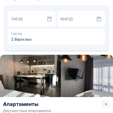
телевизор, а также индивидуальный санузел с
полотенцами, гигиеническими средствами и
стиральной машиной. Дополнительный уют добавляют
плотные шторы, разноплановое освещение и лоджия с
ЗАЕЗД
ВЫЕЗД
видом на город.
В кухонной зоне предусмотрен холодильник,
микроволновая печь, электрочайник и посуда, чтобы вы
могли насладиться горячим напитком или легким
ГОСТИ
перекусом. В здании апартаментов находится
2
Взрослых
пиццерия, рестораны азиатской и итальянской кухни.
А в пешей доступности находится парк «Сады мечты»,
Церковь святого Саркиса, Музей археологии и
этнографии Красноярского педагогического
университета им. В. П. Астафьева. Расстояние до
ближайшего регионального аэропорта «Черемшанка»
— 26,7 км, а до железнодорожного вокзала — 6,4 км.
Апартаменты
Двухместные апартаменты