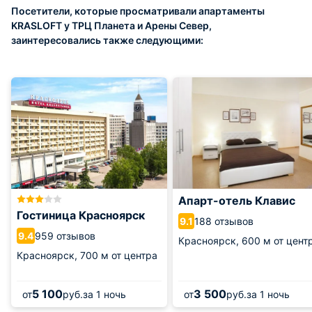
Посетители, которые просматривали апартаменты
KRASLOFT у ТРЦ Планета и Арены Север,
заинтересовались также следующими:
Апарт-отель Клавис
Гостиница Красноярск
188 отзывов
9.1
959 отзывов
9.4
Красноярск,
600 м от цент
Красноярск,
700 м от центра
5 100
3 500
от
руб.
за 1 ночь
от
руб.
за 1 ночь