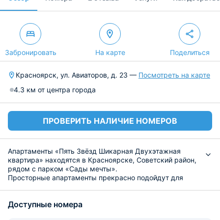
Забронировать
На карте
Поделиться
Красноярск, ул. Авиаторов, д. 23 —
Посмотреть на карте
4.3 км от центра города
ПРОВЕРИТЬ НАЛИЧИЕ НОМЕРОВ
Апартаменты «Пять Звёзд Шикарная Двухэтажная
квартира» находятся в Красноярске, Советский район,
рядом с парком «Сады мечты».
Просторные апартаменты прекрасно подойдут для
большой семьи или компании гостей. Современный
ремонт с качественной мебелью и техникой сделает
Доступные номера
отпуск по-настоящему приятным. Несколько комнат
оборудованы удобными кроватями, местом для