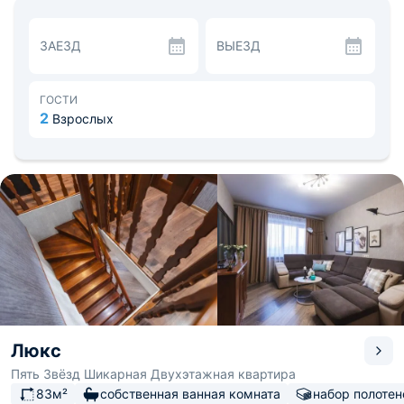
размещения вещей, ЖК-телевизорами, на первом
этаже — большой диван. Также есть балкон с
панорамными окнами на город.
ЗАЕЗД
ВЫЕЗД
На кухне гости могут заниматься готовкой
самостоятельно с помощью плиты, духового шкафа и
принадлежностей для готовки. Напротив стоит
обеденный стол, рассчитанный на четверых.
ГОСТИ
Поблизости есть продуктовые магазины и рестораны.
2
Взрослых
Для новых впечатлений можно прогуляться по
близлежащим паркам или посетить стадион «Арена
Север». До центра — 4,3 км. Расстояние до аэропорта
— 31,1 км, до железнодорожного вокзала — 7 км.
Люкс
Пять Звёзд Шикарная Двухэтажная квартира
83м²
собственная ванная комната
набор полотен