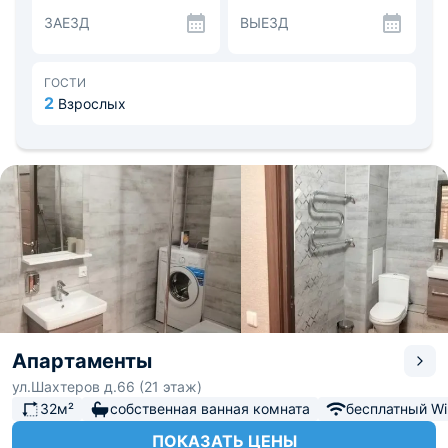
различные заведения общественного питания.
ЗАЕЗД
ВЫЕЗД
Рядом находятся магазины, остановки, торговые
центры и спортивный комплекс «Арена Север».
Расстояние до аэропорта - 26,4 км, до
железнодорожного вокзала - 5,4 км.
ГОСТИ
2
Взрослых
Апартаменты
ул.Шахтеров д.66 (21 этаж)
32м²
собственная ванная комната
бесплатный Wi-
ПОКАЗАТЬ ЦЕНЫ