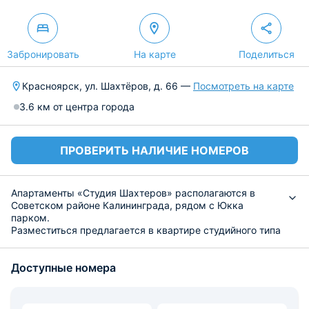
Забронировать
На карте
Поделиться
Красноярск, ул. Шахтёров, д. 66 —
Посмотреть на карте
3.6 км от центра города
ПРОВЕРИТЬ НАЛИЧИЕ НОМЕРОВ
Апартаменты «Студия Шахтеров» располагаются в
Советском районе Калининграда, рядом с Юкка
парком.
Разместиться предлагается в квартире студийного типа
с современным ремонтом и видом на местность.
Имеется функциональная мебель, новое техническое
Доступные номера
оборудование, собственная ванная комната со
стиральной машиной. Предусмотрен Wi-Fi.
Для самостоятельного приготовления блюд есть кухня,
где найдёте необходимые приборы. В округе