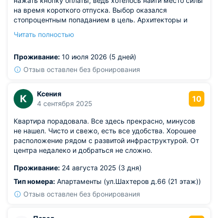
нажать кнопку оплаты, ведь хотелось найти место силы
на время короткого отпуска. Выбор оказался
стопроцентным попаданием в цель. Архитекторы и
дизайнеры создали интерьер, где эстетика неразрывно
Читать полностью
связана с функциональностью каждого квадратного
метра. Окружающее пространство наполнено мягкой
Проживание:
10 июля 2026 (5 дней)
энергетикой благополучия, способствующей глубокому
восстановлению сил организма. Я уезжаю абсолютно
Отзыв оставлен без бронирования
обновленным и переполненным благодарностью к
создателям этого проекта. Однозначно заношу адрес в
Ксения
К
личный золотой список рекомендаций. Процесс
10
4 сентября 2025
оформления документов на заселение был организован
образцово четко и быстро.
Квартира порадовала. Все здесь прекрасно, минусов
не нашел. Чисто и свежо, есть все удобства. Хорошее
расположение рядом с развитой инфраструктурой. От
центра недалеко и добраться не сложно.
Проживание:
24 августа 2025 (3 дня)
Тип номера:
Апартаменты (ул.Шахтеров д.66 (21 этаж))
Отзыв оставлен без бронирования