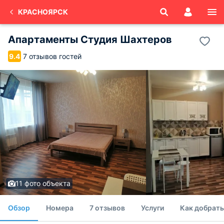
КРАСНОЯРСК
Апартаменты Студия Шахтеров
7 отзывов гостей
9.4
11 фото объекта
Обзор
Номера
7 отзывов
Услуги
Как добрать