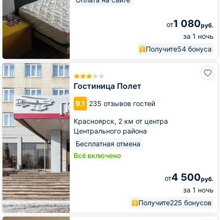
1 080
от
руб.
за 1 ночь
Получите
54 бонуса
Гостиница
Полет
Гостиница Полет
9.1
235 отзывов гостей
Красноярск,
2 км от центра
Центрального района
Бесплатная отмена
Всё включено
4 500
от
руб.
за 1 ночь
Получите
225 бонусов