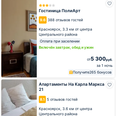
Гостиница
ПолиАрт
Гостиница ПолиАрт
9.6
388 отзывов гостей
Красноярск,
3.3 км от центра
Центрального района
Оплата при заселении
Включён завтрак, обед и ужин
5 300
от
руб.
за 1 ночь
Получите
265 бонусов
Апартаменты
Апартаменты На Карла Маркса
На
21
Карла
Маркса
8.1
5 отзывов гостей
21
Красноярск,
3.6 км от центра
Центрального района