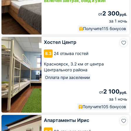
Включён завтрак, обед и ужин
2 300
от
руб.
за 1 ночь
Получите
115 бонусов
Хостел
Хостел Центр
Центр
8.3
24 отзыва гостей
Красноярск,
3.2 км от центра
Центрального района
Оплата при заселении
2 100
от
руб.
за 1 ночь
Получите
105 бонусов
Апартаменты
Апартаменты Ирис
Ирис