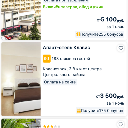
Включён завтрак, обед и ужин
5 100
от
руб.
за 1 ночь
Получите
255 бонусов
Апарт-
Апарт-отель Клавис
отель
Клавис
9.1
188 отзывов гостей
Красноярск,
3.8 км от центра
Центрального района
Оплата на сайте
3 500
от
руб.
за 1 ночь
Получите
175 бонусов
Дом
Отель