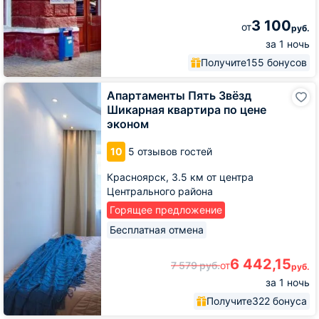
3 100
от
руб.
за 1 ночь
Получите
155 бонусов
Апартаменты
Апартаменты Пять Звёзд
Пять
Шикарная квартира по цене
Звёзд
эконом
Шикарная
квартира
10
5 отзывов гостей
по
цене
Красноярск,
3.5 км от центра
эконом
Центрального района
Горящее предложение
Бесплатная отмена
6 442,15
7 579
руб.
от
руб.
за 1 ночь
Получите
322 бонуса