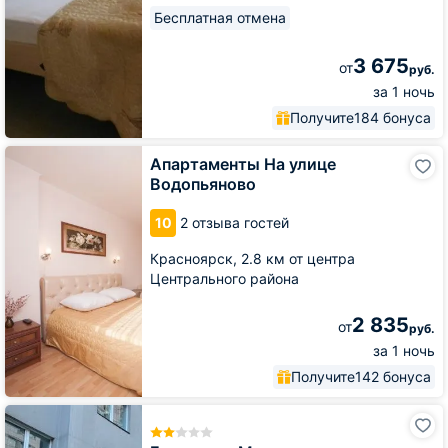
Бесплатная отмена
3 675
от
руб.
за 1 ночь
Получите
184 бонуса
Апартаменты
Апартаменты На улице
На
Водопьяново
улице
Водопьяново
10
2 отзыва гостей
Красноярск,
2.8 км от центра
Центрального района
2 835
от
руб.
за 1 ночь
Получите
142 бонуса
Гостиница
Мир