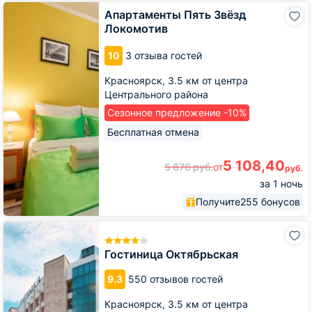
Апартаменты
Апартаменты Пять Звёзд
Пять
Локомотив
Звёзд
Локомотив
10
3 отзыва гостей
Красноярск,
3.5 км от центра
Центрального района
Сезонное предложение -10%
Бесплатная отмена
5 108,40
5 676
руб.
от
руб.
за 1 ночь
Получите
255 бонусов
Гостиница
Октябрьская
Гостиница Октябрьская
9.3
550 отзывов гостей
Красноярск,
3.5 км от центра