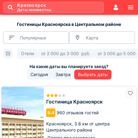
Красноярск
Даты неизвестны
Гостиницы Красноярска в Центральном районе
Популярные
Карта
Отели
от
2 000
до
3 000
руб.
от
3 000
до
5 000
Сегодня
Завтра
Выбрать даты
Гостиница
Красноярск
Гостиница Красноярск
9.4
960 отзывов гостей
Красноярск,
3.8 км от центра
Центрального района
Оплата при заселении